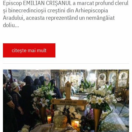
Episcop EMILIAN CRIȘANUL a marcat profund clerul
și binecredincioșii creștini din Arhiepiscopia
Aradului, aceasta reprezentând un nemângâiat
doliu...
citește mai mult