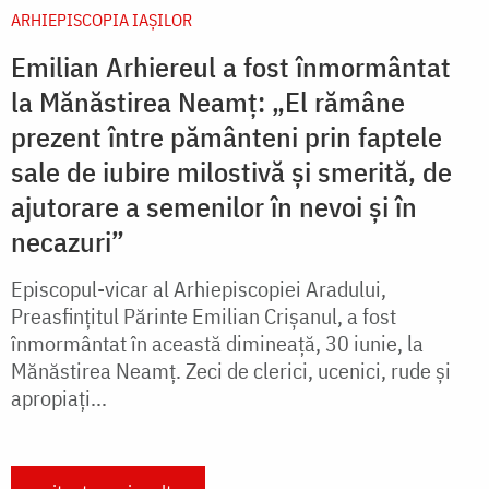
ARHIEPISCOPIA IAŞILOR
Emilian Arhiereul a fost înmormântat
la Mănăstirea Neamț: „El rămâne
prezent între pământeni prin faptele
sale de iubire milostivă și smerită, de
ajutorare a semenilor în nevoi și în
necazuri”
Episcopul-vicar al Arhiepiscopiei Aradului,
Preasfințitul Părinte Emilian Crișanul, a fost
înmormântat în această dimineață, 30 iunie, la
Mănăstirea Neamț. Zeci de clerici, ucenici, rude și
apropiați...