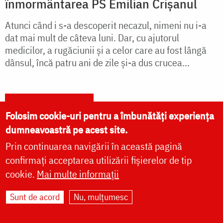
înmormântarea PS Emilian Crișanul
Atunci când i s-a descoperit necazul, nimeni nu i-a
dat mai mult de câteva luni. Dar, cu ajutorul
medicilor, a rugăciunii și a celor care au fost lângă
dânsul, încă patru ani de zile și-a dus crucea...
citește mai mult
Folosim cookie-uri pentru a îmbunătăți experiența
dumneavoastră pe acest site.
Prin continuarea navigării în această pagină
confirmați acceptarea utilizării fișierelor de tip
cookie.
Mai multe informații
Sunt de acord
Nu, mulțumesc