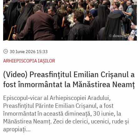
30 Iunie 2026 15:33
ARHIEPISCOPIA IAŞILOR
(Video) Preasfințitul Emilian Crișanul a
fost înmormântat la Mănăstirea Neamț
Episcopul-vicar al Arhiepiscopiei Aradului,
Preasfințitul Părinte Emilian Crișanul, a fost
înmormântat în această dimineață, 30 iunie, la
Mănăstirea Neamț. Zeci de clerici, ucenici, rude și
apropiați...