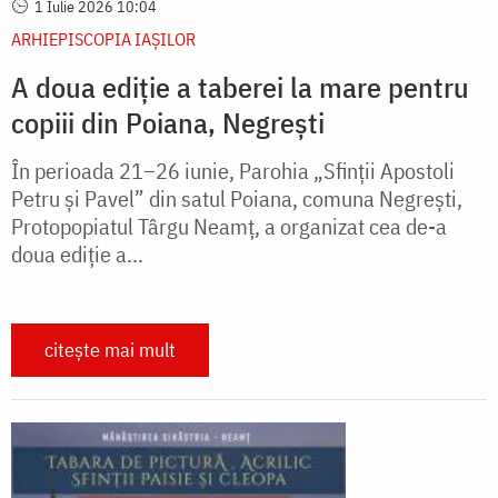
1 Iulie 2026 10:04
ARHIEPISCOPIA IAŞILOR
A doua ediție a taberei la mare pentru
copiii din Poiana, Negrești
În perioada 21–26 iunie, Parohia „Sfinții Apostoli
Petru și Pavel” din satul Poiana, comuna Negrești,
Protopopiatul Târgu Neamț, a organizat cea de-a
doua ediție a...
citește mai mult