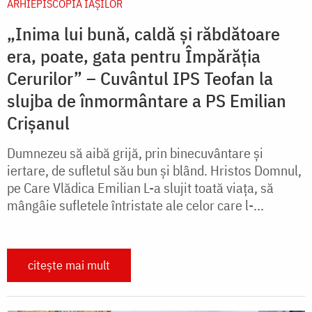
ARHIEPISCOPIA IAŞILOR
„Inima lui bună, caldă și răbdătoare
era, poate, gata pentru Împărăția
Cerurilor” – Cuvântul IPS Teofan la
slujba de înmormântare a PS Emilian
Crișanul
Dumnezeu să aibă grijă, prin binecuvântare și
iertare, de sufletul său bun și blând. Hristos Domnul,
pe Care Vlădica Emilian L-a slujit toată viața, să
mângâie sufletele întristate ale celor care l-...
citește mai mult