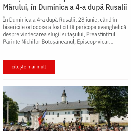
Mărului, în Duminica a 4-a după Rusalii
În Duminica a 4-a după Rusalii, 28 iunie, când în
bisericile ortodoxe a fost citită pericopa evanghelică
despre vindecarea slugii sutașului, Preasfințitul
Părinte Nichifor Botoșăneanul, Episcop-vicar...
citește mai mult