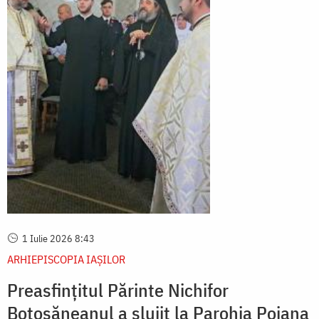
1 Iulie 2026 8:43
ARHIEPISCOPIA IAŞILOR
Preasfințitul Părinte Nichifor
Botoșăneanul a slujit la Parohia Poiana