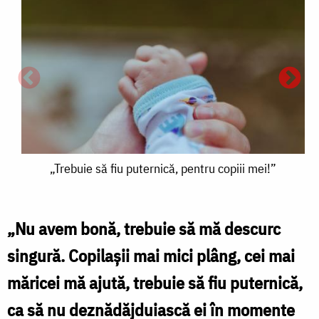
„Trebuie
„Trebuie să fiu puternică, pentru copiii mei!”
să
fiu
„Nu avem bonă, trebuie să mă descurc
puternică,
singură. Copilașii mai mici plâng, cei mai
pentru
măricei mă ajută, trebuie să fiu puternică,
l
copiii
ca să nu deznădăjduiască ei în momente
mei!”