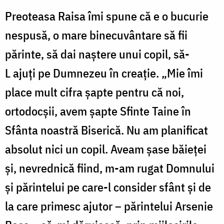
Preoteasa Raisa îmi spune că e o bucurie
nespusă, o mare binecuvântare să fii
părinte, să dai naștere unui copil, să-
L ajuți pe Dumnezeu în creație. „Mie îmi
place mult cifra șapte pentru că noi,
ortodocșii, avem șapte Sfinte Taine în
Sfânta noastră Biserică. Nu am planificat
absolut nici un copil. Aveam șase băieței
și, nevrednică fiind, m-am rugat Domnului
și părintelui pe care-l consider sfânt și de
la care primesc ajutor – părintelui Arsenie