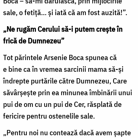
Boca – să-mi dăruiască, prin mijlocirile
sale, o fetiță… și iată că am fost auzită!”.
„Ne rugăm Cerului să-i putem crește în
frică de Dumnezeu”
Tot părintele Arsenie Boca spunea că
e bine ca în vremea sarcinii mama să-și
îndrepte purtările către Dumnezeu, Care
săvârșește prin ea minunea îmbinării unui
pui de om cu un pui de Cer, răsplată de
fericire pentru ostenelile sale.
„Pentru noi nu contează dacă avem șapte