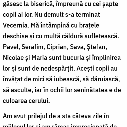
găsesc la biserică, împreună cu cei șapte
copii ai lor. Nu demult s-a terminat
Vecernia. Mă întâmpină cu brațele
deschise și cu multă căldură sufletească.
Pavel, Serafim, Ciprian, Sava, Ștefan,
Nicolae și Maria sunt bucuria și împlinirea
lor și sunt de nedespărțit. Acești copii au
învățat de mici să iubească, să dăruiască,
să asculte, iar în ochii lor seninătatea e de
culoarea cerului.
Am avut prilejul de a sta câteva zile în
mijlocul lor și am rămas impresionată de