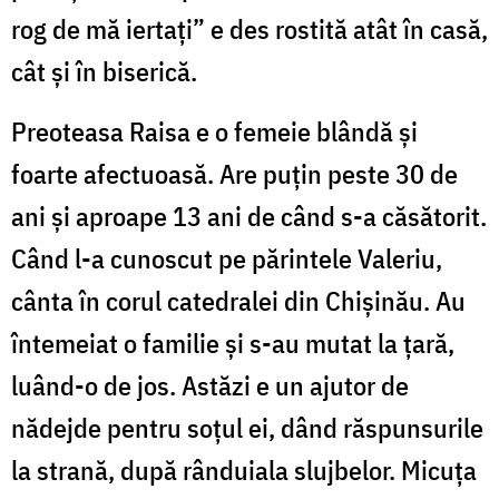
rog de mă iertați” e des rostită atât în casă,
cât și în biserică.
Preoteasa Raisa e o femeie blândă și
foarte afectuoasă. Are puțin peste 30 de
ani și aproape 13 ani de când s-a căsătorit.
Când l-a cunoscut pe părintele Valeriu,
cânta în corul catedralei din Chișinău. Au
întemeiat o familie și s-au mutat la țară,
luând-o de jos. Astăzi e un ajutor de
nădejde pentru soțul ei, dând răspunsurile
la strană, după rânduiala slujbelor. Micuța