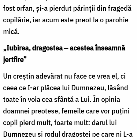
fost orfan, și-a pierdut părinții din fragedă
copilărie, iar acum este preot la o parohie
mică.
„Iubirea, dragostea
‒
acestea înseamnă
jertfire”
Un creștin adevărat nu face ce vrea el, ci
ceea ce I-ar plăcea lui Dumnezeu, lăsând
toate în voia cea sfântă a Lui. În opinia
doamnei preotese, femeile care vor puțini
copii pierd mult, foarte mult: darul lui
Dumnezeu și rodul dragostei pe care ni L-a