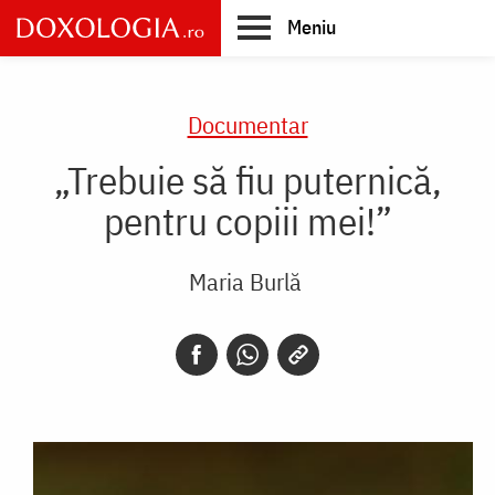
Skip
Meniu
to
main
Main
content
navigation
Documentar
„Trebuie să fiu puternică,
pentru copiii mei!”
Maria Burlă