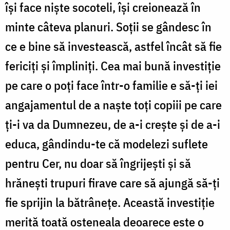
își face niște socoteli, își creionează în
minte câteva planuri. Soții se gândesc în
ce e bine să investească, astfel încât să fie
fericiți și împliniți. Cea mai bună investiție
pe care o poți face într-o familie e să-ți iei
angajamentul de a naște toți copiii pe care
ți-i va da Dumnezeu, de a-i crește și de a-i
educa, gândindu-te că modelezi suflete
pentru Cer, nu doar să îngrijești și să
hrănești trupuri firave care să ajungă să-ți
fie sprijin la bătrânețe. Această investiție
merită toată osteneala deoarece este o