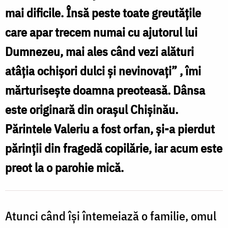
mai dificile. Însă peste toate greutățile
l
d
care apar trecem numai cu ajutorul lui
M
Dumnezeu, mai ales când vezi alături
S
atâția ochișori dulci și nevinovați” , îmi
P
mărturisește doamna preoteasă. Dânsa
Ș
este originară din orașul Chişinău.
C
Părintele Valeriu a fost orfan, și-a pierdut
părinții din fragedă copilărie, iar acum este
ș
preot la o parohie mică.
N
(
b
Atunci când își întemeiază o familie, omul