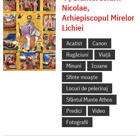
Nicolae,
Arhiepiscopul Mirelor
Lichiei
Acatist
Canon
Rugăciuni
Viață
Minuni
Icoane
Sfinte moaște
Locuri de pelerinaj
Sfântul Munte Athos
Predici
Video
Fotografii