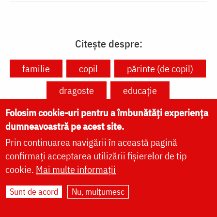
Citește despre:
familie
copil
părinte (de copil)
dragoste
educație
responsabilitate
jertfă
bucurie
Folosim cookie-uri pentru a îmbunătăți experiența
dumneavoastră pe acest site.
Prin continuarea navigării în această pagină
confirmați acceptarea utilizării fișierelor de tip
cookie.
Mai multe informații
VIAȚA BISERICII
Sunt de acord
Nu, mulțumesc
CUVINTE DUHOVNICEȘTI
FAMILIE