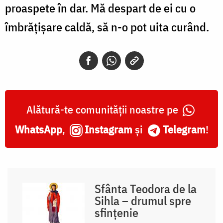
proaspete în dar. Mă despart de ei cu o
îmbrățișare caldă, să n-o pot uita curând.
Alătură-te comunității noastre pe
WhatsApp
,
Instagram
și
Telegram
!
Sfânta Teodora de la
Sihla – drumul spre
sfințenie