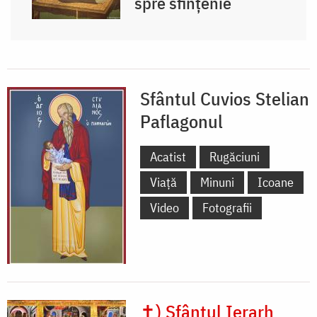
spre sfințenie
Sfântul Cuvios Stelian
Paflagonul
Acatist
Rugăciuni
Viață
Minuni
Icoane
Video
Fotografii
✝) Sfântul Ierarh