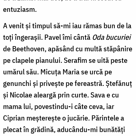
entuziasm.
A venit și timpul să-mi iau rămas bun de la
toți îngerașii. Pavel îmi cântă
Oda bucuriei
de Beethoven, apăsând cu multă stăpânire
pe clapele pianului. Serafim se uită peste
umărul său. Micuța Maria se urcă pe
genunchi și privește pe fereastră. Ștefănuț
și Nicolae aleargă prin curte. Sava e cu
mama lui, povestindu-i câte ceva, iar
Ciprian meșterește o jucărie. Părintele a
plecat în grădină, aducându-mi bunătăți