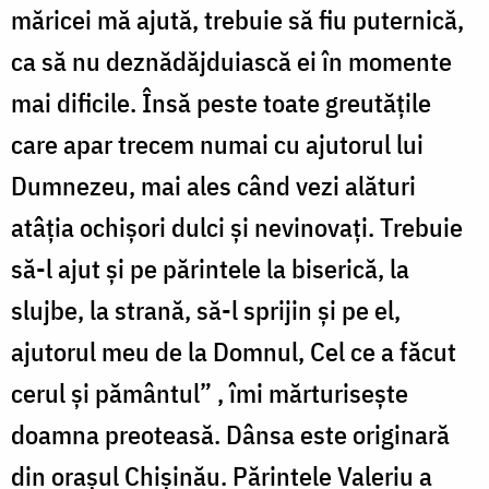
măricei mă ajută, trebuie să fiu puternică,
ca să nu deznădăjduiască ei în momente
mai dificile. Însă peste toate greutățile
care apar trecem numai cu ajutorul lui
Dumnezeu, mai ales când vezi alături
atâția ochișori dulci și nevinovați. Trebuie
să-l ajut și pe părintele la biserică, la
slujbe, la strană, să-l sprijin și pe el,
ajutorul meu de la Domnul, Cel ce a făcut
cerul și pământul” , îmi mărturisește
doamna preoteasă. Dânsa este originară
din orașul Chişinău. Părintele Valeriu a