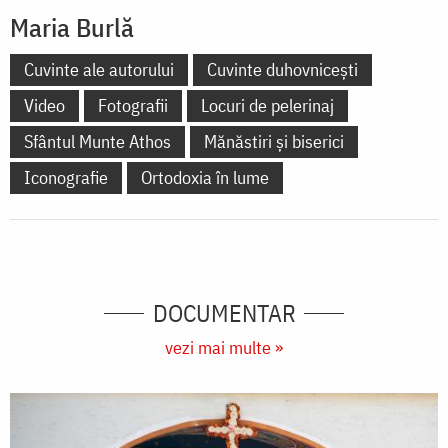
Maria Burlă
Cuvinte ale autorului
Cuvinte duhovnicești
Video
Fotografii
Locuri de pelerinaj
Sfântul Munte Athos
Mănăstiri și biserici
Iconografie
Ortodoxia în lume
DOCUMENTAR
vezi mai multe »