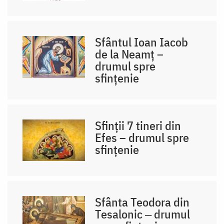
Sfântul Ioan Iacob
de la Neamț –
drumul spre
sfințenie
Sfinții 7 tineri din
Efes – drumul spre
sfințenie
Sfânta Teodora din
Tesalonic ‒ drumul