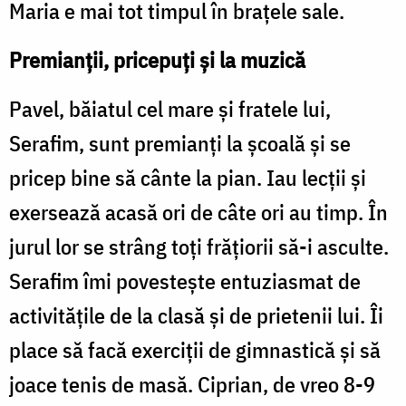
Maria e mai tot timpul în brațele sale.
Premianții, pricepuți și la muzică
Pavel, băiatul cel mare și fratele lui,
Serafim, sunt premianți la școală și se
pricep bine să cânte la pian. Iau lecții și
exersează acasă ori de câte ori au timp. În
jurul lor se strâng toți frățiorii să-i asculte.
Serafim îmi povestește entuziasmat de
activitățile de la clasă și de prietenii lui. Îi
place să facă exerciții de gimnastică și să
joace tenis de masă. Ciprian, de vreo 8-9