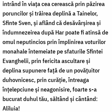
intrând în viața cea cerească prin păzirea
poruncilor și trăirea deplină a Tainelor,
Sfinte Sven, și aflând că desăvârșirea și
îndumnezeirea după Har poate fi atinsă de
omul neputincios prin împlinirea voturilor
monahale întemeiate pe sfaturile Sfintei
Evanghelii, prin fericita ascultare și
deplina supunere față de un povățuitor
duhovnicesc, prin curăție, întreaga
înțelepciune și neagonisire, foarte s-a
bucurat duhul tău, săltând și cântând:
Aliluia!