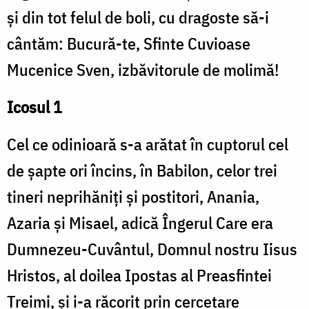
și din tot felul de boli, cu dragoste să-i
cântăm: Bucură-te, Sfinte Cuvioase
Mucenice Sven, izbăvitorule de molimă!
Icosul 1
Cel ce odinioară s-a arătat în cuptorul cel
de șapte ori încins, în Babilon, celor trei
tineri neprihăniți și postitori, Anania,
Azaria și Misael, adică Îngerul Care era
Dumnezeu-Cuvântul, Domnul nostru Iisus
Hristos, al doilea Ipostas al Preasfintei
Treimi, și i-a răcorit prin cercetare