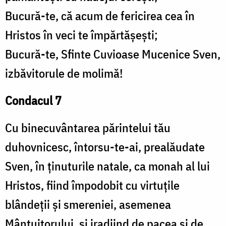
Bucură-te, că acum de fericirea cea în
Hristos în veci te împărtășești;
Bucură-te, Sfinte Cuvioase Mucenice Sven,
izbăvitorule de molimă!
Condacul 7
Cu binecuvântarea părintelui tău
duhovnicesc, întorsu-te-ai, prealăudate
Sven, în ținuturile natale, ca monah al lui
Hristos, fiind împodobit cu virtuțile
blândeții și smereniei, asemenea
Mântuitorului, și iradiind de pacea și de