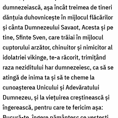
dumnezeiască, așa încât treimea de tineri
dănțuia duhovnicește în mijlocul flăcărilor
și cânta Dumnezeului Savaot, Acesta și pe
tine, Sfinte Sven, care trăiai în mijlocul
cuptorului arzător, chinuitor și nimicitor al
idolatriei vikinge, te-a răcorit, trimițând
raza neziditului har dumnezeiesc, ca să se
atingă de inima ta și să te cheme la
cunoașterea Unicului și Adevăratului
Dumnezeu, și la viețuirea creștinească și
îngerească, pentru care te fericim așa:
Bucură-te, îngere pământesc ce vestești