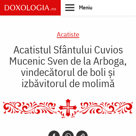
Skip
Meniu
to
main
Main
content
navigation
Acatiste
Acatistul Sfântului Cuvios
Mucenic Sven de la Arboga,
vindecătorul de boli și
izbăvitorul de molimă