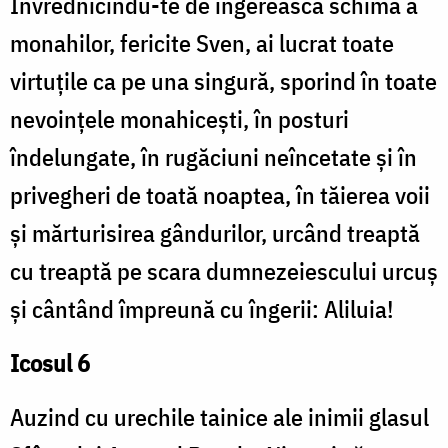
Învrednicindu-te de îngereasca schimă a
monahilor, fericite Sven, ai lucrat toate
virtuțile ca pe una singură, sporind în toate
nevoințele monahicești, în posturi
îndelungate, în rugăciuni neîncetate și în
privegheri de toată noaptea, în tăierea voii
și mărturisirea gândurilor, urcând treaptă
cu treaptă pe scara dumnezeiescului urcuș
și cântând împreună cu îngerii: Aliluia!
Icosul 6
Auzind cu urechile tainice ale inimii glasul