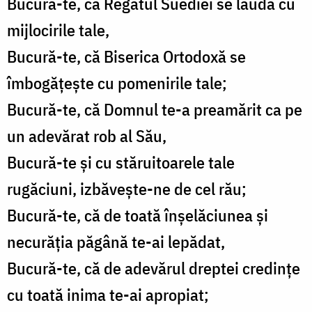
Bucură-te, că Regatul Suediei se laudă cu
mijlocirile tale,
Bucură-te, că Biserica Ortodoxă se
îmbogățește cu pomenirile tale;
Bucură-te, că Domnul te-a preamărit ca pe
un adevărat rob al Său,
Bucură-te și cu stăruitoarele tale
rugăciuni, izbăvește-ne de cel rău;
Bucură-te, că de toată înșelăciunea și
necurăția păgână te-ai lepădat,
Bucură-te, că de adevărul dreptei credințe
cu toată inima te-ai apropiat;