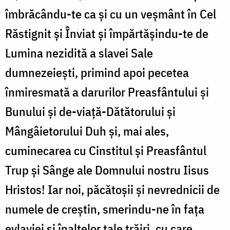
îmbrăcându-te ca și cu un veșmânt în Cel
Răstignit și Înviat și împărtășindu-te de
Lumina nezidită a slavei Sale
dumnezeiești, primind apoi pecetea
înmiresmată a darurilor Preasfântului și
Bunului și de-viață-Dătătorului și
Mângâietorului Duh și, mai ales,
cuminecarea cu Cinstitul și Preasfântul
Trup și Sânge ale Domnului nostru Iisus
Hristos! Iar noi, păcătoșii și nevrednicii de
numele de creștin, smerindu-ne în fața
evlaviei și înaltelor tale trăiri, cu care