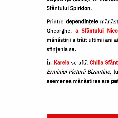
Sfântului Spiridon.
Printre
dependinţele
mănăst
Gheorghe,
a Sfântului Nic
mănăstirii a trăit ultimii ani
sfinţenia sa.
În
Kareia
se află
Chilia Sfân
Erminiei Picturii Bizantine,
lu
asemenea mănăstirea are
pat