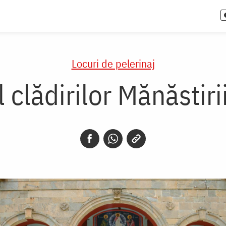
Locuri de pelerinaj
clădirilor Mănăstir