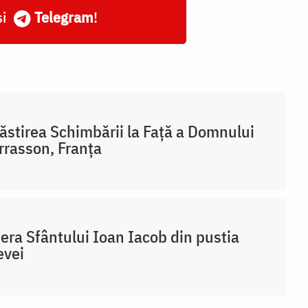
și
Telegram
!
stirea Schimbării la Față a Domnului
rrasson, Franţa
era Sfântului Ioan Iacob din pustia
evei