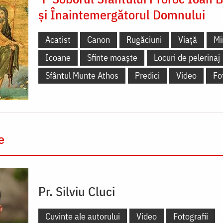
și Înaintemergătorul Domnului
Acatist
Canon
Rugăciuni
Viață
Mi
Icoane
Sfinte moaște
Locuri de pelerinaj
Sfântul Munte Athos
Predici
Video
Fo
e
Pr. Silviu Cluci
Cuvinte ale autorului
Video
Fotografii