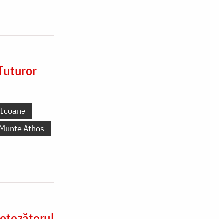
Tuturor
Icoane
 Munte Athos
otezătorul