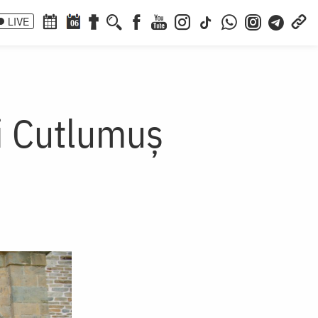
LIVE
06
ii Cutlumuș