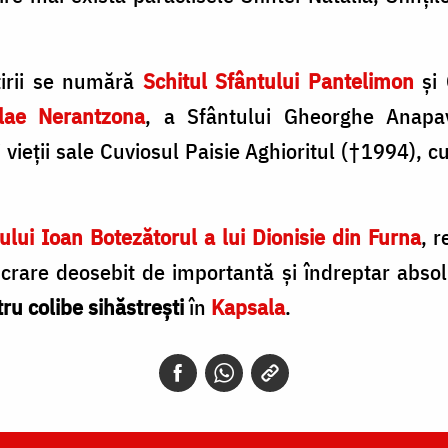
irii se numără
Schitul Sfântului Pantelimon
şi 
olae Nerantzona
, a Sfântului Gheorghe Anap
 ai vieţii sale Cuviosul Paisie Aghioritul (†1994),
tului Ioan Botezătorul a lui Dionisie din Furna
, r
crare deosebit de importantă şi îndreptar absol
ru colibe sihăstreşti
în
Kapsala
.