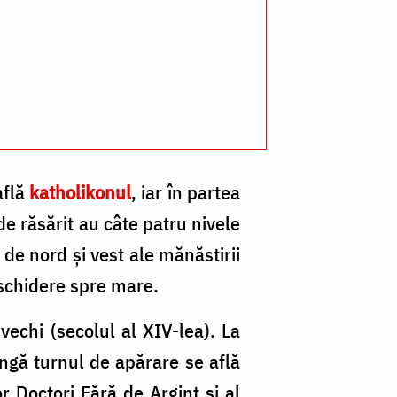
află
katholikonul
, iar în partea
de răsărit au câte patru nivele
de nord şi vest ale mănăstirii
eschidere spre mare.
 vechi (secolul al XIV-lea). La
ângă turnul de apărare se află
or Doctori Fără de Argint și al