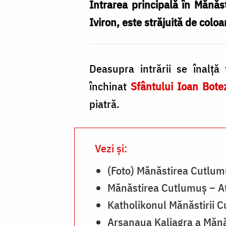
a
Intrarea principală în Mănăs
Mănăstirii
Iviron, este străjuită de coloa
Cutlumuș
/
Deasupra intrării se înalţă 
Foto:
închinat
Sfântului Ioan Bote
Pr.
piatră.
Silviu
Cluci
Vezi și:
(Foto) Mănăstirea Cutlumu
Mănăstirea Cutlumuș – A
Katholikonul Mănăstirii 
Arsanaua Kaliagra a Mănă