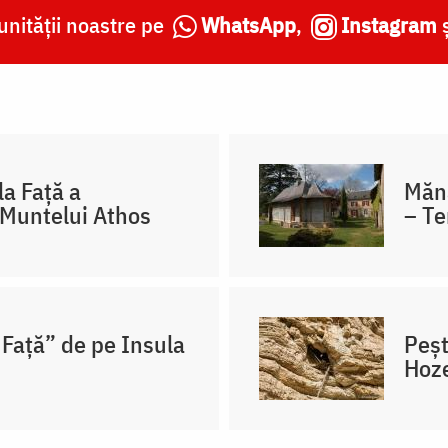
nității noastre pe
WhatsApp
,
Instagram
la Față a
Mănă
 Muntelui Athos
– Te
 Față” de pe Insula
Peșt
Hoz