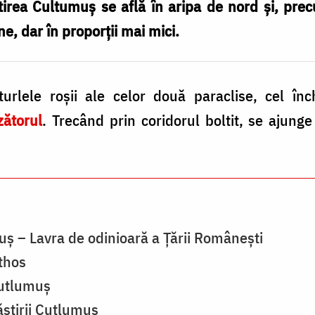
tirea Cultumuș se află în aripa de nord și, pre
ne, dar în proporții mai mici.
turlele roşii ale celor două paraclise, cel înch
zătorul
. Trecând prin coridorul boltit, se ajung
ş – Lavra de odinioară a Ţării Româneşti
thos
Cutlumuș
stirii Cutlumuș