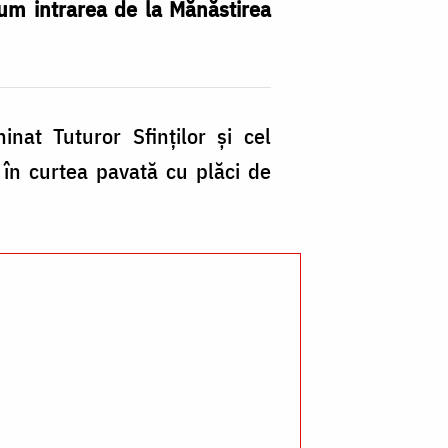
cum intrarea de la Mănăstirea
Ka
inat Tuturor Sfinţilor şi cel
Mă
e în curtea pavată cu plăci de
C
/
Fo
Pr
Si
Cl