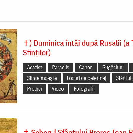
✝) Duminica întâi după Rusalii (a 
Sfinților)
Acatist
Paraclis
Canon
Rugăciuni
Sfinte moaște
Locuri de pelerinaj
Sfântul
Predici
Video
Fotografii
✝ Soborul Sfântului Proroc Ioan B