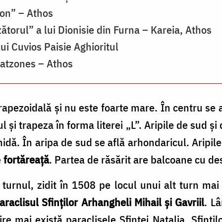
mon” – Athos
ătorul” a lui Dionisie din Furna – Kareia, Athos
ui Cuvios Paisie Aghioritul
ratzones – Athos
rapezoidală şi nu este foarte mare. În centru se 
şi trapeza în forma literei „L”. Aripile de sud şi 
dă. În aripa de sud se află arhondaricul. Aripile 
e
fortăreaţă
. Partea de răsărit are balcoane cu d
 turnul, zidit în 1508 pe locul unui alt turn mai
araclisul
Sfinţilor Arhangheli Mihail și Gavriil
. L
e mai există paraclisele Sfintei Natalia, Sfinţil