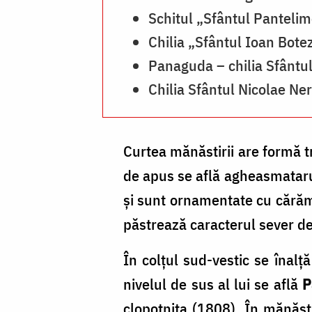
Schitul „Sfântul Panteli
Chilia „Sfântul Ioan Botez
Panaguda – chilia Sfântul
Chilia Sfântul Nicolae Ne
Curtea mănăstirii are formă t
de apus se află agheasmatarul 
şi sunt ornamentate cu cărămi
păstrează caracterul sever d
În colţul sud-vestic se înalţă
nivelul de sus al lui se află
P
clopotniţa (1808). În mănăstir