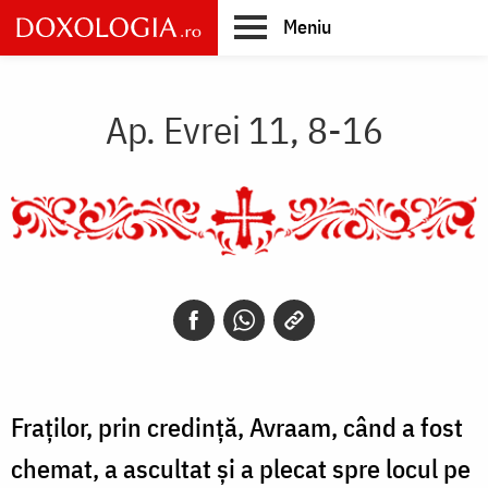
Skip
Meniu
to
main
Main
content
navigation
Ap. Evrei 11, 8-16
Fraților, prin credință, Avraam, când a fost
chemat, a ascultat și a plecat spre locul pe