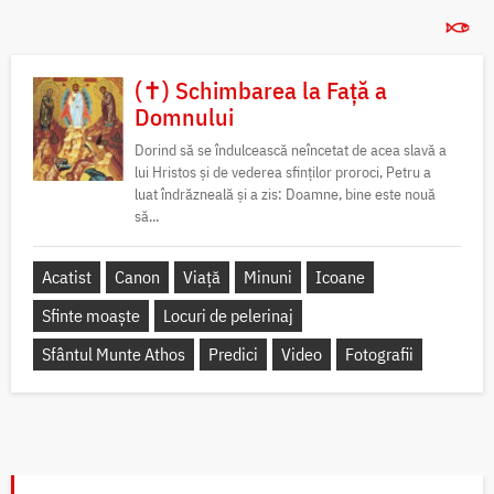
(✝) Schimbarea la Față a
Domnului
Dorind să se îndulcească neîncetat de acea slavă a
lui Hristos și de vederea sfinților proroci, Petru a
luat îndrăzneală și a zis: Doamne, bine este nouă
să...
Acatist
Canon
Viață
Minuni
Icoane
Sfinte moaște
Locuri de pelerinaj
Sfântul Munte Athos
Predici
Video
Fotografii