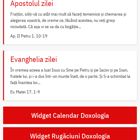
Apostolul zilei
Fraților, siliți-vă cu atât mai mult să faceți temeinice și chemarea și
alegerea voastră, de vreme ce, făcând acestea, nu veți greși
niciodată. Că așa vi se va da cu bogăție...
Ap. II Petru 1, 10-19
Evanghelia zilei
În vremea aceea a luat Iisus cu Sine pe Petru și pe Iacov și pe Ioan,
fratele lui, și i-a dus într-un munte înalt, de o parte. Și S-a schimbat la
față înaintea lor...
Ev. Matei 17, 1-9
Widget Calendar Doxologia
Widget Rugăciuni Doxologia