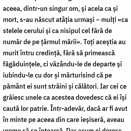
aceea, dintr-un singur om, și acela ca și
mort, s-au născut atâția urmași – mulți «ca
stelele cerului și ca nisipul cel fără de
număr de pe țărmul mării». Toți aceștia au
murit întru credință, fără să primească
făgăduințele, ci văzându-le de departe și
iubindu-le cu dor și mărturisind că pe
pământ ei sunt străini și călători. Iar cei ce
grăiesc unele ca acestea dovedesc că ei își
caută lor patrie. Într-adevăr, dacă ar fi avut
în minte pe aceea din care ieșiseră, aveau
vreme să se întoarcă. Dar acum ei doresc