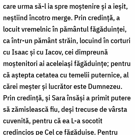
care urma să-l ia spre moștenire și a ieșit,
neștiind încotro merge. Prin credință, a
locuit vremelnic în pământul făgăduinței,
ca într-un pământ străin, locuind în corturi
cu Isaac și cu Iacov, cei dimpreună
moștenitori ai aceleiași făgăduințe; pentru
că aștepta cetatea cu temelii puternice, al
cărei meșter și lucrător este Dumnezeu.
Prin credință, și Sara însăși a primit putere
să zămislească fiu, deși trecuse de vârsta
cuvenită, pentru că ea L-a socotit
credincios pe Cel ce făgăduise. Pentru