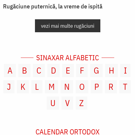
Rugăciune puternică, la vreme de ispită
vezi mai multe rugăciuni
SINAXAR ALFABETIC
A
B
C
D
E
F
G
H
I
J
K
L
M
N
O
P
R
T
U
V
Z
CALENDAR ORTODOX