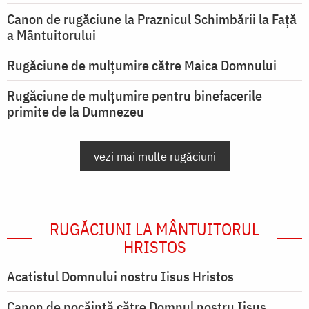
Canon de rugăciune la Praznicul Schimbării la Față
a Mântuitorului
Rugăciune de mulţumire către Maica Domnului
Rugăciune de mulțumire pentru binefacerile
primite de la Dumnezeu
vezi mai multe rugăciuni
RUGĂCIUNI LA MÂNTUITORUL
HRISTOS
Acatistul Domnului nostru Iisus Hristos
Canon de pocăință către Domnul nostru Iisus