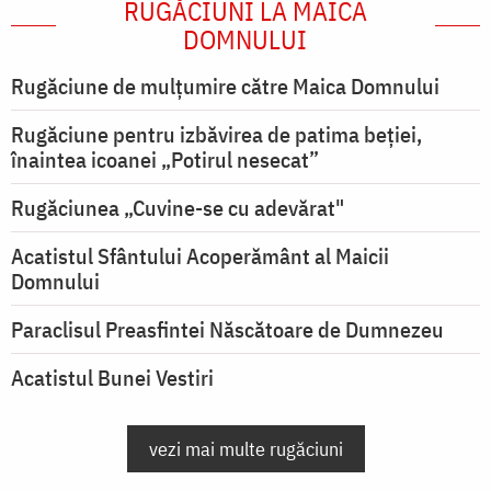
RUGĂCIUNI LA MAICA
DOMNULUI
Rugăciune de mulţumire către Maica Domnului
Rugăciune pentru izbăvirea de patima beției,
înaintea icoanei „Potirul nesecat”
Rugăciunea „Cuvine-se cu adevărat"
Acatistul Sfântului Acoperământ al Maicii
Domnului
Paraclisul Preasfintei Născătoare de Dumnezeu
Acatistul Bunei Vestiri
vezi mai multe rugăciuni