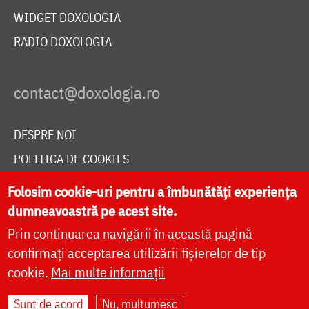
WIDGET DOXOLOGIA
RADIO DOXOLOGIA
DESPRE NOI
POLITICA DE COOKIES
DONEAZĂ ONLINE PENTRU CATEDRALA NAȚIONALĂ
Folosim cookie-uri pentru a îmbunătăți experiența
dumneavoastră pe acest site.
Prin continuarea navigării în această pagină
LIVE
confirmați acceptarea utilizării fișierelor de tip
cookie.
Mai multe informații
Site dezvoltat de
DOXOLOGIA MEDIA
,
Sunt de acord
Nu, mulțumesc