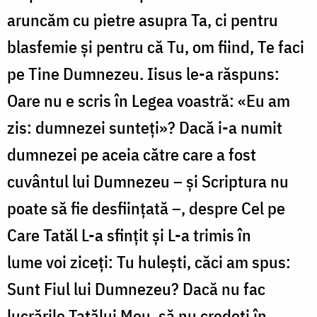
aruncăm cu pietre asupra Ta, ci pentru
blasfemie și pentru că Tu, om fiind, Te faci
pe Tine Dumnezeu. Iisus le-a răspuns:
Oare nu e scris în Legea voastră: «Eu am
zis: dumnezei sunteți»? Dacă i-a numit
dumnezei pe aceia către care a fost
cuvântul lui Dumnezeu – și Scriptura nu
poate să fie desființată –, despre Cel pe
Care Tatăl L-a sfințit și L-a trimis în
lume voi ziceți: Tu hulești, căci am spus:
Sunt Fiul lui Dumnezeu? Dacă nu fac
lucrările Tatălui Meu, să nu credeți în