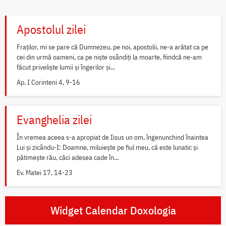
Apostolul zilei
Fraților, mi se pare că Dumnezeu, pe noi, apostolii, ne-a arătat ca pe
cei din urmă oameni, ca pe niște osândiți la moarte, fiindcă ne-am
făcut priveliște lumii și îngerilor și...
Ap. I Corinteni 4, 9-16
Evanghelia zilei
În vremea aceea s-a apropiat de Iisus un om, îngenunchind înaintea
Lui și zicându-I: Doamne, miluiește pe fiul meu, că este lunatic și
pătimește rău, căci adesea cade în...
Ev. Matei 17, 14-23
Widget Calendar Doxologia