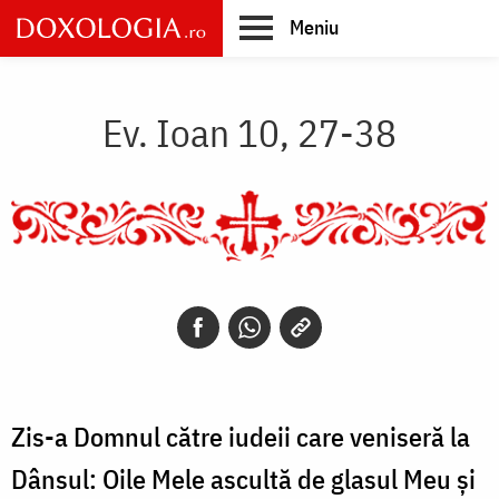
Skip
Meniu
to
main
Main
content
navigation
Ev. Ioan 10, 27-38
Zis-a Domnul către iudeii care veniseră la
Dânsul: Oile Mele ascultă de glasul Meu și