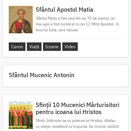
Sfântul Apostol Matia
Sfântul Matia a fost unul din cei 70 de ucenici, iar
mai apoi a fost numărat cu cei 12 Sfinți Apostoli , în
locul lui Iuda, care căzuse.
Canon
Viață
Icoane
Video
Sfântul Mucenic Antonin
Sfinții 10 Mucenici Mărturisitori
pentru icoana lui Hristos
Sfinții, întărindu-se cu puterea lui Hristos, răbdau
cu vitejie, neslăbind cu trupurile. Iar tiranul, văzând