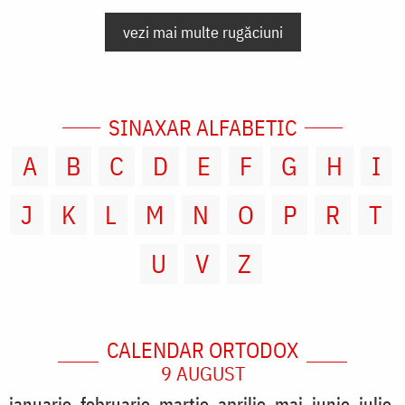
vezi mai multe rugăciuni
SINAXAR ALFABETIC
A
B
C
D
E
F
G
H
I
J
K
L
M
N
O
P
R
T
U
V
Z
CALENDAR ORTODOX
9 AUGUST
ianuarie
februarie
martie
aprilie
mai
iunie
iulie