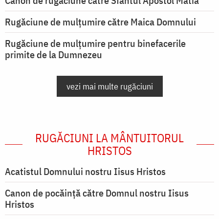
Canon de rugăciune către Sfântul Apostol Matia
Rugăciune de mulţumire către Maica Domnului
Rugăciune de mulțumire pentru binefacerile
primite de la Dumnezeu
vezi mai multe rugăciuni
RUGĂCIUNI LA MÂNTUITORUL
HRISTOS
Acatistul Domnului nostru Iisus Hristos
Canon de pocăință către Domnul nostru Iisus
Hristos