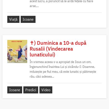
acest lucru, a poruncit să le ardă fețele cu fiare
arse,...
Viață
Icoane
✝) Duminica a 10-a după
Rusalii (Vindecarea
lunaticului)
În vremea aceea s-a apropiat de Iisus un om,
îngenunchind înaintea Lui și zicându-I: Doamne,
miluiește pe fiul meu, că este lunatic și pătimește
rău, căci adesea...
Icoane
Predici
Video