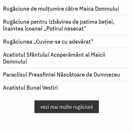
Rugăciune de mulţumire către Maica Domnului
Rugăciune pentru izbăvirea de patima beției,
înaintea icoanei „Potirul nesecat”
Rugăciunea „Cuvine-se cu adevărat"
Acatistul Sfântului Acoperământ al Maicii
Domnului
Paraclisul Preasfintei Născătoare de Dumnezeu
Acatistul Bunei Vestiri
vezi mai multe rugăciuni