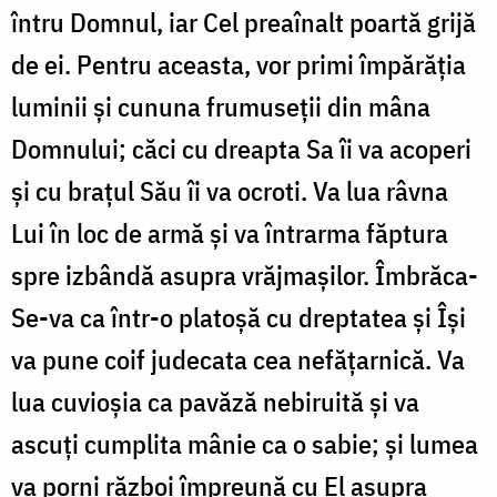
întru Domnul, iar Cel preaînalt poartă grijă
de ei. Pentru aceasta, vor primi împărăția
luminii și cununa frumuseții din mâna
Domnului; căci cu dreapta Sa îi va acoperi
și cu brațul Său îi va ocroti. Va lua râvna
Lui în loc de armă și va întrarma făptura
spre izbândă asupra vrăjmașilor. Îmbrăca-
Se-va ca într-o platoșă cu dreptatea și Își
va pune coif judecata cea nefățarnică. Va
lua cuvioșia ca pavăză nebiruită și va
ascuți cumplita mânie ca o sabie; și lumea
va porni război împreună cu El asupra