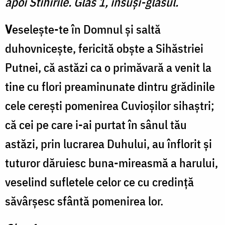
apoi Stihirile. Glas 1, însuși-glasul.
V
eselește-te în Domnul și saltă
duhovnicește, fericită obște a Sihăstriei
Putnei, că astăzi ca o primăvară a venit la
tine cu flori preaminunate dintru grădinile
cele cerești pomenirea Cuvioșilor sihaștri;
că cei pe care i-ai purtat în sânul tău
astăzi, prin lucrarea Duhului, au înflorit și
tuturor dăruiesc buna-mireasmă a harului,
veselind sufletele celor ce cu credință
săvârșesc sfântă pomenirea lor.