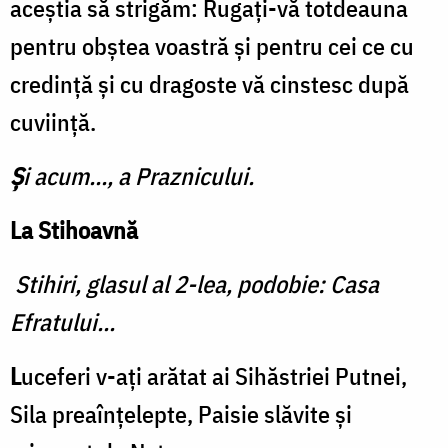
aceştia să strigăm: Rugați-vă totdeauna
pentru obștea voastră și pentru cei ce cu
credință și cu dragoste vă cinstesc după
cuviinţă.
Ș
i acum..., a Praznicului.
La Stihoavnă
Stihiri, glasul al 2-lea, podobie: Casa
Efratului...
L
uceferi v-aţi arătat ai Sihăstriei Putnei,
Sila preaînțelepte, Paisie slăvite și