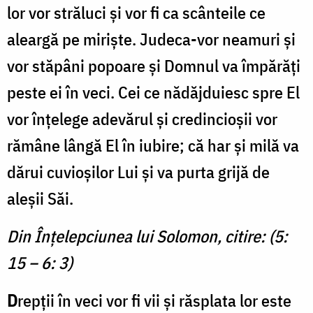
lor vor străluci și vor fi ca scânteile ce
aleargă pe miriște. Judeca-vor neamuri și
vor stăpâni popoare și Domnul va împărăți
peste ei în veci. Cei ce nădăjduiesc spre El
vor înțelege adevărul și credincioșii vor
rămâne lângă El în iubire; că har și milă va
dărui cuvioșilor Lui și va purta grijă de
aleșii Săi.
Din Înțelepciunea lui Solomon, citire: (5:
15 – 6: 3)
D
repții în veci vor fi vii și răsplata lor este