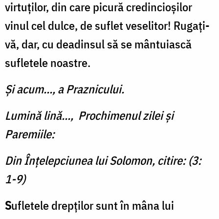
virtuților, din care picură credincioșilor
vinul cel dulce, de suflet veselitor! Rugați-
vă, dar, cu deadinsul să se mântuiască
sufletele noastre.
Şi acum..., a Praznicului.
Lumină lină..., Prochimenul zilei şi
Paremiile:
Din Înțelepciunea lui Solomon, citire: (3:
1-9)
S
ufletele drepților sunt în mâna lui