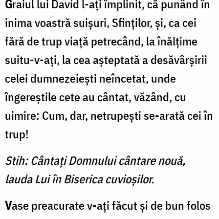
G
raiul lui Davíd l-aţi împlinit, că punând în
inima voastră suişuri, Sfinţilor, şi, ca cei
fără de trup viaţă petrecând, la înălţime
suitu-v-aţi, la cea aşteptată a desăvârşirii
celei dumnezeieşti neîncetat, unde
îngereştile cete au cântat, văzând, cu
uimire: Cum, dar, netrupeşti se-arată cei în
trup!
Stih: Cântați Domnului cântare nouă,
lauda Lui în Biserica cuvioșilor.
V
ase preacurate v-aţi făcut şi de bun folos