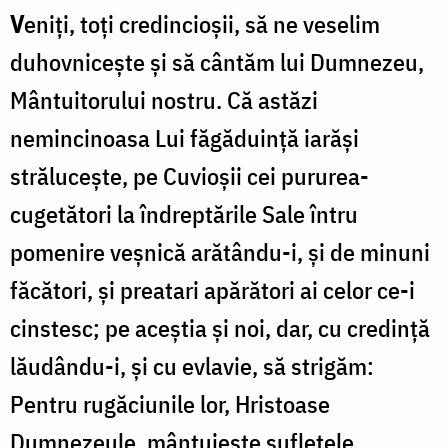
V
eniți, toți credincioșii, să ne veselim
duhovnicește și să cântăm lui Dumnezeu,
Mântuitorului nostru. Că astăzi
nemincinoasa Lui făgăduință iarăși
strălucește, pe Cuvioșii cei pururea-
cugetători la îndreptările Sale întru
pomenire veșnică arătându-i, și de minuni
făcători, și preatari apărători ai celor ce-i
cinstesc; pe aceștia și noi, dar, cu credință
lăudându-i, și cu evlavie, să strigăm:
Pentru rugăciunile lor, Hristoase
Dumnezeule, mântuiește sufletele