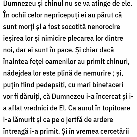
Dumnezeu și chinul nu se va atinge de ele.
În ochii celor nepricepuți ei au părut că
sunt morți și a fost socotită nenorocire
ieșirea lor și nimicire plecarea lor dintre
noi, dar ei sunt în pace. Și chiar dacă
înaintea feței oamenilor au primit chinuri,
nădejdea lor este plină de nemurire ; și,
puțin fiind pedepsiți, cu mari binefaceri
vor fi dăruiți, că Dumnezeu i-a încercat și i-
a aflat vrednici de El. Ca aurul în topitoare
i-a lămurit și ca pe o jertfă de ardere
întreagă i-a primit. Și în vremea cercetării