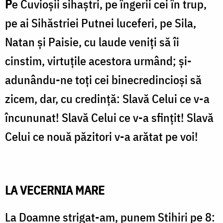
P
e Cuvioșii sihaștri, pe îngerii cei în trup,
pe ai Sihăstriei Putnei luceferi, pe Sila,
Natan și Paisie, cu laude veniți să îi
cinstim, virtuțile acestora urmând; și-
adunându-ne toți cei binecredincioși să
zicem, dar, cu credință: Slavă Celui ce v-a
încununat! Slavă Celui ce v-a sfinţit! Slavă
Celui ce nouă păzitori v-a arătat pe voi!
LA VECERNIA MARE
La Doamne strigat-am, punem Stihiri pe 8: