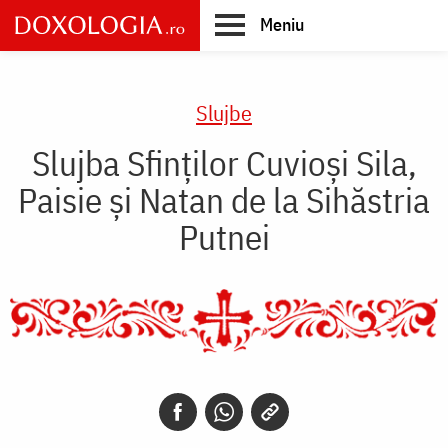
Skip
Meniu
to
main
Main
content
navigation
Slujbe
Slujba Sfinților Cuvioși Sila,
Paisie și Natan de la Sihăstria
Putnei