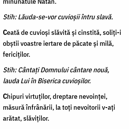
minunatule Natan.
Stih:
Lăuda-se-vor cuvioşii întru slavă.
C
eată de cuvioşi slăvită şi cinstită, soliţi-i
obştii voastre iertare de păcate şi milă,
fericiţilor.
Stih:
Cântaţi Domnului cântare nouă,
lauda Lui în Biserica cuvioşilor.
C
hipuri virtuţilor, dreptare nevoinţei,
măsură înfrânării, la toţi nevoitorii v-aţi
arătat, slăviţilor.