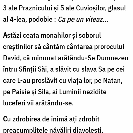
3 ale Praznicului și 5 ale Cuvioșilor, glasul
al 4-lea, podobie :
C
a pe un viteaz...
A
stăzi ceata monahilor și soborul
creștinilor să cântăm cântarea prorocului
David, că minunat arătându-Se Dumnezeu
întru Sfinții Săi, a slăvit cu slava Sa pe cei
care L-au proslăvit cu viața lor, pe Natan,
pe Paisie și Sila, ai Luminii nezidite
luceferi vii arătându-se.
C
u zdrobirea de inimă aţi zdrobit
preacumplitele năvăliri diavoleşti,