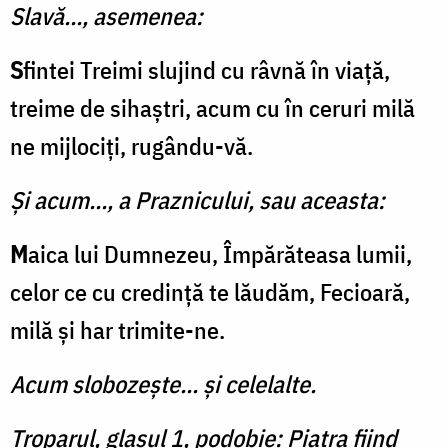
Slavă..., asemenea:
S
fintei Treimi slujind cu râvnă în viață,
treime de sihaștri, acum cu în ceruri milă
ne mijlociți, rugându-vă.
Şi acum..., a Praznicului, sau aceasta:
M
aica lui Dumnezeu, Împărăteasa lumii,
celor ce cu credinţă te lăudăm, Fecioară,
milă şi har trimite-ne.
Acum slobozește... și celelalte.
Troparul, glasul 1, podobie: Piatra fiind