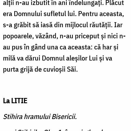
alții n-au izbutit în ani îndelungați. Plăcut
era Domnului sufletul lui. Pentru aceasta,
s-a grăbit să iasă din mijlocul răutății. Iar
popoarele, văzând, n-au priceput și nici n-
au pus în gând una ca aceasta: că har și
milă va dărui Domnul aleșilor Lui și va
purta grijă de cuvioșii Săi.
La LITIE
Stihira hramului Bisericii.