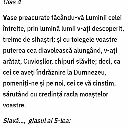
Glas 4
V
ase preacurate făcându-vă Luminii celei
întreite, prin lumină lumii v-ați descoperit,
treime de sihaștri; și cu toiegele voastre
puterea cea diavolească alungând, v-ați
arătat, Cuvioșilor, chipuri slăvite; deci, ca
cei ce aveți îndrăznire la Dumnezeu,
pomeniți-ne și pe noi, cei ce vă cinstim,
sărutând cu credință racla moaștelor
voastre.
Slavă..., glasul al 5-lea: