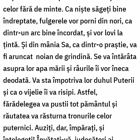
celor fără de minte. Ca niște săgeți bine
îndreptate, fulgerele vor porni din nori, ca
dintr-un arc bine încordat, și vor lovi la
țintă. Și din mânia Sa, ca dintr-o praștie, va
fi aruncat noian de grindină. Se va întărâta
asupra lor apa mării și râurile îi vor îneca
deodată. Va sta împotriva lor duhul Puterii
și ca o vijelie îi va risipi. Astfel,
fărădelegea va pustii tot pământul și
răutatea va răsturna tronurile celor
puternici. Auziți, dar, împărați, și
înțelegeți! Învățați-vă, judecători ai