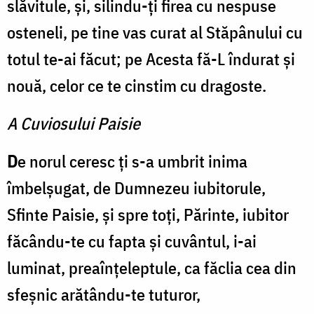
slăvitule, și, silindu-ți firea cu nespuse
osteneli, pe tine vas curat al Stăpânului cu
totul te-ai făcut; pe Acesta fă-L îndurat şi
nouă, celor ce te cinstim cu dragoste.
A Cuviosului Paisie
D
e norul ceresc ți s-a umbrit inima
îmbelșugat, de Dumnezeu iubitorule,
Sfinte Paisie, și spre toți, Părinte, iubitor
făcându-te cu fapta și cuvântul, i-ai
luminat, preaînțeleptule, ca făclia cea din
sfeșnic arătându-te tuturor,