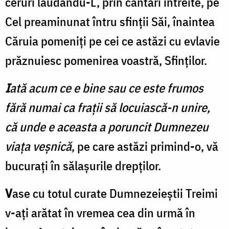
ceruri lăudându-L, prin cântări întreite, pe
Cel preaminunat întru sfinții Săi, înaintea
Căruia pomeniţi pe cei ce astăzi cu evlavie
prăznuiesc pomenirea voastră, Sfinților.
I
ată acum ce e bine sau ce este frumos
fără numai ca fraţii să locuiască-n unire,
că unde e aceasta a poruncit Dumnezeu
viaţa veşnică
, pe care astăzi primind-o, vă
bucuraţi în sălaşurile drepţilor.
V
ase cu totul curate Dumnezeieștii Treimi
v-aţi arătat în vremea cea din urmă în