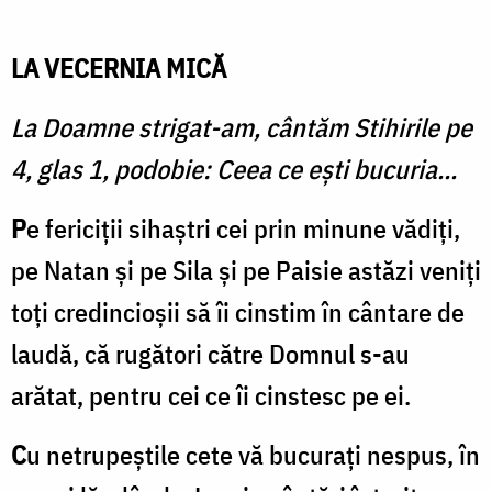
LA VECERNIA MICĂ
La Doamne strigat-am, cântăm Stihirile pe
4, glas 1, podobie: Ceea ce ești bucuria...
P
e fericiții sihaștri cei prin minune vădiți,
pe Natan și pe Sila și pe Paisie astăzi veniți
toți credincioșii să îi cinstim în cântare de
laudă, că rugători către Domnul s-au
arătat, pentru cei ce îi cinstesc pe ei.
C
u netrupeștile cete vă bucuraţi nespus, în