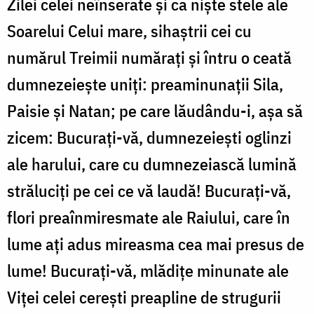
Zilei celei neînserate și ca niște stele ale
Soarelui Celui mare, sihaștrii cei cu
numărul Treimii numărați și întru o ceată
dumnezeiește uniți: preaminunații Sila,
Paisie și Natan; pe care lăudându-i, așa să
zicem: Bucurați-vă, dumnezeiești oglinzi
ale harului, care cu dumnezeiască lumină
străluciți pe cei ce vă laudă! Bucurați-vă,
flori preaînmiresmate ale Raiului, care în
lume ați adus mireasma cea mai presus de
lume! Bucurați-vă, mlădițe minunate ale
Viței celei cerești preapline de strugurii