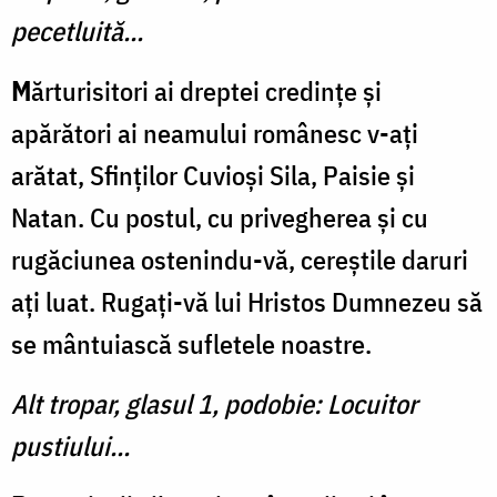
pecetluită...
M
ărturisitori ai dreptei credinţe şi
apărători ai neamului românesc v-aţi
arătat, Sfinţilor Cuvioşi Sila, Paisie şi
Natan. Cu postul, cu privegherea şi cu
rugăciunea ostenindu-vă, cereştile daruri
aţi luat. Rugaţi-vă lui Hristos Dumnezeu să
se mântuiască sufletele noastre.
Alt tropar, glasul 1, podobie: Locuitor
pustiului...