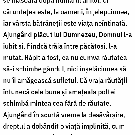
se măsoară după numărul anilor. Ci
căruntețea este, la oameni, înțelepciunea,
iar vârsta bătrâneții este viața neîntinată.
Ajungând plăcut lui Dumnezeu, Domnul l-a
iubit și, fiindcă trăia între păcătoși, l-a
mutat. Răpit a fost, ca nu cumva răutatea
să-i schimbe gândul, nici înșelăciunea să
nu îi amăgească sufletul. Că vraja răutății
întunecă cele bune și amețeala poftei
schimbă mintea cea fără de răutate.
Ajungând în scurtă vreme la desăvârșire,
dreptul a dobândit o viață împlinită, cum