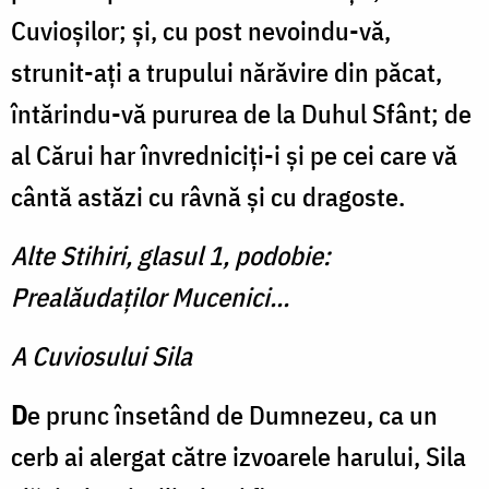
Cuvioşilor; şi, cu post nevoindu-vă,
strunit-aţi a trupului nărăvire din păcat,
întărindu-vă pururea de la Duhul Sfânt; de
al Cărui har învredniciţi-i şi pe cei care vă
cântă astăzi cu râvnă şi cu dragoste.
Alte Stihiri, glasul 1, podobie:
Prealăudaților Mucenici...
A Cuviosului Sila
D
e prunc însetând de Dumnezeu, ca un
cerb ai alergat către izvoarele harului, Sila