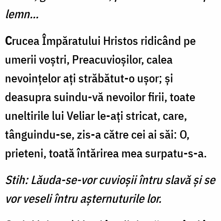
lemn...
C
rucea Împăratului Hristos ridicând pe
umerii voştri, Preacuvioşilor, calea
nevoinţelor aţi străbătut-o uşor; şi
deasupra suindu-vă nevoilor firii, toate
uneltirile lui Veliar le-aţi stricat, care,
tânguindu-se, zis-a către cei ai săi: O,
prieteni, toată întărirea mea surpatu-s-a.
Stih: L
ăuda-se-vor cuvioșii întru slavă și se
vor veseli întru așternuturile lor.