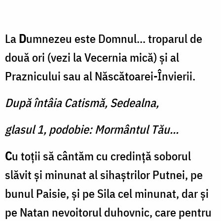
La
D
umnezeu este Domnul... troparul de
două ori (vezi la Vecernia mică) şi al
Praznicului sau al Născătoarei-Învierii.
După întâia Catismă, Sedealna,
glasul 1, podobie: Mormântul Tău...
C
u toţii să cântăm cu credinţă soborul
slăvit şi minunat al sihaștrilor Putnei, pe
bunul Paisie, și pe Sila cel minunat, dar și
pe Natan nevoitorul duhovnic, care pentru