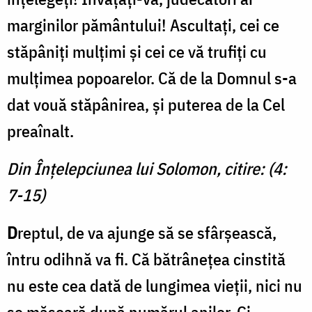
marginilor pământului! Ascultați, cei ce
stăpâniți mulțimi și cei ce vă trufiți cu
mulțimea popoarelor. Că de la Domnul s-a
dat vouă stăpânirea, și puterea de la Cel
preaînalt.
Din Înțelepciunea lui Solomon, citire: (4:
7-15)
D
reptul, de va ajunge să se sfârșească,
întru odihnă va fi. Că bătrânețea cinstită
nu este cea dată de lungimea vieții, nici nu