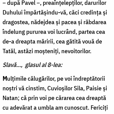
– după Pavel –, preaînţelepţilor, darurilor
Duhului împărtăşindu-vă, căci credinţa şi
dragostea, nădejdea şi pacea şi răbdarea
îndelung pururea voi lucrând, partea cea
de-a dreapta măririi, cea gătită vouă de
Tatăl, astăzi moşteniţi, nevoitorilor.
Slavă..., glasul al 8-lea:
M
ulțimile călugărilor, pe voi îndreptătorii
noștri vă cinstim, Cuvioșilor Sila, Paisie și
Natan; că prin voi pe cărarea cea dreaptă
cu adevărat a umbla am cunoscut. Fericiți