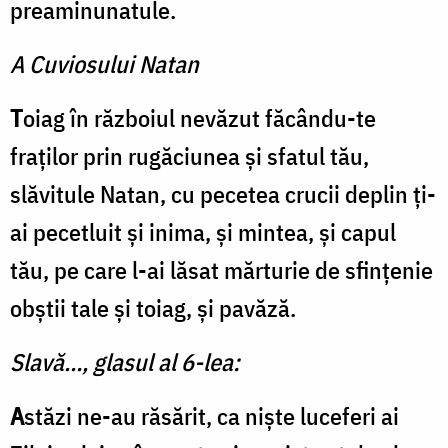
preaminunatule.
A Cuviosului Natan
T
oiag în războiul nevăzut făcându-te
fraților prin rugăciunea și sfatul tău,
slăvitule Natan, cu pecetea crucii deplin ți-
ai pecetluit și inima, și mintea, și capul
tău, pe care l-ai lăsat mărturie de sfințenie
obștii tale și toiag, și pavăză.
Slavă..., glasul al 6-lea:
A
stăzi ne-au răsărit, ca niște luceferi ai