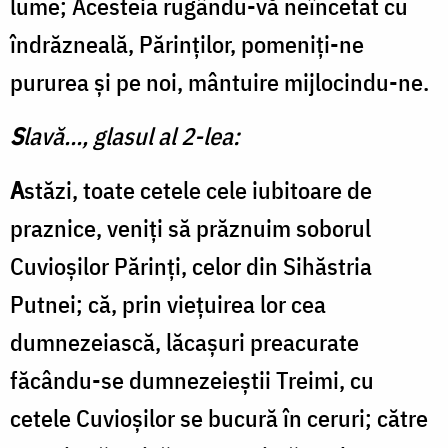
lume; Acesteia rugându-vă neîncetat cu
îndrăzneală, Părinţilor, pomeniţi-ne
pururea şi pe noi, mântuire mijlocindu-ne.
S
lavă..., glasul al 2-lea:
A
stăzi, toate cetele cele iubitoare de
praznice, veniți să prăznuim soborul
Cuvioșilor Părinți, celor din Sihăstria
Putnei; că, prin vieţuirea lor cea
dumnezeiască, lăcașuri preacurate
făcându-se dumnezeieștii Treimi, cu
cetele Cuvioșilor se bucură în ceruri; către