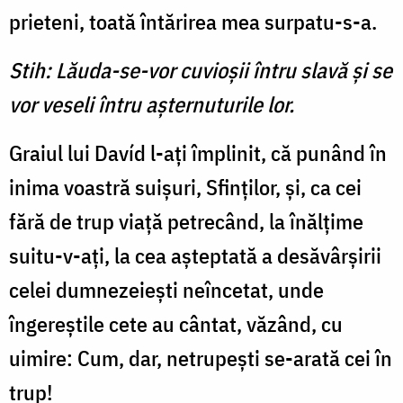
prieteni, toată întărirea mea surpatu-s-a.
Stih: Lăuda-se-vor cuvioșii întru slavă și se
vor veseli întru așternuturile lor.
Graiul lui Davíd l-aţi împlinit, că punând în
inima voastră suişuri, Sfinţilor, şi, ca cei
fără de trup viaţă petrecând, la înălţime
suitu-v-aţi, la cea aşteptată a desăvârşirii
celei dumnezeieşti neîncetat, unde
îngereştile cete au cântat, văzând, cu
uimire: Cum, dar, netrupeşti se-arată cei în
trup!