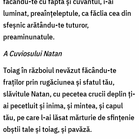
făcându-te cu fapta și cuvântul, i-ai
luminat, preaînțeleptule, ca făclia cea din
sfeșnic arătându-te tuturor,
preaminunatule.
A Cuviosului Natan
Toiag în războiul nevăzut făcându-te
fraților prin rugăciunea și sfatul tău,
slăvitule Natan, cu pecetea crucii deplin ți-
ai pecetluit și inima, și mintea, și capul
tău, pe care l-ai lăsat mărturie de sfințenie
obștii tale și toiag, și pavăză.