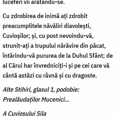
luceferi vii arătându-se.
Cu zdrobirea de inimă aţi zdrobit
preacumplitele năvăliri diavoleşti,
Cuvioşilor; şi, cu post nevoindu-vă,
strunit-aţi a trupului nărăvire din păcat,
întărindu-vă pururea de la Duhul Sfânt; de
al Cărui har învredniciţi-i şi pe cei care vă
cântă astăzi cu râvnă şi cu dragoste.
Alte Stihiri, glasul 1, podobie:
Prealăudaților Mucenici...
A Cuviosului Sila