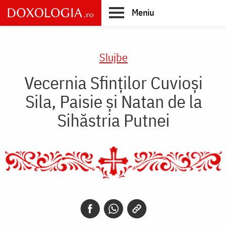
Skip
Meniu
to
main
Main
content
navigation
Slujbe
Vecernia Sfinților Cuvioși
Sila, Paisie și Natan de la
Sihăstria Putnei