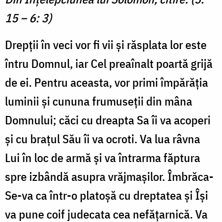
15 – 6: 3)
Drepții în veci vor fi vii și răsplata lor este
întru Domnul, iar Cel preaînalt poartă grijă
de ei. Pentru aceasta, vor primi împărăția
luminii și cununa frumuseții din mâna
Domnului; căci cu dreapta Sa îi va acoperi
și cu brațul Său îi va ocroti. Va lua râvna
Lui în loc de armă și va întrarma făptura
spre izbândă asupra vrăjmașilor. Îmbrăca-
Se-va ca într-o platoșă cu dreptatea și Își
va pune coif judecata cea nefățarnică. Va