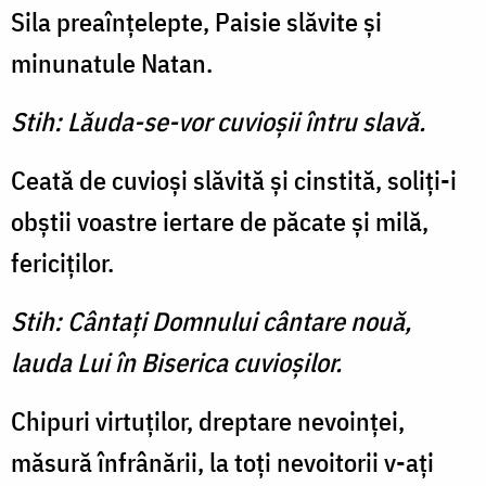
Sila preaînțelepte, Paisie slăvite și
minunatule Natan.
Stih: Lăuda-se-vor cuvioşii întru slavă.
Ceată de cuvioşi slăvită şi cinstită, soliţi-i
obştii voastre iertare de păcate şi milă,
fericiţilor.
Stih: Cântaţi Domnului cântare nouă,
lauda Lui în Biserica cuvioşilor.
Chipuri virtuţilor, dreptare nevoinţei,
măsură înfrânării, la toţi nevoitorii v-aţi