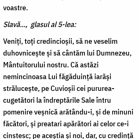
voastre.
Slavă..., glasul al 5-lea:
Veniți, toți credincioșii, să ne veselim
duhovnicește și să cântăm lui Dumnezeu,
Mântuitorului nostru. Că astăzi
nemincinoasa Lui făgăduință iarăși
strălucește, pe Cuvioșii cei pururea-
cugetători la îndreptările Sale întru
pomenire veșnică arătându-i, și de minuni
făcători, și preatari apărători ai celor ce-i
cinstesc; pe aceștia și noi, dar, cu credință