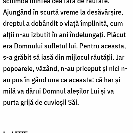
schimbă mintea cea fără de răutate.
Ajungând în scurtă vreme la desăvârșire,
dreptul a dobândit o viață împlinită, cum
alții n-au izbutit în ani îndelungați. Plăcut
era Domnului sufletul lui. Pentru aceasta,
s-a grăbit să iasă din mijlocul răutății. Iar
popoarele, văzând, n-au priceput și nici n-
au pus în gând una ca aceasta: că har și
milă va dărui Domnul aleșilor Lui și va
purta grijă de cuvioșii Săi.