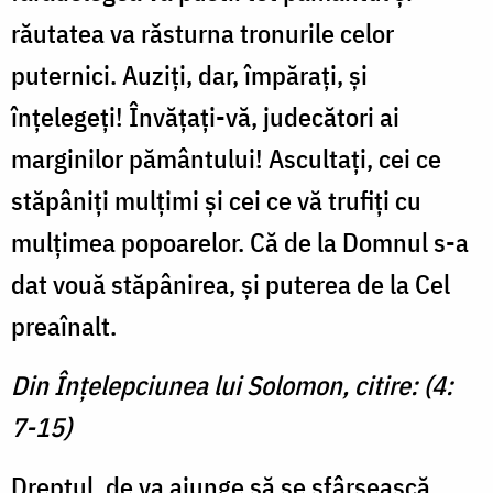
răutatea va răsturna tronurile celor
puternici. Auziți, dar, împărați, și
înțelegeți! Învățați-vă, judecători ai
marginilor pământului! Ascultați, cei ce
stăpâniți mulțimi și cei ce vă trufiți cu
mulțimea popoarelor. Că de la Domnul s-a
dat vouă stăpânirea, și puterea de la Cel
preaînalt.
Din Înțelepciunea lui Solomon, citire: (4:
7-15)
Dreptul, de va ajunge să se sfârșească,