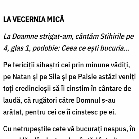
LA VECERNIA MICĂ
La Doamne strigat-am, cântăm Stihirile pe
4, glas 1, podobie: Ceea ce ești bucuria...
Pe fericiții sihaștri cei prin minune vădiți,
pe Natan și pe Sila și pe Paisie astăzi veniți
toți credincioșii să îi cinstim în cântare de
laudă, că rugători către Domnul s-au
arătat, pentru cei ce îi cinstesc pe ei.
Cu netrupeștile cete vă bucuraţi nespus, în