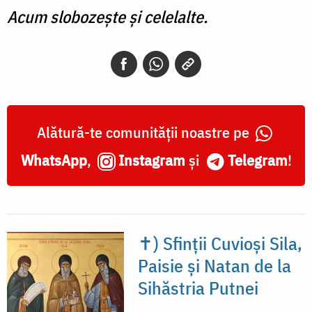
Acum slobozește și celelalte.
Alătură-te comunității noastre pe
WhatsApp
,
Instagram
și
Telegram
!
✝) Sfinții Cuvioși Sila,
Paisie și Natan de la
Sihăstria Putnei