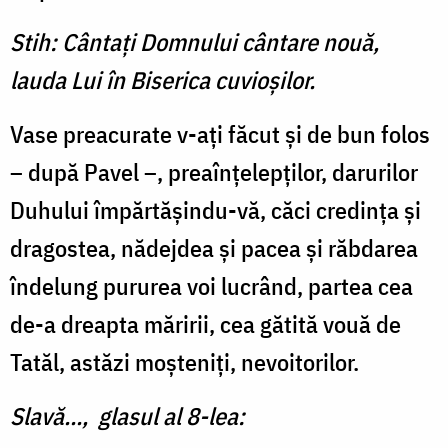
Stih: Cântați Domnului cântare nouă,
lauda Lui în Biserica cuvioșilor.
Vase preacurate v-aţi făcut şi de bun folos
– după Pavel –, preaînţelepţilor, darurilor
Duhului împărtăşindu-vă, căci credinţa şi
dragostea, nădejdea şi pacea şi răbdarea
îndelung pururea voi lucrând, partea cea
de-a dreapta măririi, cea gătită vouă de
Tatăl, astăzi moşteniţi, nevoitorilor.
Slavă..., glasul al 8-lea: