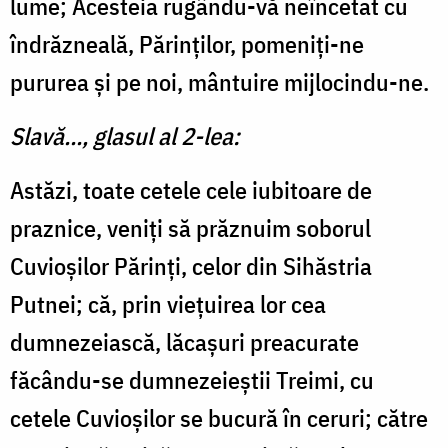
lume; Acesteia rugându-vă neîncetat cu
îndrăzneală, Părinţilor, pomeniţi-ne
pururea şi pe noi, mântuire mijlocindu-ne.
Slavă..., glasul al 2-lea:
Astăzi, toate cetele cele iubitoare de
praznice, veniți să prăznuim soborul
Cuvioșilor Părinți, celor din Sihăstria
Putnei; că, prin vieţuirea lor cea
dumnezeiască, lăcașuri preacurate
făcându-se dumnezeieștii Treimi, cu
cetele Cuvioșilor se bucură în ceruri; către