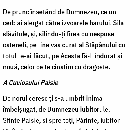
De prunc însetând de Dumnezeu, ca un
cerb ai alergat către izvoarele harului, Sila
slăvitule, și, silindu-ți firea cu nespuse
osteneli, pe tine vas curat al Stăpânului cu
totul te-ai făcut; pe Acesta fă-L îndurat şi
nouă, celor ce te cinstim cu dragoste.
A Cuviosului Paisie
De norul ceresc ți s-a umbrit inima
îmbelșugat, de Dumnezeu iubitorule,
Sfinte Paisie, și spre toți, Părinte, iubitor