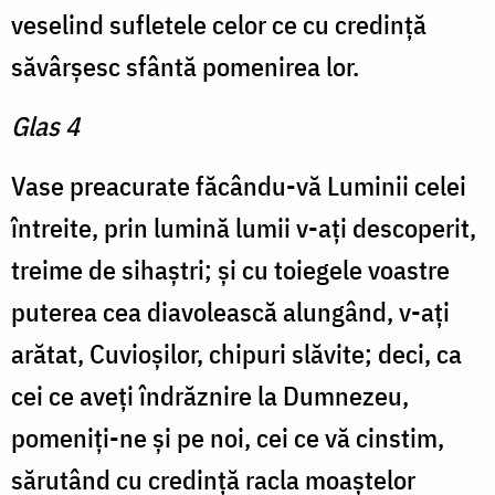
veselind sufletele celor ce cu credință
săvârșesc sfântă pomenirea lor.
Glas 4
Vase preacurate făcându-vă Luminii celei
întreite, prin lumină lumii v-ați descoperit,
treime de sihaștri; și cu toiegele voastre
puterea cea diavolească alungând, v-ați
arătat, Cuvioșilor, chipuri slăvite; deci, ca
cei ce aveți îndrăznire la Dumnezeu,
pomeniți-ne și pe noi, cei ce vă cinstim,
sărutând cu credință racla moaștelor