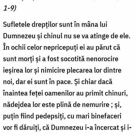
1-9)
Sufletele drepților sunt în mâna lui
Dumnezeu și chinul nu se va atinge de ele.
În ochii celor nepricepuți ei au părut că
sunt morți și a fost socotită nenorocire
ieșirea lor și nimicire plecarea lor dintre
noi, dar ei sunt în pace. Și chiar dacă
înaintea feței oamenilor au primit chinuri,
nădejdea lor este plină de nemurire ; și,
puțin fiind pedepsiți, cu mari binefaceri
vor fi dăruiți, că Dumnezeu i-a încercat și i-