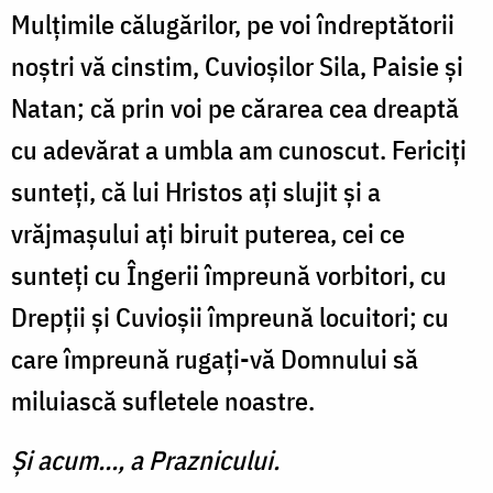
Mulțimile călugărilor, pe voi îndreptătorii
noștri vă cinstim, Cuvioșilor Sila, Paisie și
Natan; că prin voi pe cărarea cea dreaptă
cu adevărat a umbla am cunoscut. Fericiți
sunteți, că lui Hristos ați slujit și a
vrăjmașului ați biruit puterea, cei ce
sunteți cu Îngerii împreună vorbitori, cu
Drepții și Cuvioșii împreună locuitori; cu
care împreună rugați-vă Domnului să
miluiască sufletele noastre.
Şi acum..., a Praznicului.