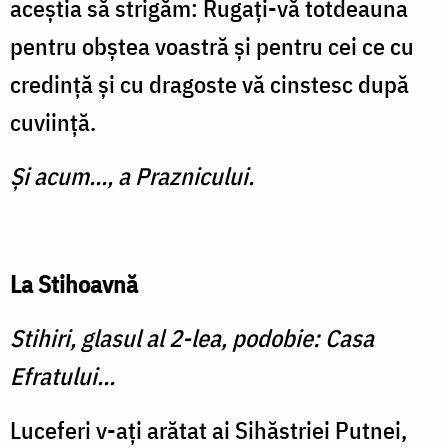
aceştia să strigăm: Rugați-vă totdeauna
pentru obștea voastră și pentru cei ce cu
credință și cu dragoste vă cinstesc după
cuviinţă.
Și acum..., a Praznicului.
La Stihoavnă
Stihiri, glasul al 2-lea, podobie: Casa
Efratului...
Luceferi v-aţi arătat ai Sihăstriei Putnei,