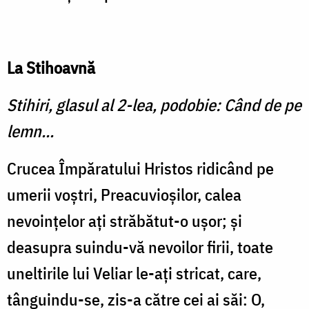
La Stihoavnă
Stihiri, glasul al 2-lea, podobie: Când de pe
lemn...
Crucea Împăratului Hristos ridicând pe
umerii voştri, Preacuvioşilor, calea
nevoinţelor aţi străbătut-o uşor; şi
deasupra suindu-vă nevoilor firii, toate
uneltirile lui Veliar le-aţi stricat, care,
tânguindu-se, zis-a către cei ai săi: O,