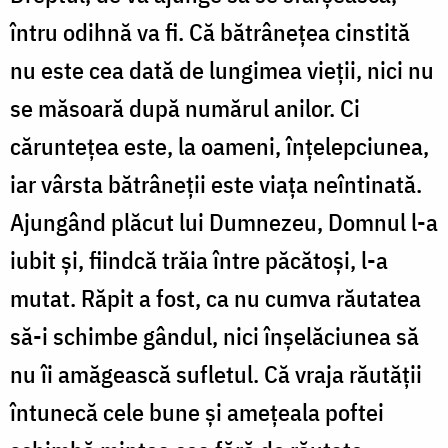
întru odihnă va fi. Că bătrânețea cinstită
nu este cea dată de lungimea vieții, nici nu
se măsoară după numărul anilor. Ci
căruntețea este, la oameni, înțelepciunea,
iar vârsta bătrâneții este viața neîntinată.
Ajungând plăcut lui Dumnezeu, Domnul l-a
iubit și, fiindcă trăia între păcătoși, l-a
mutat. Răpit a fost, ca nu cumva răutatea
să-i schimbe gândul, nici înșelăciunea să
nu îi amăgească sufletul. Că vraja răutății
întunecă cele bune și amețeala poftei