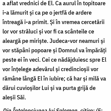
a aflat vrednici de El. Ca aurul în topitoare
i-a lămurit și ca pe o jertfă de ardere
întreagă i-a primit. Și în vremea cercetării
lor vor străluci și vor fi ca scânteile ce
aleargă pe miriște. Judeca-vor neamuri și
vor stăpâni popoare și Domnul va împărăți
peste ei în veci. Cei ce nădăjduiesc spre El
vor înțelege adevărul și credincioșii vor
rămâne lângă El în iubire; că har și milă va
dărui cuvioșilor Lui și va purta grijă de
aleșii Săi.
Din Înțelepciunea lui Solomon, citire: (5: