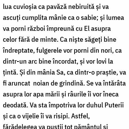
lua cuvioșia ca pavăză nebiruită și va
ascuți cumplita mânie ca o sabie; și lumea
va porni război împreună cu El asupra
celor fără de minte. Ca niște săgeți bine
îndreptate, fulgerele vor porni din nori, ca
dintr-un arc bine încordat, și vor lovi la
țintă. Și din mânia Sa, ca dintr-o praștie, va
fi aruncat noian de grindină. Se va întărâta
asupra lor apa mării și râurile îi vor îneca
deodată. Va sta împotriva lor duhul Puterii
și ca o vijelie îi va risipi. Astfel,
fărădelegea va pustii tot pământul și