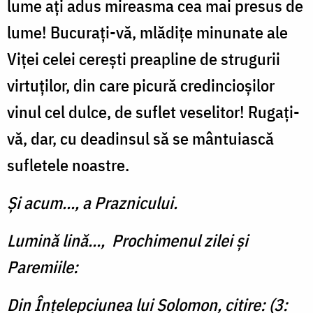
lume ați adus mireasma cea mai presus de
lume! Bucurați-vă, mlădițe minunate ale
Viței celei cerești preapline de strugurii
virtuților, din care picură credincioșilor
vinul cel dulce, de suflet veselitor! Rugați-
vă, dar, cu deadinsul să se mântuiască
sufletele noastre.
Şi acum..., a Praznicului.
Lumină lină..., Prochimenul zilei şi
Paremiile:
Din Înțelepciunea lui Solomon, citire: (3: