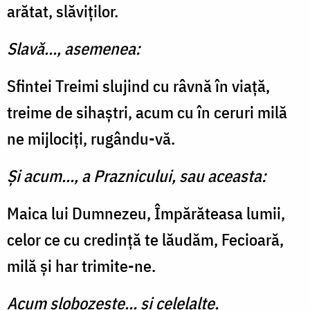
arătat, slăviţilor.
Slavă..., asemenea:
Sfintei Treimi slujind cu râvnă în viață,
treime de sihaștri, acum cu în ceruri milă
ne mijlociți, rugându-vă.
Şi acum..., a Praznicului, sau aceasta:
Maica lui Dumnezeu, Împărăteasa lumii,
celor ce cu credinţă te lăudăm, Fecioară,
milă şi har trimite-ne.
Acum slobozește... și celelalte.