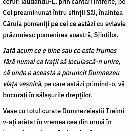
ceruri lăudându-L, prin cântări întreite, pe
Cel preaminunat întru sfinții Săi, înaintea
Căruia pomeniţi pe cei ce astăzi cu evlavie
prăznuiesc pomenirea voastră, Sfinților.
Iată acum ce e bine sau ce este frumos
fără numai ca fraţii să locuiască-n unire,
că unde e aceasta a poruncit Dumnezeu
viaţa veşnică
, pe care astăzi primind-o, vă
bucuraţi în sălaşurile drepţilor.
Vase cu totul curate Dumnezeieștii Treimi
v-aţi arătat în vremea cea din urmă în