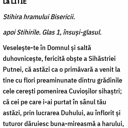
La LITIE
Stihira hramului Bisericii.
apoi Stihirile. Glas 1, însuși-glasul.
Veselește-te în Domnul și saltă
duhovnicește, fericită obște a Sihăstriei
Putnei, că astăzi ca o primăvară a venit la
tine cu flori preaminunate dintru grădinile
cele cerești pomenirea Cuvioșilor sihaștri;
că cei pe care i-ai purtat în sânul tău
astăzi, prin lucrarea Duhului, au înflorit și
tuturor dăruiesc buna-mireasmă a harului,