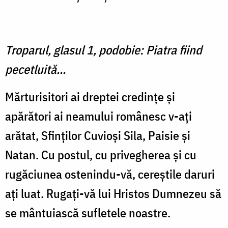
Troparul, glasul 1, podobie: Piatra fiind
pecetluită...
Mărturisitori ai dreptei credinţe şi
apărători ai neamului românesc v-aţi
arătat, Sfinţilor Cuvioşi Sila, Paisie şi
Natan. Cu postul, cu privegherea şi cu
rugăciunea ostenindu-vă, cereştile daruri
aţi luat. Rugaţi-vă lui Hristos Dumnezeu să
se mântuiască sufletele noastre.