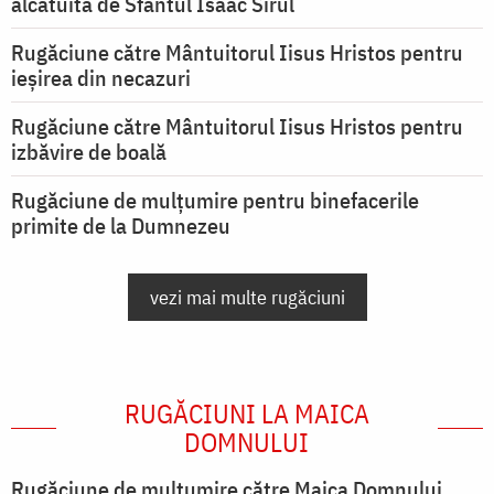
alcătuită de Sfântul Isaac Sirul
Rugăciune către Mântuitorul Iisus Hristos pentru
ieşirea din necazuri
Rugăciune către Mântuitorul Iisus Hristos pentru
izbăvire de boală
Rugăciune de mulțumire pentru binefacerile
primite de la Dumnezeu
vezi mai multe rugăciuni
RUGĂCIUNI LA MAICA
DOMNULUI
Rugăciune de mulţumire către Maica Domnului