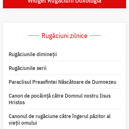
Widget Rugăciuni Doxologia
Rugăciuni zilnice
Rugăciunile dimineții
Rugăciunile serii
Paraclisul Preasfintei Născătoare de Dumnezeu
Canon de pocăință către Domnul nostru Iisus
Hristos
Canonul de rugăciune către îngerul păzitor al
vieții omului