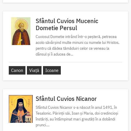
Sfântul Cuvios Mucenic
Dometie Persul
Cuviosul Dometie intrând într-o peșteră, petrecea
acolo săvârșind multe minuni cu numele lui Hristos,
pentru că dădea tămăduiri celor ce veneau la
dânsul și îi aducea de...
Canon
Viață
Icoane
Sfântul Cuvios Nicanor
Sfântul Cuvios Nicanor s-a născut în anul 1491, în
Tesalonic. Părinții săi, Ioan și Maria, doi credincioși
înstăriți, au întâmpinat mari greutăți în a dobândi
prunci....