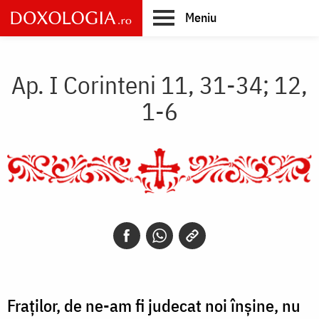
Skip
Meniu
to
main
Main
content
navigation
Ap. I Corinteni 11, 31-34; 12,
1-6
Fraților, de ne-am fi judecat noi înșine, nu