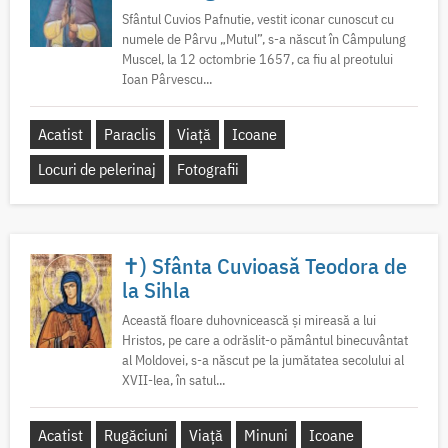
Sfântul Cuvios Pafnutie, vestit iconar cunoscut cu
numele de Pârvu „Mutul”, s-a născut în Câmpulung
Muscel, la 12 octombrie 1657, ca fiu al preotului
Ioan Pârvescu...
Acatist
Paraclis
Viață
Icoane
Locuri de pelerinaj
Fotografii
✝) Sfânta Cuvioasă Teodora de
la Sihla
Această floare duhovnicească și mireasă a lui
Hristos, pe care a odrăslit-o pământul binecuvântat
al Moldovei, s-a născut pe la jumătatea secolului al
XVII-lea, în satul...
Acatist
Rugăciuni
Viață
Minuni
Icoane