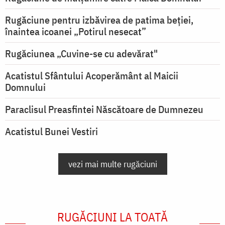
Rugăciune pentru izbăvirea de patima beției,
înaintea icoanei „Potirul nesecat”
Rugăciunea „Cuvine-se cu adevărat"
Acatistul Sfântului Acoperământ al Maicii
Domnului
Paraclisul Preasfintei Născătoare de Dumnezeu
Acatistul Bunei Vestiri
vezi mai multe rugăciuni
RUGĂCIUNI LA TOATĂ