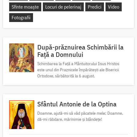
Sfinte moaște
Locuri de pelerinaj
Predici
Video
Fotografii
După-prăznuirea Schimbării la
Față a Domnului
Schimbarea la Față a Mântuitorului Iisus Hristos
este unul din Praznicele împărătești ale Bisericii
Ortodoxe, sărbătorită la 6 august.
Sfântul Antonie de la Optina
Doamne, ajută-mi să văd păcatele mele; Doamne,
dă-mi răbdare, mărinimie şi blândeţe!