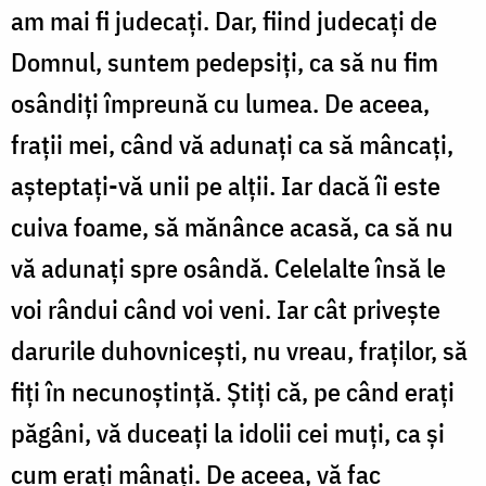
am mai fi judecați. Dar, fiind judecați de
Domnul, suntem pedepsiți, ca să nu fim
osândiți împreună cu lumea. De aceea,
frații mei, când vă adunați ca să mâncați,
așteptați-vă unii pe alții. Iar dacă îi este
cuiva foame, să mănânce acasă, ca să nu
vă adunați spre osândă. Celelalte însă le
voi rândui când voi veni. Iar cât privește
darurile duhovnicești, nu vreau, fraților, să
fiți în necunoștință. Știți că, pe când erați
păgâni, vă duceați la idolii cei muți, ca și
cum erați mânați. De aceea, vă fac