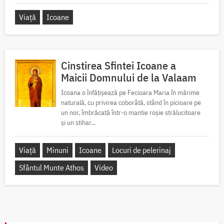
Viață
Icoane
Cinstirea Sfintei Icoane a
Maicii Domnului de la Valaam
Icoana o înfățișează pe Fecioara Maria în mărime
naturală, cu privirea coborâtă, stând în picioare pe
un nor, îmbrăcată într-o mantie roșie strălucitoare
și un stihar...
Viață
Minuni
Icoane
Locuri de pelerinaj
Sfântul Munte Athos
Video