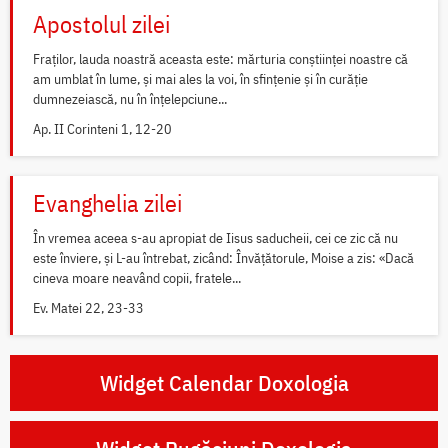
Apostolul zilei
Fraților, lauda noastră aceasta este: mărturia conștiinței noastre că
am umblat în lume, și mai ales la voi, în sfințenie și în curăție
dumnezeiască, nu în înțelepciune...
Ap. II Corinteni 1, 12-20
Evanghelia zilei
În vremea aceea s-au apropiat de Iisus saducheii, cei ce zic că nu
este înviere, și L-au întrebat, zicând: Învățătorule, Moise a zis: «Dacă
cineva moare neavând copii, fratele...
Ev. Matei 22, 23-33
Widget Calendar Doxologia