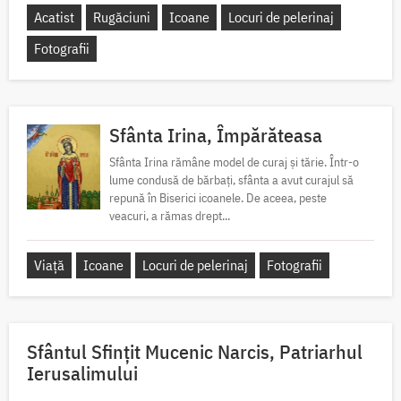
Acatist
Rugăciuni
Icoane
Locuri de pelerinaj
Fotografii
Sfânta Irina, Împărăteasa
Sfânta Irina rămâne model de curaj și tărie. Într-o
lume condusă de bărbați, sfânta a avut curajul să
repună în Biserici icoanele. De aceea, peste
veacuri, a rămas drept...
Viață
Icoane
Locuri de pelerinaj
Fotografii
Sfântul Sfinţit Mucenic Narcis, Patriarhul
Ierusalimului