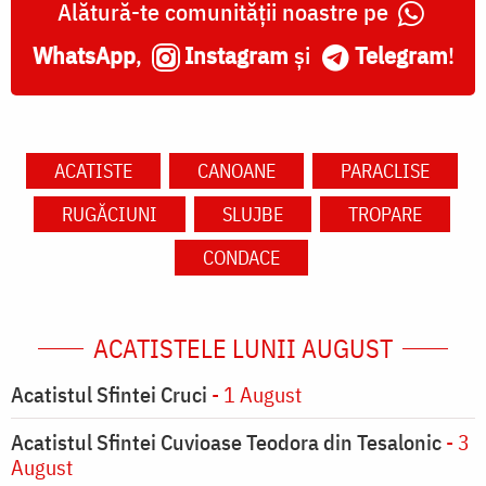
Alătură-te comunității noastre pe
WhatsApp
,
Instagram
și
Telegram
!
ACATISTE
CANOANE
PARACLISE
RUGĂCIUNI
SLUJBE
TROPARE
CONDACE
ACATISTELE LUNII AUGUST
Acatistul Sfintei Cruci
- 1 August
Acatistul Sfintei Cuvioase Teodora din Tesalonic
- 3
August