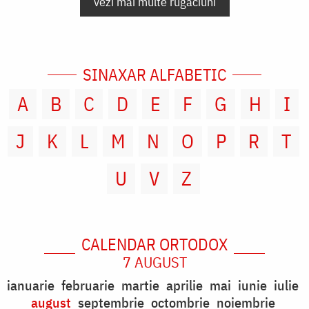
vezi mai multe rugăciuni
SINAXAR ALFABETIC
A
B
C
D
E
F
G
H
I
J
K
L
M
N
O
P
R
T
U
V
Z
CALENDAR ORTODOX
7 AUGUST
ianuarie
februarie
martie
aprilie
mai
iunie
iulie
august
septembrie
octombrie
noiembrie