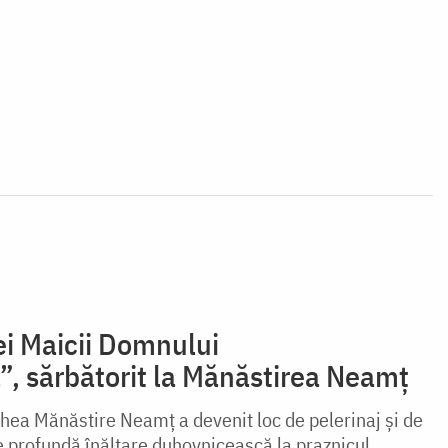
ei Maicii Domnului
, sărbătorit la Mănăstirea Neamț
echea Mănăstire Neamț a devenit loc de pelerinaj și de
de profundă înălțare duhovnicească la praznicul