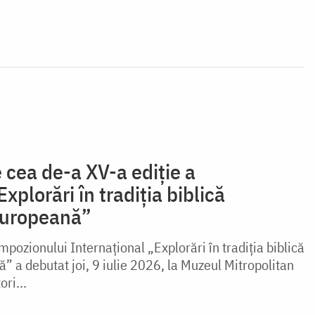
 cea de-a XV-a ediție a
xplorări în tradiția biblică
europeană”
mpozionului Internațional „Explorări în tradiția biblică
 a debutat joi, 9 iulie 2026, la Muzeul Mitropolitan
ori...