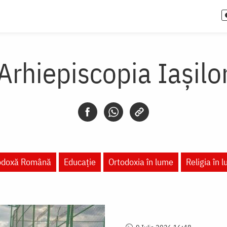
Arhiepiscopia Iaşilo
todoxă Română
Educaţie
Ortodoxia în lume
Religia în 