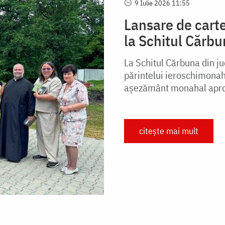
9 Iulie 2026 11:55
Lansare de carte
la Schitul Cărb
La Schitul Cărbuna din j
părintelui ieroschimonah 
așezământ monahal aproa
citește mai mult