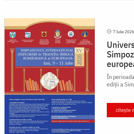
7 Iulie 202
Univers
Simpozi
europe
În perioada
ediții a Sim
citește 