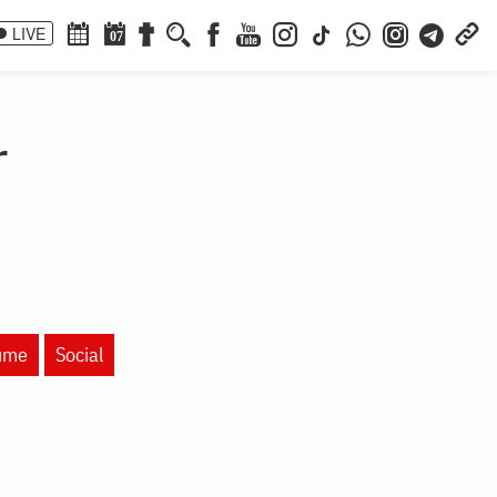
LIVE
07
r
lume
Social