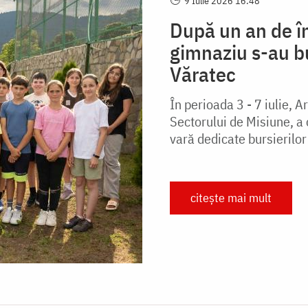
9 Iulie 2026 16:48
După un an de în
gimnaziu s-au b
Văratec
În perioada 3 - 7 iulie, 
Sectorului de Misiune, a 
vară dedicate bursierilor 
citește mai mult