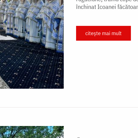
închinat Icoanei făcătoar
citește mai mult