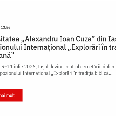
6 13:56
itatea „Alexandru Ioan Cuza” din Iaș
onului Internațional „Explorări în tr
ană”
 9–11 iulie 2026, Iașul devine centrul cercetării biblico
pozionului Internațional „Explorări în tradiția biblică...
mai mult