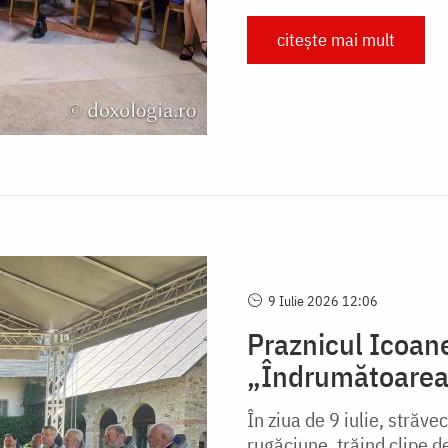
citește mai mult
9 Iulie 2026 12:06
Praznicul Icoan
„Îndrumătoarea”
În ziua de 9 iulie, străv
rugăciune, trăind clipe 