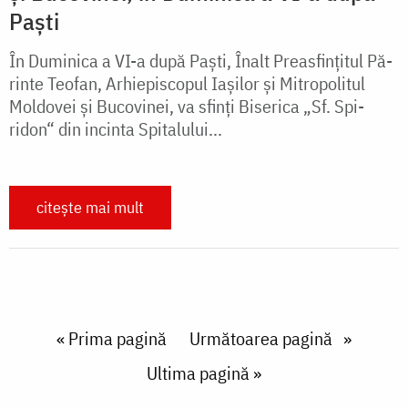
Paști
În Duminica a VI-a după Paști, Înalt Preasfințitul Pă­
rin­te Teofan, Arhiepiscopul Ia­șilor și Mitropolitul
Moldovei și Buco­vinei, va sfinți Biserica „Sf. Spi­
ridon“ din incinta Spi­ta­lului...
citește mai mult
Paginare
First page
« Prima pagină
Next page
Următoarea pagină
Last page
Ultima pagină »