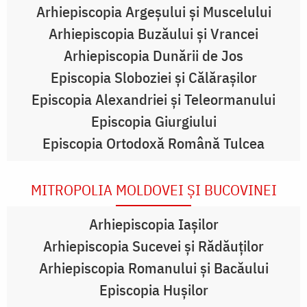
Arhiepiscopia Argeşului şi Muscelului
Arhiepiscopia Buzăului şi Vrancei
Arhiepiscopia Dunării de Jos
Episcopia Sloboziei şi Călăraşilor
Episcopia Alexandriei şi Teleormanului
Episcopia Giurgiului
Episcopia Ortodoxă Română Tulcea
MITROPOLIA MOLDOVEI ŞI BUCOVINEI
Arhiepiscopia Iaşilor
Arhiepiscopia Sucevei şi Rădăuţilor
Arhiepiscopia Romanului şi Bacăului
Episcopia Huşilor