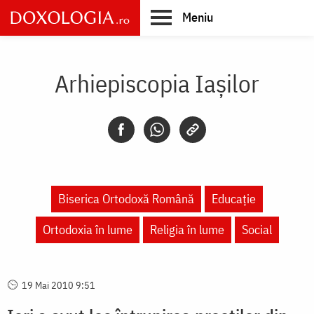
Skip
Meniu
to
main
Main
content
navigation
Arhiepiscopia Iaşilor
Biserica Ortodoxă Română
Educaţie
Ortodoxia în lume
Religia în lume
Social
19 Mai 2010 9:51