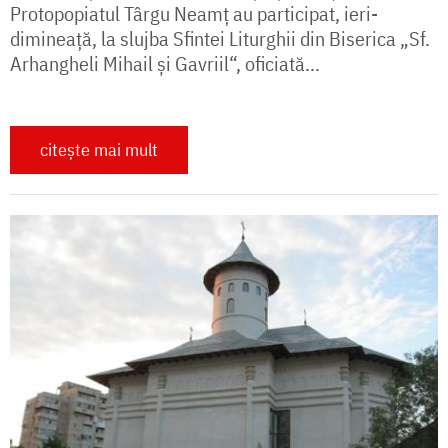
Protopopiatul Târ­gu Neamț au participat, ieri-
dimineață, la slujba Sfintei Li­tur­ghii din Biserica „Sf.
Arhan­gheli Mihail și Gavriil“, oficiată...
citește mai mult