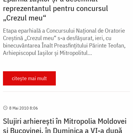
reprezentantul pentru concursul
„Crezul meu“
Etapa eparhială a Concur­su­lui Național de Oratorie
Cre­ș­ti­nă „Crezul meu“ s-a desfășurat, ieri, cu
binecuvântarea Înalt Preasfințitului Părinte Teofan,
Arhiepiscopul Iașilor și Mitropolitul...
citește mai mult
8 Mai 2010 8:06
Slujiri arhierești în Mitropolia Moldovei
și Bucovinei, în Duminica a VI-a după