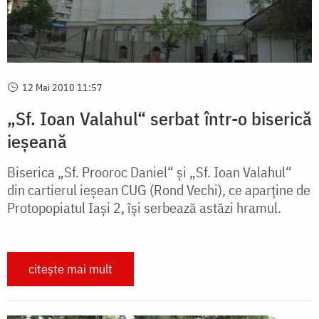
12 Mai 2010 11:57
„Sf. Ioan Valahul“ serbat într-o biserică
ieșeană
Biserica „Sf. Prooroc Da­niel“ și „Sf. Ioan Valahul“
din car­tierul ieșean CUG (Rond Vechi), ce aparține de
Proto­po­piatul Iași 2, își serbează as­tăzi hramul.
citește mai mult