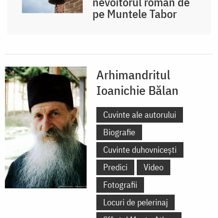
nevoitorul român de
pe Muntele Tabor
Arhimandritul
Ioanichie Bălan
Cuvinte ale autorului
Biografie
Cuvinte duhovnicești
Predici
Video
Fotografii
Locuri de pelerinaj