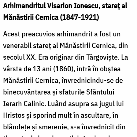
Arhimandritul Visarion Ionescu, stareţ al
Mănăstirii Cernica (1847-1921)
Acest preacuvios arhimandrit a fost un
venerabil stareţ al Mănăstirii Cernica, din
secolul XX. Era originar din Târgovişte. La
vârsta de 13 ani (1860), intră în obştea
Mănăstirii Cernica, învrednicindu-se de
binecuvântarea şi sfaturile Sfântului
Ierarh Calinic. Luând asupra sa jugul lui
Hristos şi sporind mult în ascultare, în
blândeţe şi smerenie, s-a învrednicit din