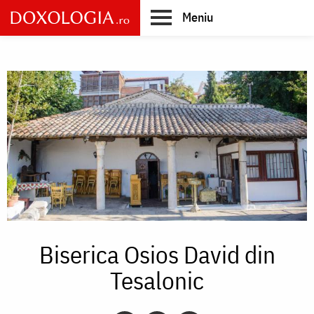
Skip
Meniu
to
main
Main
content
navigation
Biserica Osios David din
Tesalonic