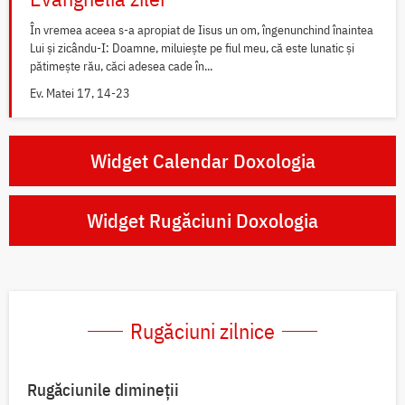
În vremea aceea s-a apropiat de Iisus un om, îngenunchind înaintea
Lui și zicându-I: Doamne, miluiește pe fiul meu, că este lunatic și
pătimește rău, căci adesea cade în...
Ev. Matei 17, 14-23
Widget Calendar Doxologia
Widget Rugăciuni Doxologia
Rugăciuni zilnice
Rugăciunile dimineții