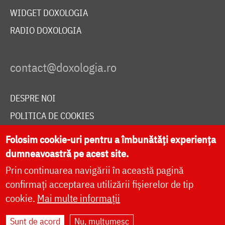
WIDGET DOXOLOGIA
RADIO DOXOLOGIA
DESPRE NOI
POLITICA DE COOKIES
DONEAZĂ ONLINE PENTRU CATEDRALA NAȚIONALĂ
Folosim cookie-uri pentru a îmbunătăți experiența
dumneavoastră pe acest site.
Prin continuarea navigării în această pagină
LIVE
confirmați acceptarea utilizării fișierelor de tip
cookie.
Mai multe informații
Site dezvoltat de
DOXOLOGIA MEDIA
,
Sunt de acord
Nu, mulțumesc