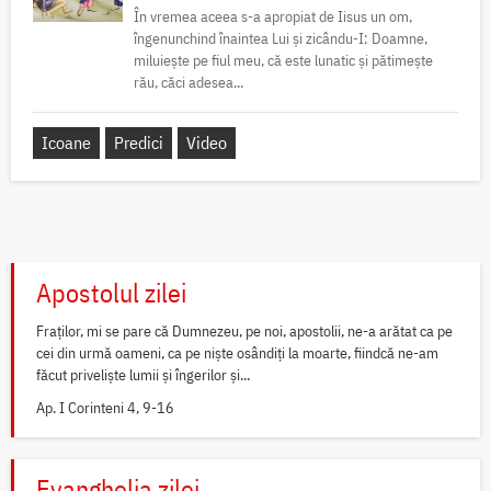
În vremea aceea s-a apropiat de Iisus un om,
îngenunchind înaintea Lui și zicându-I: Doamne,
miluiește pe fiul meu, că este lunatic și pătimește
rău, căci adesea...
Icoane
Predici
Video
Apostolul zilei
Fraților, mi se pare că Dumnezeu, pe noi, apostolii, ne-a arătat ca pe
cei din urmă oameni, ca pe niște osândiți la moarte, fiindcă ne-am
făcut priveliște lumii și îngerilor și...
Ap. I Corinteni 4, 9-16
Evanghelia zilei