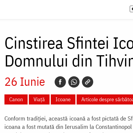
Cinstirea Sfintei Ic
Domnului din Tihvi
26 Iunie
Canon
Viață
Icoane
Articole despre sărbăto
Conform tradiției, această icoană a fost pictată de Sf
icoana a fost mutată din Ierusalim la Constantinopol ș