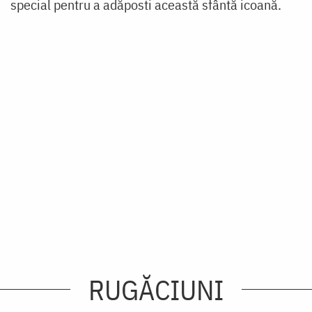
special pentru a adăposti această sfântă icoană.
RUGĂCIUNI