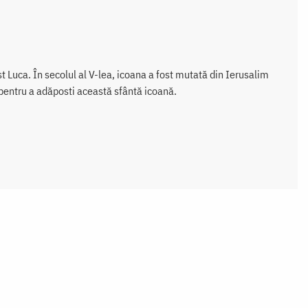
t Luca. În secolul al V-lea, icoana a fost mutată din Ierusalim
l pentru a adăposti această sfântă icoană.