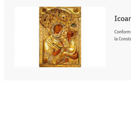
Icoan
Conform t
la Consta