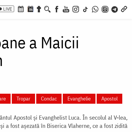
LIVE
06
oane a Maicii
n
are
Tropar
Condac
Evanghelie
Apostol
ântul Apostol și Evanghelist Luca. În secolul al V-lea,
i a fost așezată în Biserica Vlaherne, ce a fost zidită