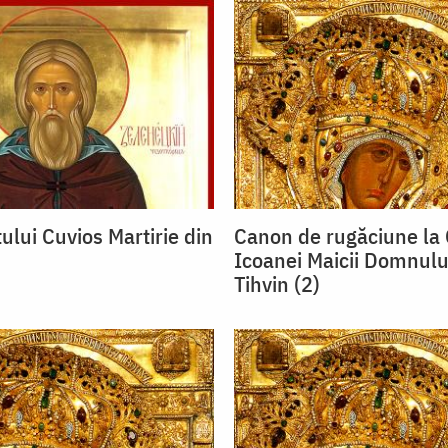
ului Cuvios Martirie din
Canon de rugăciune la 
Icoanei Maicii Domnulu
Tihvin (2)