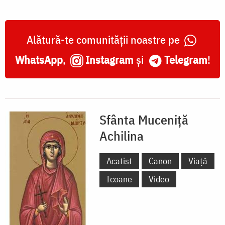
Alătură-te comunității noastre pe
WhatsApp
,
Instagram
și
Telegram
!
Sfânta Muceniță
Achilina
Acatist
Canon
Viață
Icoane
Video