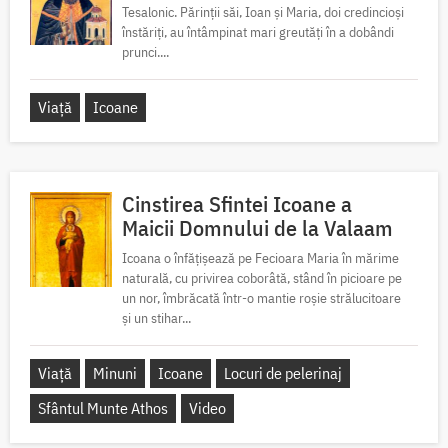
Tesalonic. Părinții săi, Ioan și Maria, doi credincioși
înstăriți, au întâmpinat mari greutăți în a dobândi
prunci....
Viață
Icoane
Cinstirea Sfintei Icoane a
Maicii Domnului de la Valaam
Icoana o înfățișează pe Fecioara Maria în mărime
naturală, cu privirea coborâtă, stând în picioare pe
un nor, îmbrăcată într-o mantie roșie strălucitoare
și un stihar...
Viață
Minuni
Icoane
Locuri de pelerinaj
Sfântul Munte Athos
Video