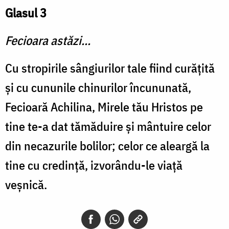
Glasul 3
Fecioara astăzi...
Cu stropirile sângiurilor tale fiind curăţită
şi cu cununile chinurilor încununată,
Fecioară Achilina, Mirele tău Hristos pe
tine te-a dat tămăduire şi mântuire celor
din necazurile bolilor; celor ce aleargă la
tine cu credinţă, izvorându-le viaţă
veşnică.