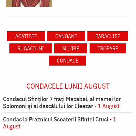
ACATISTE
CANOANE
PARACLISE
RUGĂCIUNI
SLUJBE
TROPARE
CONDACE
CONDACELE LUNII AUGUST
Condacul Sfinţilor 7 fraţi Macabei, al mamei lor
Solomoni şi al dascălului lor Eleazar
- 1 August
Condac la Praznicul Scoaterii Sfintei Cruci
- 1
August