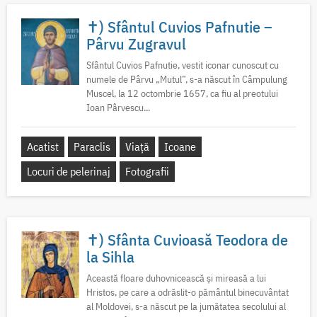
✝) Sfântul Cuvios Pafnutie –
Pârvu Zugravul
Sfântul Cuvios Pafnutie, vestit iconar cunoscut cu
numele de Pârvu „Mutul”, s-a născut în Câmpulung
Muscel, la 12 octombrie 1657, ca fiu al preotului
Ioan Pârvescu...
Acatist
Paraclis
Viață
Icoane
Locuri de pelerinaj
Fotografii
✝) Sfânta Cuvioasă Teodora de
la Sihla
Această floare duhovnicească și mireasă a lui
Hristos, pe care a odrăslit-o pământul binecuvântat
al Moldovei, s-a născut pe la jumătatea secolului al