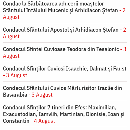
Condac la Sărbătoarea aducerii moaştelor
Sfântului întâiului Mucenic şi Arhidiacon Ştefan
- 2
August
Condacul Sfântului Apostol și Arhidiacon Ștefan
- 2
August
Condacul Sfintei Cuvioase Teodora din Tesalonic
- 3
August
Condacul Sfinţilor Cuvioşi Isaachie, Dalmat şi Faust
- 3 August
Condacul Sfântului Cuvios Mărturisitor Iraclie din
Basarabia
- 3 August
Condacul Sfinţilor 7 tineri din Efes: Maximilian,
Exacustodian, Iamvlih, Martinian, Dionisie, Ioan şi
Constantin
- 4 August