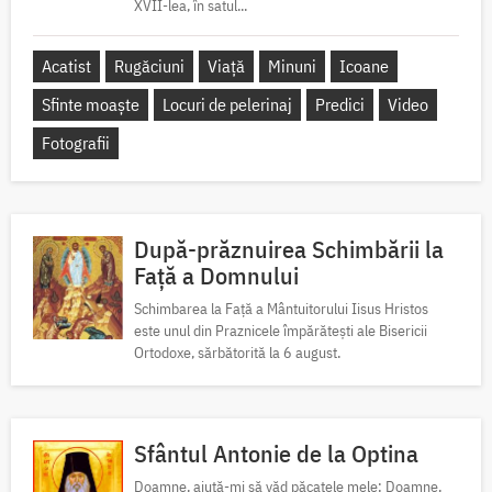
XVII-lea, în satul...
Acatist
Rugăciuni
Viață
Minuni
Icoane
Sfinte moaște
Locuri de pelerinaj
Predici
Video
Fotografii
După-prăznuirea Schimbării la
Față a Domnului
Schimbarea la Față a Mântuitorului Iisus Hristos
este unul din Praznicele împărătești ale Bisericii
Ortodoxe, sărbătorită la 6 august.
Sfântul Antonie de la Optina
Doamne, ajută-mi să văd păcatele mele; Doamne,