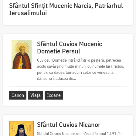
Sfântul Sfinţit Mucenic Narcis, Patriarhul
Ierusalimului
Sfântul Cuvios Mucenic
Dometie Persul
Cuviosul Dometie intrând într-o peșteră, petrecea
acolo săvârșind multe minuni cu numele lui Hristos,
pentru că dădea tămăduiri celor ce veneau la
dânsul și îi aducea de...
Canon
Viață
Icoane
Sfântul Cuvios Nicanor
Sfântul Cuvios Nicanor s-a născut în anul 1491, în