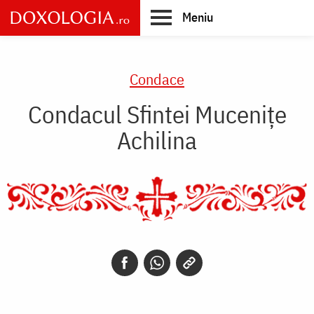
Skip
Meniu
to
main
Main
content
navigation
Condace
Condacul Sfintei Muceniţe
Achilina