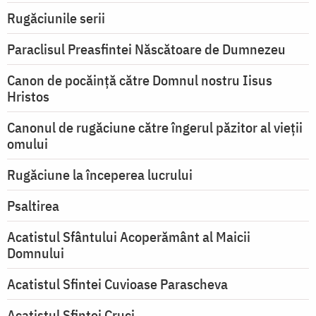
Rugăciunile serii
Paraclisul Preasfintei Născătoare de Dumnezeu
Canon de pocăință către Domnul nostru Iisus
Hristos
Canonul de rugăciune către îngerul păzitor al vieții
omului
Rugăciune la începerea lucrului
Psaltirea
Acatistul Sfântului Acoperământ al Maicii
Domnului
Acatistul Sfintei Cuvioase Parascheva
Acatistul Sfintei Cruci