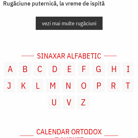
Rugăciune puternică, la vreme de ispită
vezi mai multe rugăciuni
SINAXAR ALFABETIC
A
B
C
D
E
F
G
H
I
J
K
L
M
N
O
P
R
T
U
V
Z
CALENDAR ORTODOX