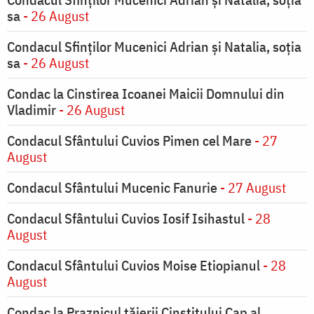
sa
- 26 August
Condacul Sfinţilor Mucenici Adrian şi Natalia, soţia
sa
- 26 August
Condac la Cinstirea Icoanei Maicii Domnului din
Vladimir
- 26 August
Condacul Sfântului Cuvios Pimen cel Mare
- 27
August
Condacul Sfântului Mucenic Fanurie
- 27 August
Condacul Sfântului Cuvios Iosif Isihastul
- 28
August
Condacul Sfântului Cuvios Moise Etiopianul
- 28
August
Condac la Praznicul tăierii Cinstitului Cap al