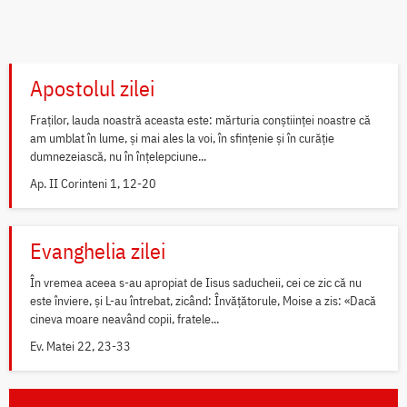
Apostolul zilei
Fraților, lauda noastră aceasta este: mărturia conștiinței noastre că
am umblat în lume, și mai ales la voi, în sfințenie și în curăție
dumnezeiască, nu în înțelepciune...
Ap. II Corinteni 1, 12-20
Evanghelia zilei
În vremea aceea s-au apropiat de Iisus saducheii, cei ce zic că nu
este înviere, și L-au întrebat, zicând: Învățătorule, Moise a zis: «Dacă
cineva moare neavând copii, fratele...
Ev. Matei 22, 23-33