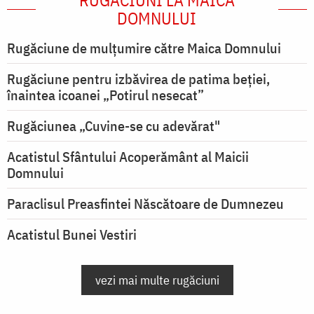
RUGĂCIUNI LA MAICA
DOMNULUI
Rugăciune de mulţumire către Maica Domnului
Rugăciune pentru izbăvirea de patima beției,
înaintea icoanei „Potirul nesecat”
Rugăciunea „Cuvine-se cu adevărat"
Acatistul Sfântului Acoperământ al Maicii
Domnului
Paraclisul Preasfintei Născătoare de Dumnezeu
Acatistul Bunei Vestiri
vezi mai multe rugăciuni