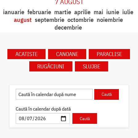
7 AUGUST
ianuarie
februarie
martie
aprilie
mai
iunie
iulie
august
septembrie
octombrie
noiembrie
decembrie
ACATISTE
CANOANE
PARACLISE
RUGĂCIUNI
SLUJBE
Caută în calendar după dată