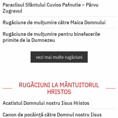
Paraclisul Sfântului Cuvios Pafnutie – Pârvu
Zugravul
Rugăciune de mulţumire către Maica Domnului
Rugăciune de mulțumire pentru binefacerile
primite de la Dumnezeu
vezi mai multe rugăciuni
RUGĂCIUNI LA MÂNTUITORUL
HRISTOS
Acatistul Domnului nostru Iisus Hristos
Canon de pocăință către Domnul nostru Iisus