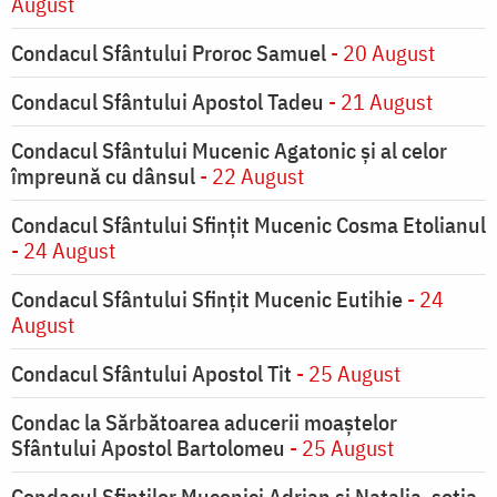
August
Condacul Sfântului Proroc Samuel
- 20 August
Condacul Sfântului Apostol Tadeu
- 21 August
Condacul Sfântului Mucenic Agatonic şi al celor
împreună cu dânsul
- 22 August
Condacul Sfântului Sfinţit Mucenic Cosma Etolianul
- 24 August
Condacul Sfântului Sfinţit Mucenic Eutihie
- 24
August
Condacul Sfântului Apostol Tit
- 25 August
Condac la Sărbătoarea aducerii moaştelor
Sfântului Apostol Bartolomeu
- 25 August
Condacul Sfinţilor Mucenici Adrian şi Natalia, soţia