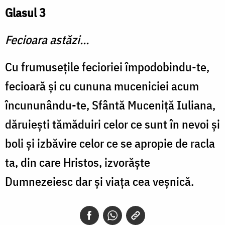
Glasul 3
Fecioara astăzi...
Cu frumuseţile fecioriei împodobindu-te,
fecioară şi cu cununa muceniciei acum
încununându-te, Sfântă Muceniţă Iuliana,
dăruieşti tămăduiri celor ce sunt în nevoi şi
boli şi izbăvire celor ce se apropie de racla
ta, din care Hristos, izvorăşte
Dumnezeiesc dar şi viaţa cea veşnică.