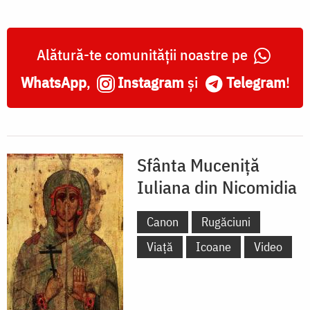
Alătură-te comunității noastre pe
WhatsApp
,
Instagram
și
Telegram
!
Sfânta Muceniță
Iuliana din Nicomidia
Canon
Rugăciuni
Viață
Icoane
Video