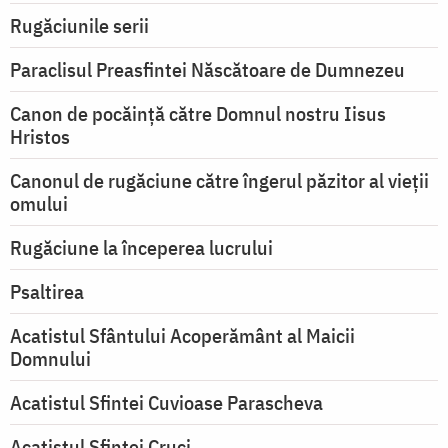
Rugăciunile serii
Paraclisul Preasfintei Născătoare de Dumnezeu
Canon de pocăință către Domnul nostru Iisus
Hristos
Canonul de rugăciune către îngerul păzitor al vieții
omului
Rugăciune la începerea lucrului
Psaltirea
Acatistul Sfântului Acoperământ al Maicii
Domnului
Acatistul Sfintei Cuvioase Parascheva
Acatistul Sfintei Cruci