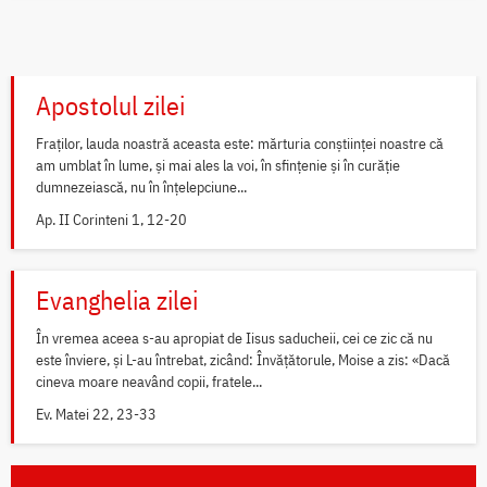
Apostolul zilei
Fraților, lauda noastră aceasta este: mărturia conștiinței noastre că
am umblat în lume, și mai ales la voi, în sfințenie și în curăție
dumnezeiască, nu în înțelepciune...
Ap. II Corinteni 1, 12-20
Evanghelia zilei
În vremea aceea s-au apropiat de Iisus saducheii, cei ce zic că nu
este înviere, și L-au întrebat, zicând: Învățătorule, Moise a zis: «Dacă
cineva moare neavând copii, fratele...
Ev. Matei 22, 23-33