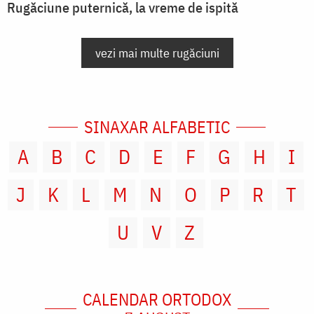
Rugăciune puternică, la vreme de ispită
vezi mai multe rugăciuni
SINAXAR ALFABETIC
A
B
C
D
E
F
G
H
I
J
K
L
M
N
O
P
R
T
U
V
Z
CALENDAR ORTODOX