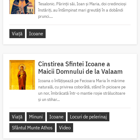
Tesalonic. Părinții săi, Ioan și Maria, doi credincioși
înstăriți, au întâmpinat mari greutăți în a dobândi
prunci....
Viață
Icoane
Cinstirea Sfintei Icoane a
Maicii Domnului de la Valaam
Icoana o înfățișează pe Fecioara Maria în mărime
naturală, cu privirea coborâtă, stând în picioare pe
un nor, îmbrăcată într-o mantie roșie strălucitoare
și un stihar...
Viață
Minuni
Icoane
Locuri de pelerinaj
Sfântul Munte Athos
Video