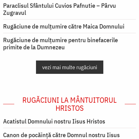
Paraclisul Sfântului Cuvios Pafnutie – Pârvu
Zugravul
Rugăciune de mulţumire către Maica Domnului
Rugăciune de mulțumire pentru binefacerile
primite de la Dumnezeu
vezi mai multe rugăciuni
RUGĂCIUNI LA MÂNTUITORUL
HRISTOS
Acatistul Domnului nostru Iisus Hristos
Canon de pocăință către Domnul nostru Iisus