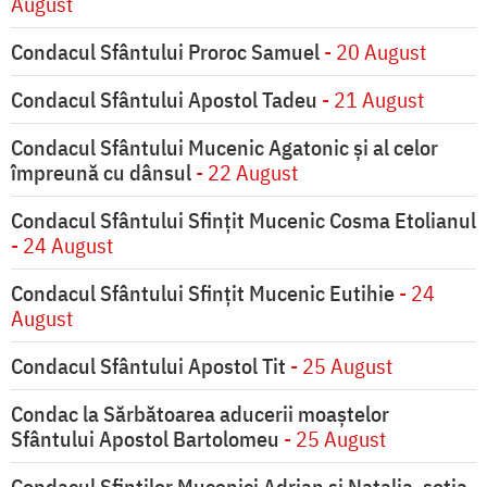
August
Condacul Sfântului Proroc Samuel
- 20 August
Condacul Sfântului Apostol Tadeu
- 21 August
Condacul Sfântului Mucenic Agatonic şi al celor
împreună cu dânsul
- 22 August
Condacul Sfântului Sfinţit Mucenic Cosma Etolianul
- 24 August
Condacul Sfântului Sfinţit Mucenic Eutihie
- 24
August
Condacul Sfântului Apostol Tit
- 25 August
Condac la Sărbătoarea aducerii moaştelor
Sfântului Apostol Bartolomeu
- 25 August
Condacul Sfinţilor Mucenici Adrian şi Natalia, soţia