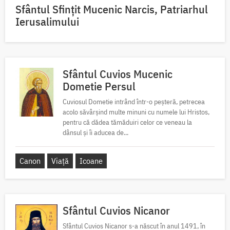
Sfântul Sfinţit Mucenic Narcis, Patriarhul
Ierusalimului
Sfântul Cuvios Mucenic
Dometie Persul
Cuviosul Dometie intrând într-o peșteră, petrecea
acolo săvârșind multe minuni cu numele lui Hristos,
pentru că dădea tămăduiri celor ce veneau la
dânsul și îi aducea de...
Canon
Viață
Icoane
Sfântul Cuvios Nicanor
Sfântul Cuvios Nicanor s-a născut în anul 1491, în