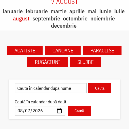
7 AUGUST
ianuarie
februarie
martie
aprilie
mai
iunie
iulie
august
septembrie
octombrie
noiembrie
decembrie
ACATISTE
CANOANE
PARACLISE
RUGĂCIUNI
SLUJBE
Caută în calendar după dată