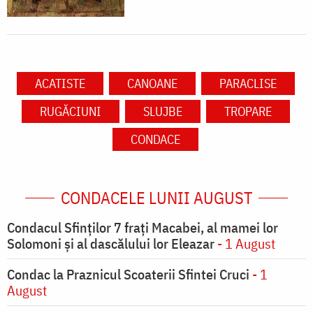
ACATISTE
CANOANE
PARACLISE
RUGĂCIUNI
SLUJBE
TROPARE
CONDACE
CONDACELE LUNII AUGUST
Condacul Sfinţilor 7 fraţi Macabei, al mamei lor
Solomoni şi al dascălului lor Eleazar
- 1 August
Condac la Praznicul Scoaterii Sfintei Cruci
- 1
August