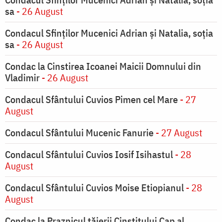
sa
- 26 August
Condacul Sfinţilor Mucenici Adrian şi Natalia, soţia
sa
- 26 August
Condac la Cinstirea Icoanei Maicii Domnului din
Vladimir
- 26 August
Condacul Sfântului Cuvios Pimen cel Mare
- 27
August
Condacul Sfântului Mucenic Fanurie
- 27 August
Condacul Sfântului Cuvios Iosif Isihastul
- 28
August
Condacul Sfântului Cuvios Moise Etiopianul
- 28
August
Condac la Praznicul tăierii Cinstitului Cap al