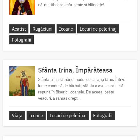
dă-mi răbdare, mărinimie şi blândeţe!
Acatist
Rugăciuni
Icoane
Locuri de pelerinaj
Fotografii
Sfânta Irina, Împărăteasa
Sfânta Irina rămâne model de curaj și tărie. Într-o
lume condusă de bărbați, sfânta a avut curajul să
repună în Biserici icoanele. De aceea, peste
veacuri, a rămas drept...
Viață
Icoane
Locuri de pelerinaj
Fotografii