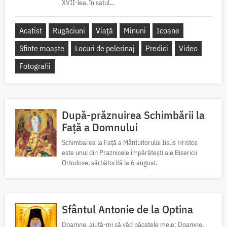
XVII-lea, în satul...
Acatist
Rugăciuni
Viață
Minuni
Icoane
Sfinte moaște
Locuri de pelerinaj
Predici
Video
Fotografii
După-prăznuirea Schimbării la
Față a Domnului
Schimbarea la Față a Mântuitorului Iisus Hristos
este unul din Praznicele împărătești ale Bisericii
Ortodoxe, sărbătorită la 6 august.
Sfântul Antonie de la Optina
Doamne, ajută-mi să văd păcatele mele; Doamne,