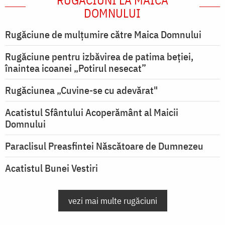
RUGĂCIUNI LA MAICA
DOMNULUI
Rugăciune de mulţumire către Maica Domnului
Rugăciune pentru izbăvirea de patima beției,
înaintea icoanei „Potirul nesecat”
Rugăciunea „Cuvine-se cu adevărat"
Acatistul Sfântului Acoperământ al Maicii
Domnului
Paraclisul Preasfintei Născătoare de Dumnezeu
Acatistul Bunei Vestiri
vezi mai multe rugăciuni