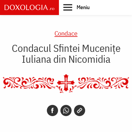
Skip
Meniu
to
main
Main
content
navigation
Condace
Condacul Sfintei Muceniţe
Iuliana din Nicomidia