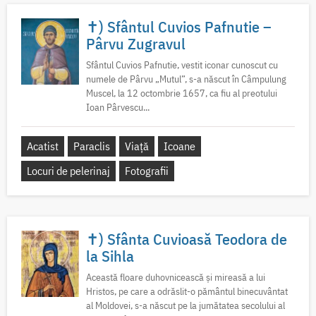
✝) Sfântul Cuvios Pafnutie –
Pârvu Zugravul
Sfântul Cuvios Pafnutie, vestit iconar cunoscut cu
numele de Pârvu „Mutul”, s-a născut în Câmpulung
Muscel, la 12 octombrie 1657, ca fiu al preotului
Ioan Pârvescu...
Acatist
Paraclis
Viață
Icoane
Locuri de pelerinaj
Fotografii
✝) Sfânta Cuvioasă Teodora de
la Sihla
Această floare duhovnicească și mireasă a lui
Hristos, pe care a odrăslit-o pământul binecuvântat
al Moldovei, s-a născut pe la jumătatea secolului al