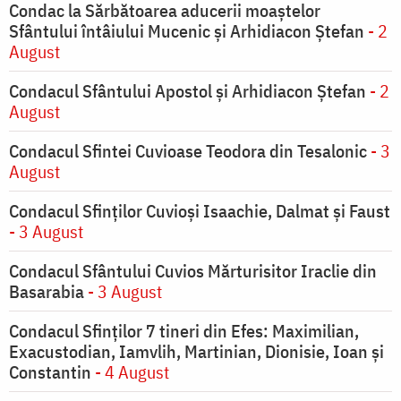
Condac la Sărbătoarea aducerii moaştelor
Sfântului întâiului Mucenic şi Arhidiacon Ştefan
- 2
August
Condacul Sfântului Apostol și Arhidiacon Ștefan
- 2
August
Condacul Sfintei Cuvioase Teodora din Tesalonic
- 3
August
Condacul Sfinţilor Cuvioşi Isaachie, Dalmat şi Faust
- 3 August
Condacul Sfântului Cuvios Mărturisitor Iraclie din
Basarabia
- 3 August
Condacul Sfinţilor 7 tineri din Efes: Maximilian,
Exacustodian, Iamvlih, Martinian, Dionisie, Ioan şi
Constantin
- 4 August