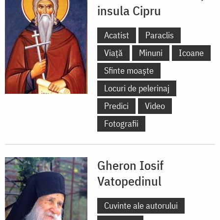
insula Cipru
Acatist
Paraclis
Viață
Minuni
Icoane
Sfinte moaște
Locuri de pelerinaj
Predici
Video
Fotografii
Gheron Iosif
Vatopedinul
Cuvinte ale autorului