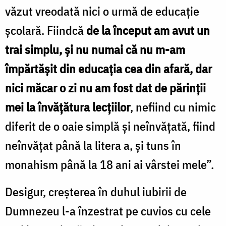
văzut vreodată nici o urmă de educație
școlară. Fiindcă
de la început am avut un
trai simplu, și nu numai că nu m-am
împărtășit din educația cea din afară, dar
nici măcar o zi nu am fost dat de părinții
mei la învățătura lecțiilor
, nefiind cu nimic
diferit de o oaie simplă și neînvățată, fiind
neînvățat până la litera a, și tuns în
monahism până la 18 ani ai vârstei mele”.
Desigur, creșterea în duhul iubirii de
Dumnezeu l-a înzestrat pe cuvios cu cele