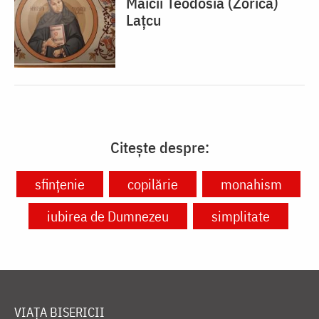
Maicii Teodosia (Zorica)
Lațcu
Citește despre:
sfințenie
copilărie
monahism
iubirea de Dumnezeu
simplitate
VIAȚA BISERICII