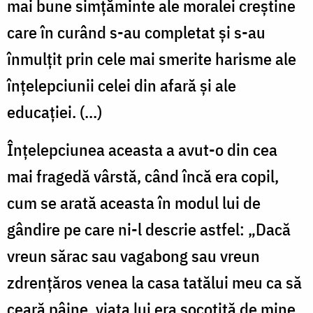
mai bune simțăminte ale moralei creștine
care în curând s-au completat și s-au
înmulțit prin cele mai smerite harisme ale
înțelepciunii celei din afară și ale
educației. (...)
Înțelepciunea aceasta a avut-o din cea
mai fragedă vârstă, când încă era copil,
cum se arată aceasta în modul lui de
gândire pe care ni-l descrie astfel: „Dacă
vreun sărac sau vagabong sau vreun
zdrențăros venea la casa tatălui meu ca să
ceară pâine, viața lui era socotită de mine