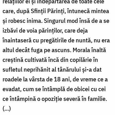
relațiilor ei și îndepărtarea de toate cele
care, după Sfinții Părinți, întunecă mintea
și robesc inima. Singurul mod însă de a se
izbăvi de voia părinților, care deja
înaintaseră cu pregătirile de nuntă, nu era
altul decât fuga pe ascuns. Morala înaltă
creștină cultivată încă din copilărie în
sufletul neprihănit al tânărului și-a dat
roadele la vârsta de 18 ani, de vreme ce a
evadat, cum se întâmplă de obicei cu cei
ce întâmpină o opoziție severă în familie.
(...)