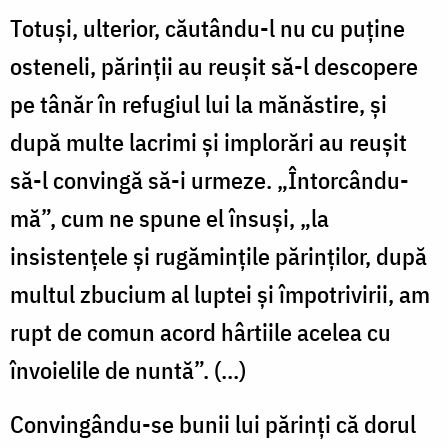
Totuși, ulterior, căutându-l nu cu puține
osteneli, părinții au reușit să-l descopere
pe tânăr în refugiul lui la mănăstire, și
după multe lacrimi și implorări au reușit
să-l convingă să-i urmeze. „Întorcându-
mă”, cum ne spune el însuși, „la
insistențele și rugămințile părinților, după
multul zbucium al luptei și împotrivirii, am
rupt de comun acord hârtiile acelea cu
învoielile de nuntă”. (...)
Convingându-se bunii lui părinți că dorul