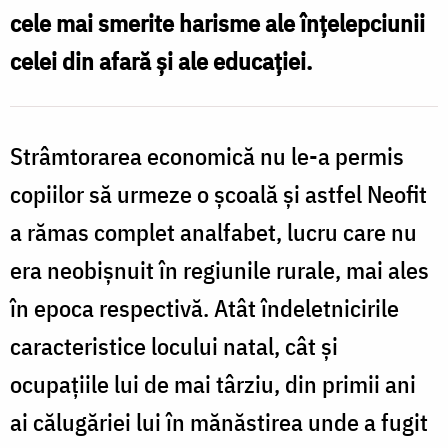
ajuns
cele mai smerite harisme ale înțelepciunii
să
celei din afară și ale educației.
se
călugărească
Strâmtorarea economică nu le-a permis
copiilor să urmeze o școală și astfel Neofit
a rămas complet analfabet, lucru care nu
era neobișnuit în regiunile rurale, mai ales
în epoca respectivă. Atât îndeletnicirile
caracteristice locului natal, cât și
ocupațiile lui de mai târziu, din primii ani
ai călugăriei lui în mănăstirea unde a fugit