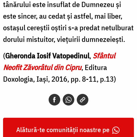
tânărului este insuflat de Dumnezeu și
este sincer, au cedat și astfel, mai liber,
ostașul cereștii oștiri s-a predat netulburat
dorului mistuitor, viețuirii dumnezeiești.
(
Gheronda Iosif Vatopedinul
,
Sfântul
Neofit Zăvorâtul din Cipru
, Editura
Doxologia, Iași, 2016, pp. 8-11, p.13)
Alătură-te comunității noastre pe