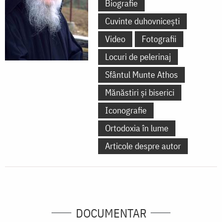
Biografie
Cuvinte duhovnicești
Video
Fotografii
Locuri de pelerinaj
Sfântul Munte Athos
Mănăstiri și biserici
Iconografie
Ortodoxia în lume
Articole despre autor
DOCUMENTAR