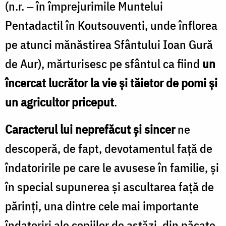
(n.r. ‒ în împrejurimile Muntelui
Pentadactil în Koutsouventi, unde înflorea
pe atunci mănăstirea Sfântului Ioan Gură
de Aur), mărturisesc pe sfântul ca fiind
un
încercat lucrător la vie și tăietor de pomi și
un agricultor priceput
.
Caracterul lui neprefăcut și sincer
ne
descoperă, de fapt, devotamentul față de
îndatoririle pe care le avusese în familie, și
în special supunerea și ascultarea față de
părinți, una dintre cele mai importante
îndatoriri ale copiilor de astăzi, din păcate,