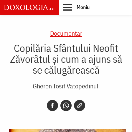
Skip
Meniu
to
main
Main
content
navigation
Documentar
Copilăria Sfântului Neofit
Zăvorâtul și cum a ajuns să
se călugărească
Gheron Iosif Vatopedinul