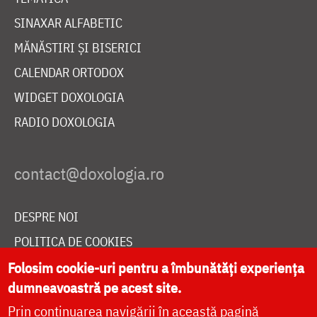
SINAXAR ALFABETIC
MĂNĂSTIRI ȘI BISERICI
CALENDAR ORTODOX
WIDGET DOXOLOGIA
RADIO DOXOLOGIA
DESPRE NOI
POLITICA DE COOKIES
DONEAZĂ ONLINE PENTRU CATEDRALA NAȚIONALĂ
Folosim cookie-uri pentru a îmbunătăți experiența
dumneavoastră pe acest site.
Prin continuarea navigării în această pagină