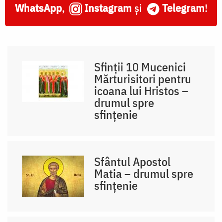
WhatsApp
,
Instagram
și
Telegram
!
Sfinții 10 Mucenici
Mărturisitori pentru
icoana lui Hristos –
drumul spre
sfințenie
Sfântul Apostol
Matia – drumul spre
sfințenie