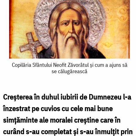
Copilăria
Copilăria Sfântului Neofit Zăvorâtul și cum a ajuns să
se călugărească
Sfântului
Neofit
Zăvorâtul
Creșterea în duhul iubirii de Dumnezeu l-a
și
înzestrat pe cuvios cu cele mai bune
cum
simțăminte ale moralei creștine care în
a
curând s-au completat și s-au înmulțit prin