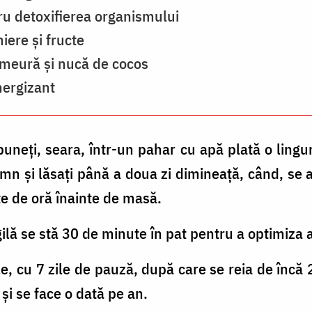
tru detoxifierea organismului
iere și fructe
zmeură și nucă de cocos
nergizant
puneți, seara, într-un pahar cu apă plată o lingu
mn și lăsați până a doua zi dimineață, când, se 
e de oră înainte de masă.
lă se stă 30 de minute în pat pentru a optimiza 
le, cu 7 zile de pauză, după care se reia de încă
și se face o dată pe an.