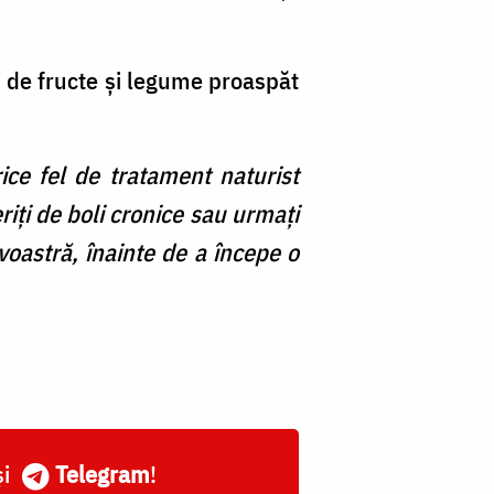
i de fructe și legume proaspăt
ice fel de tratament naturist
riți de boli cronice sau urmați
astră, înainte de a începe o
și
Telegram
!