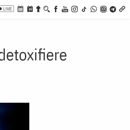
LIVE
09
detoxifiere