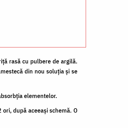
riță rasă cu pulbere de argilă.
amestecă din nou soluția și se
absorbția elementelor.
 2 ori, după aceeași schemă. O