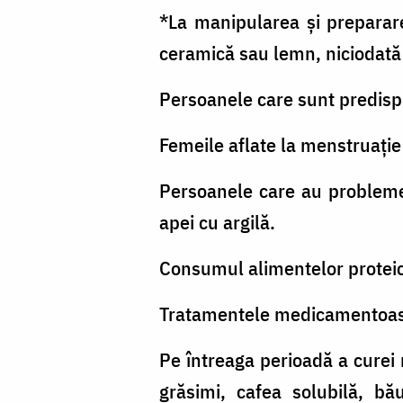
*La manipularea și prepararea
ceramică sau lemn, niciodată
Persoanele care sunt predispu
Femeile aflate la menstruație
Persoanele care au probleme
apei cu argilă.
Consumul alimentelor proteice 
Tratamentele medicamentoase 
Pe întreaga perioadă a curei 
grăsimi, cafea solubilă, bău