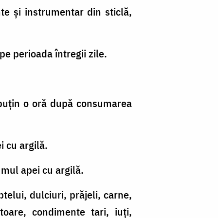
te și instrumentar din sticlă,
e perioada întregii zile.
 puțin o oră după consumarea
 cu argilă.
mul apei cu argilă.
lui, dulciuri, prăjeli, carne,
toare, condimente tari, iuți,