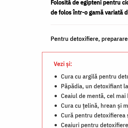
albastră
Folosită de egipteni pentru cic
pentru
de folos într-o gamă variată d
detoxifiere
Pentru detoxifiere, preparar
Vezi și:
Cura cu argilă pentru det
Păpădia, un detoxifiant 
Ceaiul de mentă, cel mai 
Cura cu țelină, hrean și m
Cură pentru detoxifierea ș
Ceaiuri pentru detoxifier