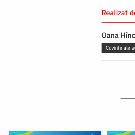
Realizat d
Oana Hîn
Cuvinte ale a