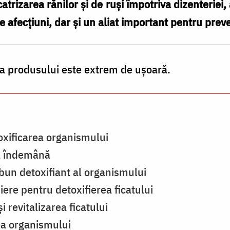
atrizarea rănilor și de ruși împotriva dizenteriei, 
e afecțiuni, dar și un aliat important pentru preve
ea produsului este extrem de ușoară.
oxificarea organismului
la îndemână
bun detoxifiant al organismului
iere pentru detoxifierea ficatului
i revitalizarea ficatului
ea organismului