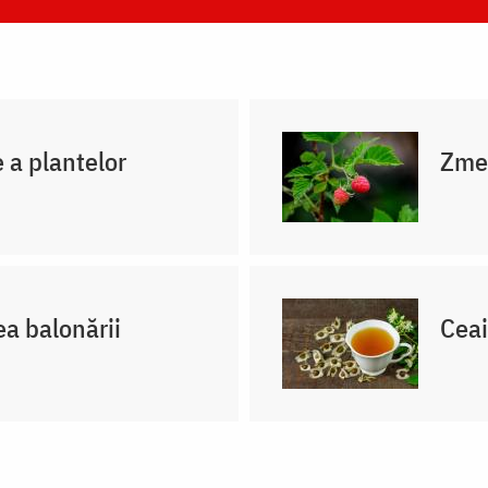
e a plantelor
Zmeu
a balonării
Ceai