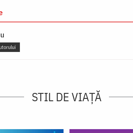
e
cu
utorului
STIL DE VIAŢĂ