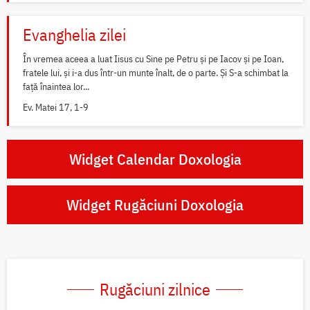
Evanghelia zilei
În vremea aceea a luat Iisus cu Sine pe Petru și pe Iacov și pe Ioan,
fratele lui, și i-a dus într-un munte înalt, de o parte. Și S-a schimbat la
față înaintea lor...
Ev. Matei 17, 1-9
Widget Calendar Doxologia
Widget Rugăciuni Doxologia
Rugăciuni zilnice