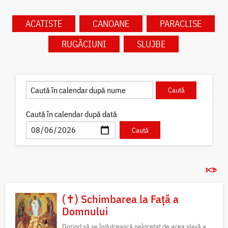
ACATISTE
CANOANE
PARACLISE
RUGĂCIUNI
SLUJBE
Caută în calendar după dată
(✝) Schimbarea la Față a
Domnului
Dorind să se îndulcească neîncetat de acea slavă a