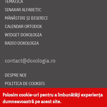
TEMATICĂ
SINAXAR ALFABETIC
MĂNĂSTIRI ȘI BISERICI
CALENDAR ORTODOX
WIDGET DOXOLOGIA
RADIO DOXOLOGIA
DESPRE NOI
POLITICA DE COOKIES
DONEAZĂ ONLINE PENTRU CATEDRALA NAȚIONALĂ
Folosim cookie-uri pentru a îmbunătăți experiența
dumneavoastră pe acest site.