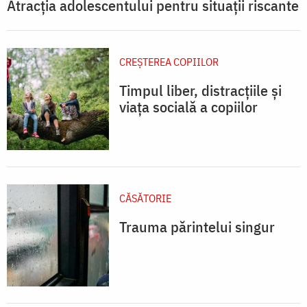
Atracția adolescentului pentru situații riscante
CREŞTEREA COPIILOR
Timpul liber, distracțiile și
viața socială a copiilor
CĂSĂTORIE
Trauma părintelui singur