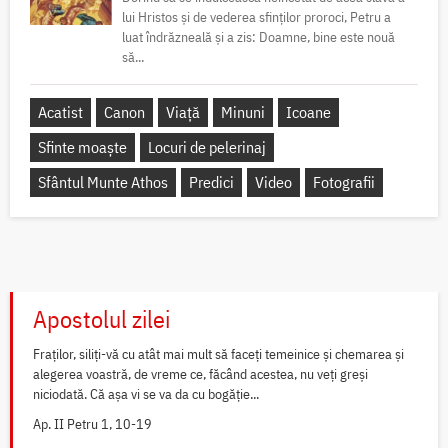
lui Hristos și de vederea sfinților proroci, Petru a
luat îndrăzneală și a zis: Doamne, bine este nouă
să...
Acatist
Canon
Viață
Minuni
Icoane
Sfinte moaște
Locuri de pelerinaj
Sfântul Munte Athos
Predici
Video
Fotografii
Apostolul zilei
Fraților, siliți-vă cu atât mai mult să faceți temeinice și chemarea și
alegerea voastră, de vreme ce, făcând acestea, nu veți greși
niciodată. Că așa vi se va da cu bogăție...
Ap. II Petru 1, 10-19