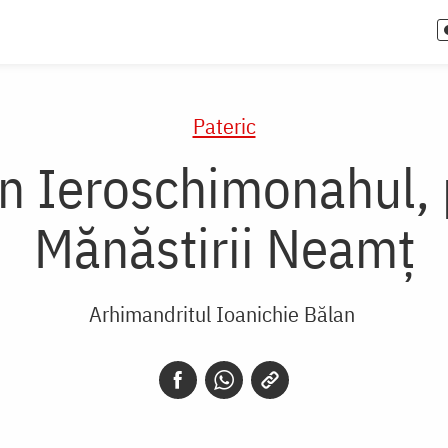
Pateric
n Ieroschimonahul, 
Mănăstirii Neamț
Arhimandritul Ioanichie Bălan