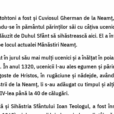
utohtoni a fost şi Cuviosul Gherman de la Neamţ, 
du-se în pământul părinţilor săi cu câţiva ucenic
lăuzit de Duhul Sfânt să sihăstrească aici. El a î
 pe locul actualei Mănăstiri Neamţ.
n jurul său mai mulţi ucenici şi a înălţat în poi
. În anul 1320, ucenicii l-au ales egumen şi păr
ste de Hristos, în rugăciune şi nădejde, având 
rii de la Neamţ, li s-au adăugat cu timpul şi alţ
IV-lea până la 40 de călugări.
 şi Sihăstria Sfântului Ioan Teologul, a fost î