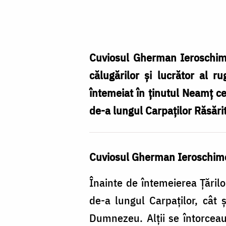
Mănăstirea
Neamț
/
Foto:
Cuviosul Gherman Ieroschimo
Pr.
călugărilor şi lucrător al r
Silviu
întemeiat în ţinutul Neamţ ce
Cluci
de-a lungul Carpaţilor Răsărit
Cuviosul Gherman Ieroschim
Înainte de întemeierea Ţărilo
de-a lungul Carpaţilor, cât 
Dumnezeu. Alţii se întorceau 