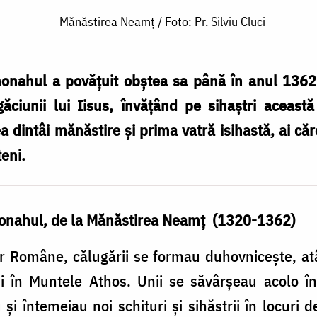
Mănăstirea Neamț / Foto: Pr. Silviu Cluci
nahul a povăţuit obştea sa până în anul 1362,
ugăciunii lui Iisus, învăţând pe sihaştri aceas
a dintâi mănăstire şi prima vatră isihastă, ai căr
eni.
onahul, de la Mănăstirea Neamţ (1320-1362)
r Române, călugării se formau duhovniceşte, atât
şi în Muntele Athos. Unii se săvârşeau acolo în
şi întemeiau noi schituri şi sihăstrii în locuri d