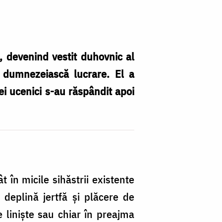
 devenind vestit duhovnic al
tă dumnezeiască lucrare. El a
ei ucenici s-au răspândit apoi
 în micile sihăstrii existente
 deplină jertfă şi plăcere de
e linişte sau chiar în preajma