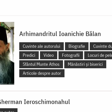
Arhimandritul Ioanichie Bălan
Cuvinte ale autorului
Biografie
Cuvinte d
Predici
Video
Fotografii
Locuri de pel
Sfântul Munte Athos
Mănăstiri și biserici
Articole despre autor
Gherman Ieroschimonahul