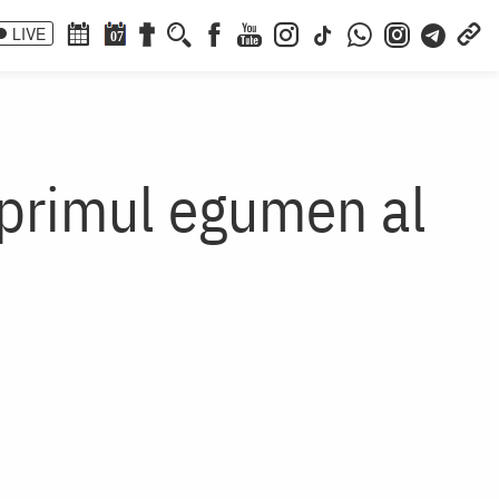
LIVE
07
primul egumen al