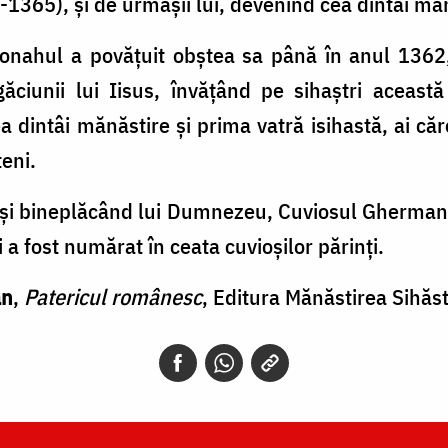
1365), şi de urmaşii lui, devenind cea dintâi mă
nahul a povăţuit obştea sa până în anul 1362,
ugăciunii lui Iisus, învăţând pe sihaştri aceas
a dintâi mănăstire şi prima vatră isihastă, ai căr
eni.
şi bineplăcând lui Dumnezeu, Cuviosul Gherman, c
 a fost numărat în ceata cuvioşilor părinţi.
an
,
Patericul românesc
, Editura Mănăstirea Sihăst