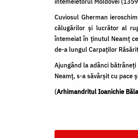
întemeietorul Moldovei (1359-
Cuviosul Gherman ieroschimo
călugărilor şi lucrător al r
întemeiat în ţinutul Neamţ ce
de-a lungul Carpaţilor Răsărit
Ajungând la adânci bătrâneţi 
Neamţ, s-a săvârşit cu pace şi
(
Arhimandritul Ioanichie Băl