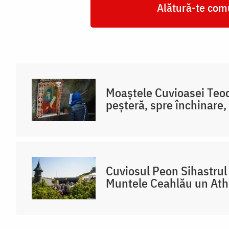
Alătură-te comu
Moaștele Cuvioasei Teodo
peșteră, spre închinare,
Cuviosul Peon Sihastrul 
Muntele Ceahlău un At