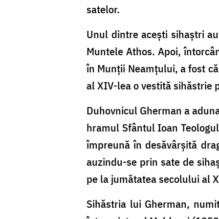
satelor.
Unul dintre aceşti sihaştri a
Muntele Athos. Apoi, întorcân
în Munţii Neamţului, a fost că
al XIV-lea o vestită sihăstrie
Duhovnicul Gherman a adunat î
hramul Sfântul Ioan Teologul
împreună în desăvârşită drago
auzindu-se prin sate de sihaşt
pe la jumătatea secolului al X
Sihăstria lui Gherman, numită