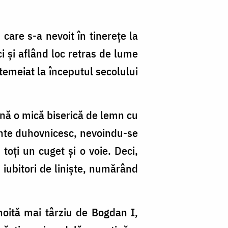
care s-a nevoit în tinereţe la
i şi aflând loc retras de lume
ntemeiat la începutul secolului
ană o mică biserică de lemn cu
inte duhovnicesc, nevoindu-se
toţi un cuget şi o voie. Deci,
i iubitori de linişte, numărând
nnoită mai târziu de Bogdan I,