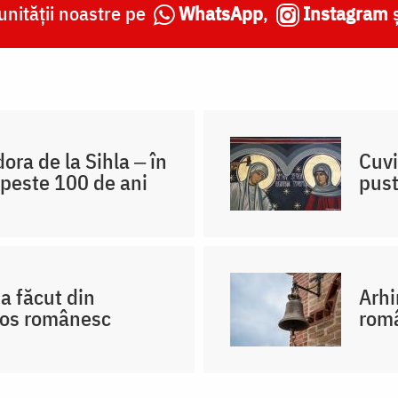
nității noastre pe
WhatsApp
,
Instagram
ra de la Sihla ‒ în
Cuvi
 peste 100 de ani
pust
a făcut din
Arhi
hos românesc
româ