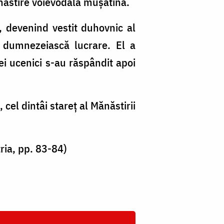
năstire voievodală muşatină.
 devenind vestit duhovnic al
tă dumnezeiască lucrare. El a
ei ucenici s-au răspândit apoi
el dintâi stareţ al Mănăstirii
ria, pp. 83-84)