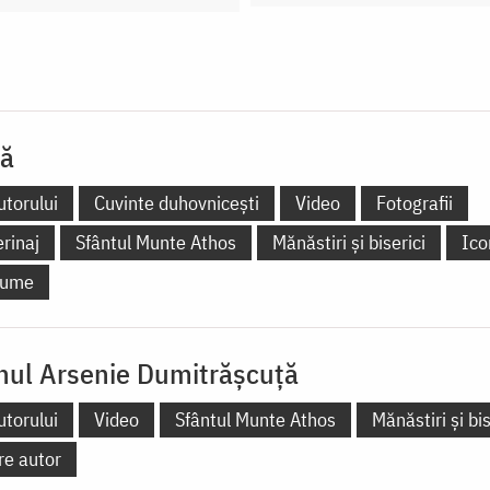
lă
utorului
Cuvinte duhovnicești
Video
Fotografii
erinaj
Sfântul Munte Athos
Mănăstiri și biserici
Ico
 lume
ul Arsenie Dumitrășcuță
utorului
Video
Sfântul Munte Athos
Mănăstiri și bis
re autor