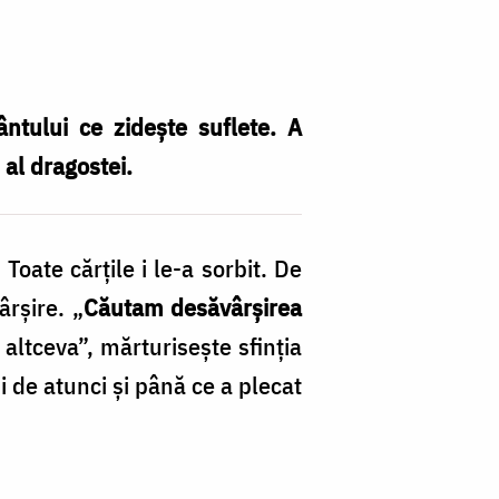
ântului ce zidește suflete. A
i al dragostei.
Toate cărţile i le-a sorbit. De
rşire. „
Căutam desăvârşirea
altceva”, mărturisește sfinția
i de atunci și până ce a plecat