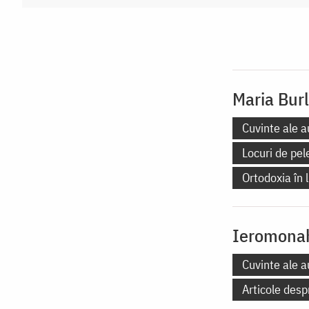
Maria Bur
Cuvinte ale a
Locuri de pel
Ortodoxia în
Ieromonah
Cuvinte ale a
Articole desp