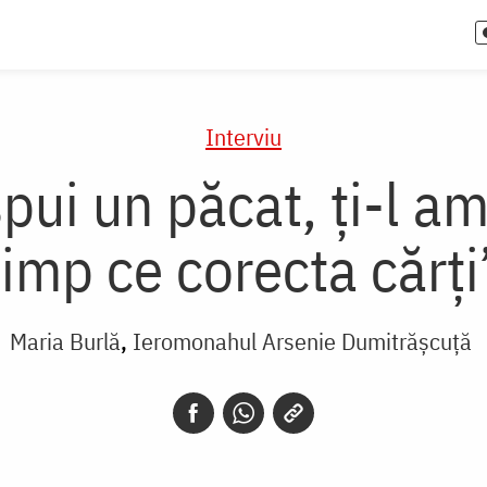
Interviu
spui un păcat, ţi-l am
timp ce corecta cărţi
Maria Burlă
Ieromonahul Arsenie Dumitrășcuță