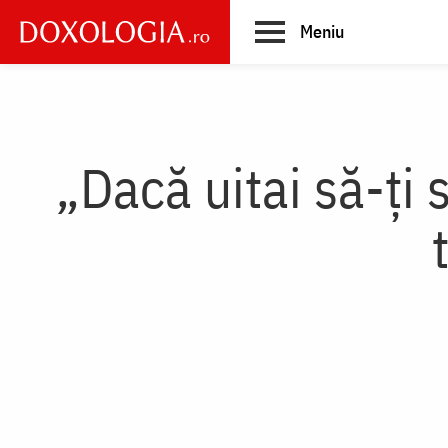
Skip
Meniu
to
main
Main
content
navigation
„Dacă uitai să-ţi 