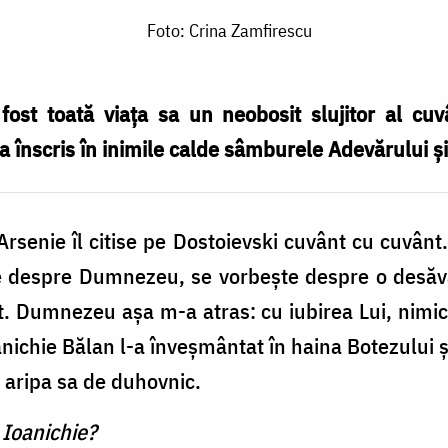
Foto: Crina Zamfirescu
fost toată viața sa un neobosit slujitor al cuv
i a înscris în inimile calde sâmburele Adevărului ș
rsenie îl citise pe Dostoievski cuvânt cu cuvânt. 
e despre Dumnezeu, se vorbeşte despre o desăvâ
at. Dumnezeu așa m-a atras: cu iubirea Lui, nimic 
anichie Bălan l-a înveșmântat în haina Botezului ș
b aripa sa de duhovnic.
 Ioanichie?