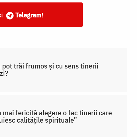
și
Telegram
!
pot trăi frumos și cu sens tinerii
zi?
 mai fericită alegere o fac tinerii care
uiesc calitățile spirituale”