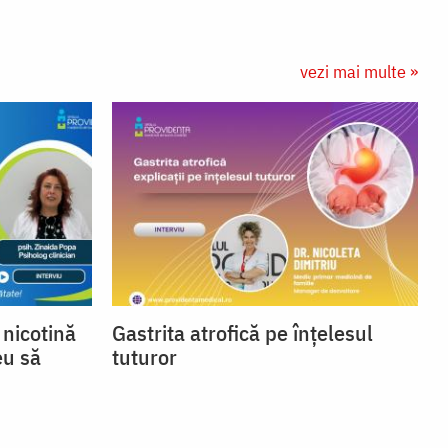
vezi mai multe »
nicotină
Gastrita atrofică pe înțelesul
eu să
tuturor