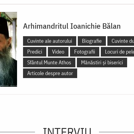
Arhimandritul Ioanichie Bălan
Cuvinte ale autorului
Biografie
Cuvinte d
Predici
Video
Fotografii
Locuri de pel
Sfântul Munte Athos
Mănăstiri și biserici
Articole despre autor
INTERVIU