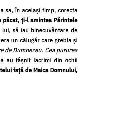
a sa, în acelaşi timp, corecta
n păcat, ţi-l amintea Părintele
a lui, să iau binecuvântare de
 era un călugăr care grebla şi
oare de Dumnezeu. Cea pururea
ea au ţâşnit lacrimi din ochii
ntelui faţă de Maica Domnului,