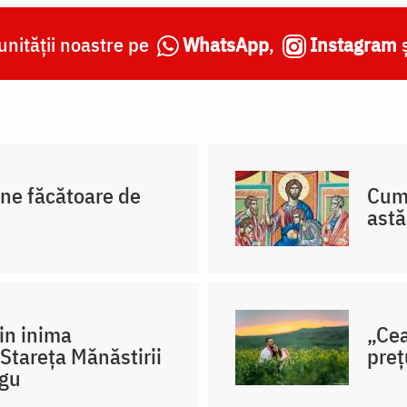
nității noastre pe
WhatsApp
,
Instagram
ne făcătoare de
Cum 
astă
in inima
„Cea
 Stareța Mănăstirii
preț
ngu