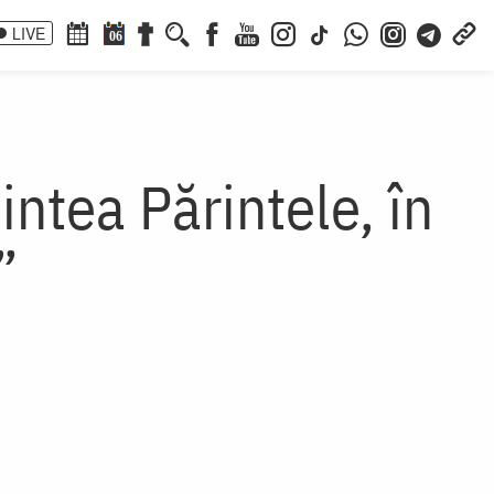
LIVE
06
intea Părintele, în
”