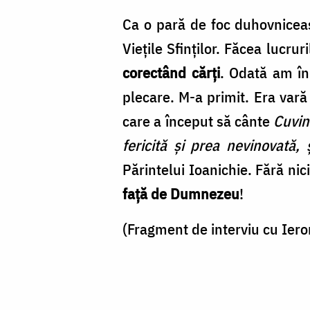
Ca o pară de foc duhovniceasc
Vieţile Sfinţilor. Făcea lucru
corectând cărţi
. Odată am înn
plecare. M-a primit. Era vară
care a început să cânte
Cuvin
fericită şi prea nevinovată
Părintelui Ioanichie. Fără nic
faţă de Dumnezeu
!
(Fragment de interviu cu Ie