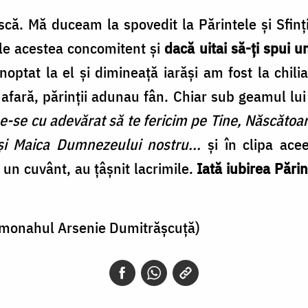
ă. Mă duceam la spovedit la Părintele şi Sfinţi
rile acestea concomitent și
dacă uitai să-ţi spui u
optat la el şi dimineaţă iarăşi am fost la chili
 afară, părinţii adunau fân. Chiar sub geamul lui
e-se cu adevărat să te fericim pe Tine, Născăt
, şi Maica Dumnezeului nostru...
şi în clipa ace
i un cuvânt, au ţâşnit lacrimile.
Iată iubirea Pări
romonahul Arsenie Dumitrășcuță)