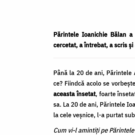
Foto:
Crina
Zamfirescu
Părintele Ioanichie Bălan a 
cercetat, a întrebat, a scris ș
Până la 20 de ani, Părintele A
ce? Fiindcă acolo se vorbeşt
aceasta însetat
, foarte înset
sa. La 20 de ani, Părintele Io
la cele veșnice, l-a purtat su
Cum vi-l amintiți pe Părintele