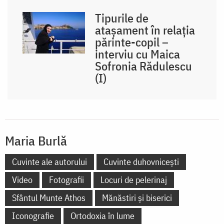
Tipurile de
atașament în relația
părinte-copil –
interviu cu Maica
Sofronia Rădulescu
(I)
Maria Burlă
Cuvinte ale autorului
Cuvinte duhovnicești
Video
Fotografii
Locuri de pelerinaj
Sfântul Munte Athos
Mănăstiri și biserici
Iconografie
Ortodoxia în lume