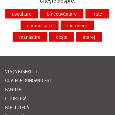
Citește despre:
ascultare
binecuvântare
frate
comunicare
încredere
mănăstire
obște
stareț
VIAȚA BISERICII
CUVINTE DUHOVNICEȘTI
FAMILIE
LITURGICĂ
BIBLIOTECĂ