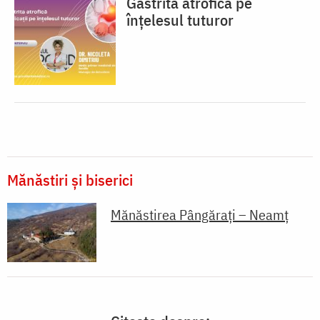
Gastrita atrofică pe
înțelesul tuturor
Mănăstiri și biserici
Mănăstirea Pângărați – Neamț