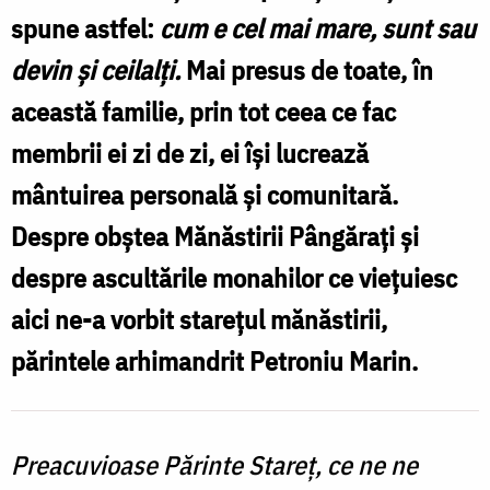
spune astfel:
cum e cel mai mare, sunt sau
mănăstirii
devin și ceilalți.
Mai presus de toate, în
această familie, prin tot ceea ce fac
membrii ei zi de zi, ei își lucrează
mântuirea personală și comunitară.
Despre obștea Mănăstirii Pângărați și
despre ascultările monahilor ce viețuiesc
aici ne-a vorbit starețul mănăstirii,
părintele arhimandrit Petroniu Marin.
Preacuvioase Părinte Stareț, ce ne ne