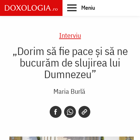
Skip
Meniu
to
main
Main
content
navigation
Interviu
„Dorim să fie pace și să ne
bucurăm de slujirea lui
Dumnezeu”
Maria Burlă