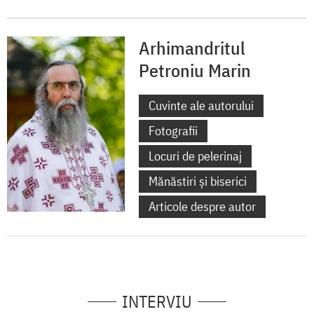
Arhimandritul
Petroniu Marin
Cuvinte ale autorului
Fotografii
Locuri de pelerinaj
Mănăstiri și biserici
Articole despre autor
INTERVIU