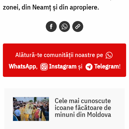
zonei, din Neamț și din apropiere.
Alătură-te comunității noastre pe
WhatsApp
,
Instagram
și
Telegram
!
Cele mai cunoscute
icoane făcătoare de
minuni din Moldova