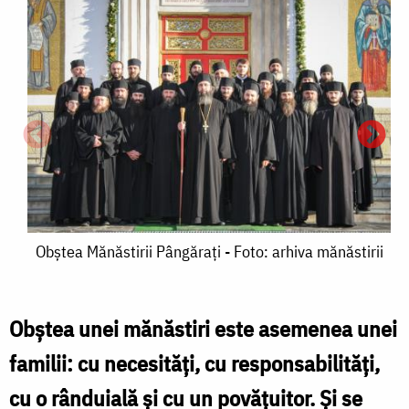
Obştea
Obştea Mănăstirii Pângăraţi - Foto: arhiva mănăstirii
Mănăstirii
Pângăraţi
Obștea unei mănăstiri este asemenea unei
-
familii: cu necesități, cu responsabilități,
F
Foto:
cu o rânduială și cu un povățuitor. Și se
F
arhiva