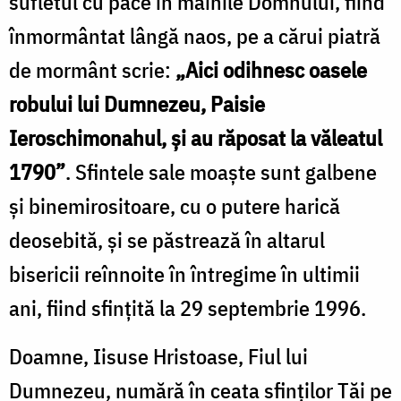
sufletul cu pace în mâinile Domnului, fiind
înmormântat lângă naos, pe a cărui piatră
de mormânt scrie:
„Aici odihnesc oasele
robului lui Dumnezeu, Paisie
Ieroschimonahul, şi au răposat la văleatul
1790”
. Sfintele sale moaşte sunt galbene
şi binemirositoare, cu o putere harică
deosebită, şi se păstrează în altarul
bisericii reînnoite în întregime în ultimii
ani, fiind sfinţită la 29 septembrie 1996.
Doamne, Iisuse Hristoase, Fiul lui
Dumnezeu, numără în ceata sfinţilor Tăi pe