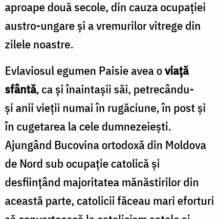
aproape două secole, din cauza ocupaţiei
austro-ungare şi a vremurilor vitrege din
zilele noastre.
Evlaviosul egumen Paisie avea o
viaţă
sfântă
, ca şi înaintaşii săi, petrecându-
și anii vieţii numai în rugăciune, în post şi
în cugetarea la cele dumnezeieşti.
Ajungând Bucovina ortodoxă din Moldova
de Nord sub ocupaţie catolică şi
desfiinţând majoritatea mănăstirilor din
această parte, catolicii făceau mari eforturi
să convertească la catolicism satele şi