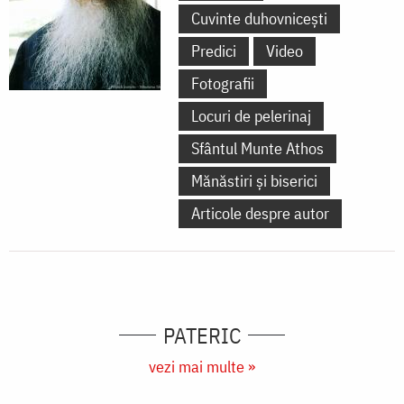
Cuvinte duhovnicești
Predici
Video
Fotografii
Locuri de pelerinaj
Sfântul Munte Athos
Mănăstiri și biserici
Articole despre autor
PATERIC
vezi mai multe »