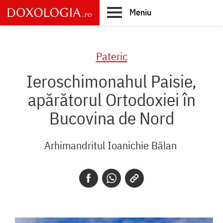
Skip
Meniu
to
main
Main
content
navigation
Pateric
Ieroschimonahul Paisie,
apărătorul Ortodoxiei în
Bucovina de Nord
Arhimandritul Ioanichie Bălan