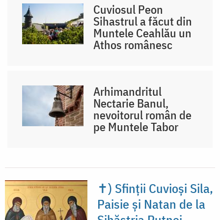
Cuviosul Peon
Sihastrul a făcut din
Muntele Ceahlău un
Athos românesc
Arhimandritul
Nectarie Banul,
nevoitorul român de
pe Muntele Tabor
✝) Sfinții Cuvioși Sila,
Paisie și Natan de la
Sihăstria Putnei