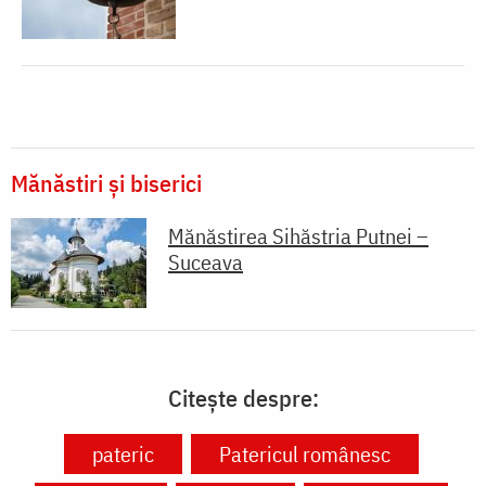
Mănăstiri și biserici
Mănăstirea Sihăstria Putnei –
Suceava
Citește despre:
pateric
Patericul românesc