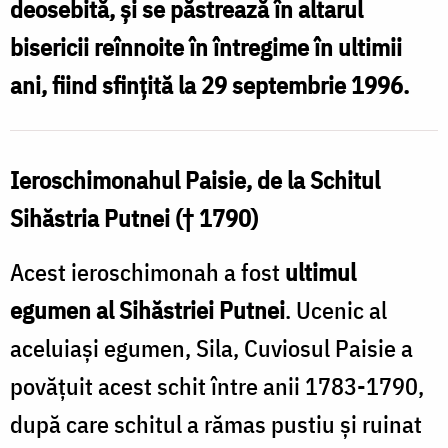
deosebită, şi se păstrează în altarul
de
bisericii reînnoite în întregime în ultimii
Nord
ani, fiind sfinţită la 29 septembrie 1996.
/
Foto:
Florentina
Ieroschimonahul Paisie, de la Schitul
Mardari
Sihăstria Putnei († 1790)
Acest ieroschimonah a fost
ultimul
egumen al Sihăstriei Putnei
. Ucenic al
aceluiaşi egumen, Sila, Cuviosul Paisie a
povăţuit acest schit între anii 1783-1790,
după care schitul a rămas pustiu şi ruinat