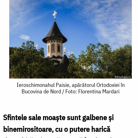
Ieroschimonahul
Ieroschimonahul Paisie, apărătorul Ortodoxiei în
Bucovina de Nord / Foto: Florentina Mardari
Paisie,
apărătorul
Ortodoxiei
Sfintele sale moaşte sunt galbene şi
în
binemirositoare, cu o putere harică
Bucovina