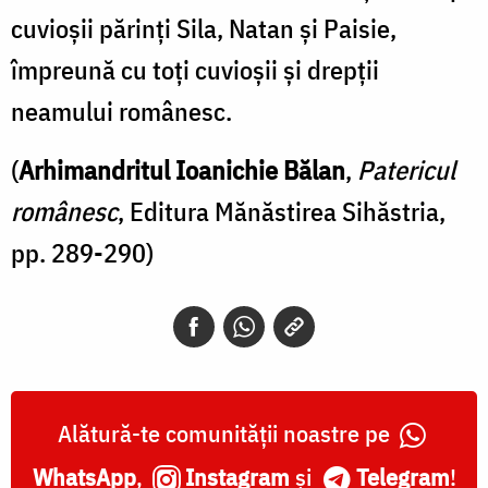
cuvioşii părinţi Sila, Natan şi Paisie,
împreună cu toţi cuvioşii şi drepţii
neamului românesc.
(
Arhimandritul Ioanichie Bălan
,
Patericul
românesc
, Editura Mănăstirea Sihăstria,
pp. 289-290)
Alătură-te comunității noastre pe
WhatsApp
,
Instagram
și
Telegram
!