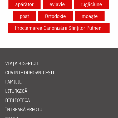
apărător
evlavie
rugăciune
post
Ortodoxie
moaște
Proclamarea Canonizării Sfinților Putneni
VIAȚA BISERICII
CUVINTE DUHOVNICEȘTI
FAMILIE
LITURGICĂ
BIBLIOTECĂ
ÎNTREABĂ PREOTUL