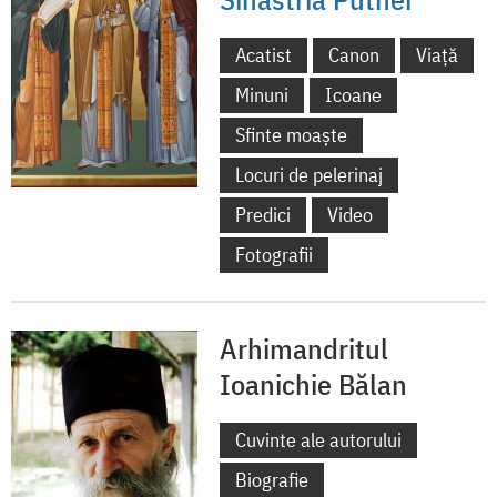
Acatist
Canon
Viață
Minuni
Icoane
Sfinte moaște
Locuri de pelerinaj
Predici
Video
Fotografii
Arhimandritul
Ioanichie Bălan
Cuvinte ale autorului
Biografie