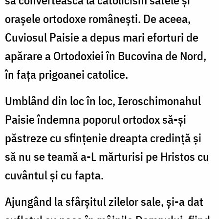
oraşele ortodoxe româneşti. De aceea,
Cuviosul Paisie a depus mari eforturi de
apărare a Ortodoxiei în Bucovina de Nord,
în faţa prigoanei catolice.
Umblând din loc în loc, Ieroschimonahul
Paisie îndemna poporul ortodox să-şi
păstreze cu sfinţenie dreapta credinţă şi
să nu se teamă a-L mărturisi pe Hristos cu
cuvântul şi cu fapta.
Ajungând la sfârşitul zilelor sale, şi-a dat