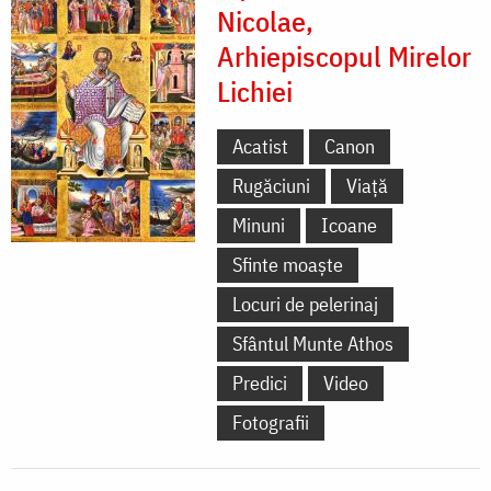
Nicolae,
Arhiepiscopul Mirelor
Lichiei
Acatist
Canon
Rugăciuni
Viață
Minuni
Icoane
Sfinte moaște
Locuri de pelerinaj
Sfântul Munte Athos
Predici
Video
Fotografii