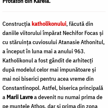
Protaton din Kareia.
/
Cluci
F
P
Construcţia
katholikonului
, făcută din
S
daniile viitorului împărat Nechifor Focas şi
C
cu stăruinţa cuviosului Atanasie Athonitul,
a început în luna mai a anului 963.
Katholikonul a fost gândit de arhitecţi
după modelul celor mai impunătoare şi
mai noi biserici pentru acea vreme din
Constantinopol. Astfel, biserica principală
a
Marii Lavre
a devenit nu numai prima de
pe muntele Athos, dar şi prima din zona