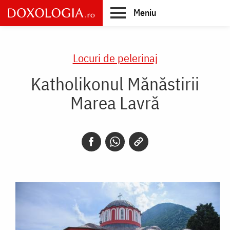
Skip
Meniu
to
main
Main
content
navigation
Locuri de pelerinaj
Katholikonul Mănăstirii
Marea Lavră