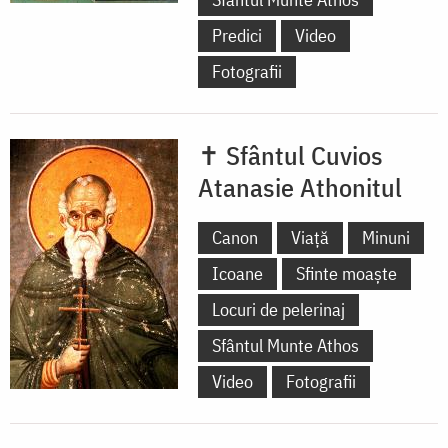
Predici
Video
Fotografii
✝ Sfântul Cuvios
Atanasie Athonitul
Canon
Viață
Minuni
Icoane
Sfinte moaște
Locuri de pelerinaj
Sfântul Munte Athos
Video
Fotografii