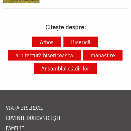
Citește despre:
Athos
Biserică
arhitectură bisericească
mănăstire
Ansamblul clădirilor
VIAȚA BISERICII
CUVINTE DUHOVNICEȘTI
FAMILIE