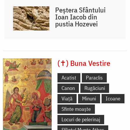
Peștera Sfântului
Ioan Iacob din
pustia Hozevei
(✝) Buna Vestire
Acatist
Paraclis
Canon
Rugăciuni
Viață
Minuni
Icoane
Sfinte moaște
Locuri de pelerinaj
Sfântul Munte Athos