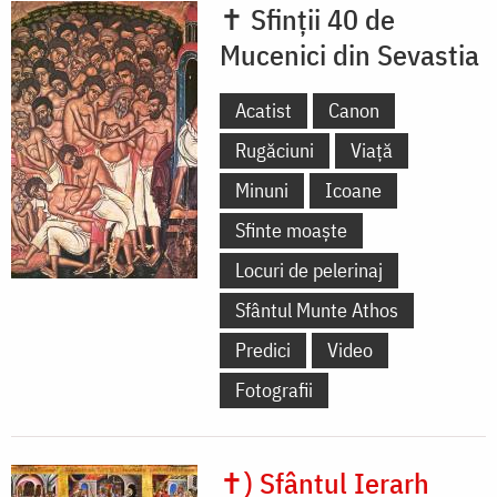
✝ Sfinții 40 de
Mucenici din Sevastia
Acatist
Canon
Rugăciuni
Viață
Minuni
Icoane
Sfinte moaște
Locuri de pelerinaj
Sfântul Munte Athos
Predici
Video
Fotografii
✝) Sfântul Ierarh