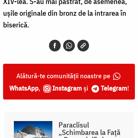
XIV-lea. S-au mai păstrat, de asemenea,
uşile originale din bronz de la intrarea în
biserică.
Alătură-te comunității noastre pe
WhatsApp
,
Instagram
și
Telegram
!
Paraclisul
„Schimbarea la Față