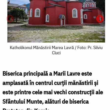
Katholikonul
Katholikonul Mănăstirii Marea Lavră / Foto: Pr. Silviu
Cluci
Mănăstirii
Marea
Lavră
Biserica principală a Marii Lavre este
K
/
amplasată în centrul curţii mănăstirii şi
M
Foto:
este printre cele mai vechi construcţii ale
Pr.
Sfântului Munte, alături de biserica
L
Silviu