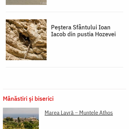
Peștera Sfântului Ioan
Iacob din pustia Hozevei
Mănăstiri și biserici
Marea Lavră – Muntele Athos