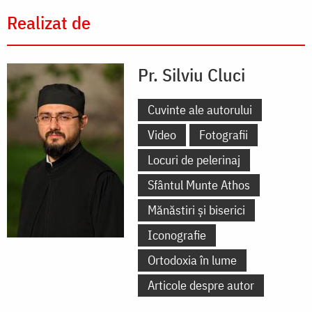
Realizat de
Pr. Silviu Cluci
Cuvinte ale autorului
Video
Fotografii
Locuri de pelerinaj
Sfântul Munte Athos
Mănăstiri și biserici
Iconografie
Ortodoxia în lume
Articole despre autor