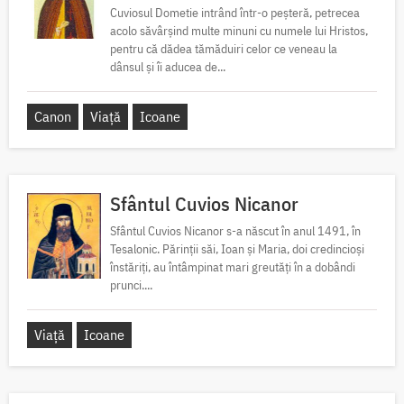
Cuviosul Dometie intrând într-o peșteră, petrecea
acolo săvârșind multe minuni cu numele lui Hristos,
pentru că dădea tămăduiri celor ce veneau la
dânsul și îi aducea de...
Canon
Viață
Icoane
Sfântul Cuvios Nicanor
Sfântul Cuvios Nicanor s-a născut în anul 1491, în
Tesalonic. Părinții săi, Ioan și Maria, doi credincioși
înstăriți, au întâmpinat mari greutăți în a dobândi
prunci....
Viață
Icoane