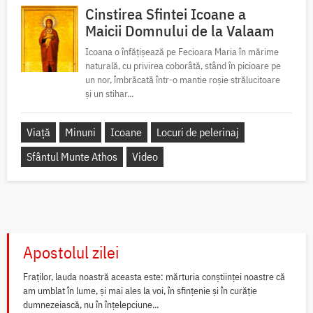
Cinstirea Sfintei Icoane a
Maicii Domnului de la Valaam
Icoana o înfățișează pe Fecioara Maria în mărime
naturală, cu privirea coborâtă, stând în picioare pe
un nor, îmbrăcată într-o mantie roșie strălucitoare
și un stihar...
Viață
Minuni
Icoane
Locuri de pelerinaj
Sfântul Munte Athos
Video
Apostolul zilei
Fraților, lauda noastră aceasta este: mărturia conștiinței noastre că
am umblat în lume, și mai ales la voi, în sfințenie și în curăție
dumnezeiască, nu în înțelepciune...