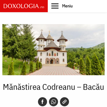
Skip
Meniu
to
main
Main
content
navigation
Mănăstirea Codreanu – Bacău