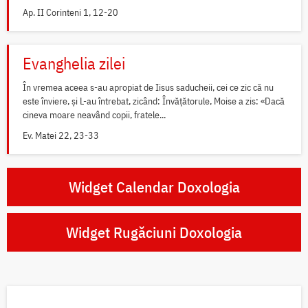
Ap. II Corinteni 1, 12-20
Evanghelia zilei
În vremea aceea s-au apropiat de Iisus saducheii, cei ce zic că nu
este înviere, și L-au întrebat, zicând: Învățătorule, Moise a zis: «Dacă
cineva moare neavând copii, fratele...
Ev. Matei 22, 23-33
Widget Calendar Doxologia
Widget Rugăciuni Doxologia