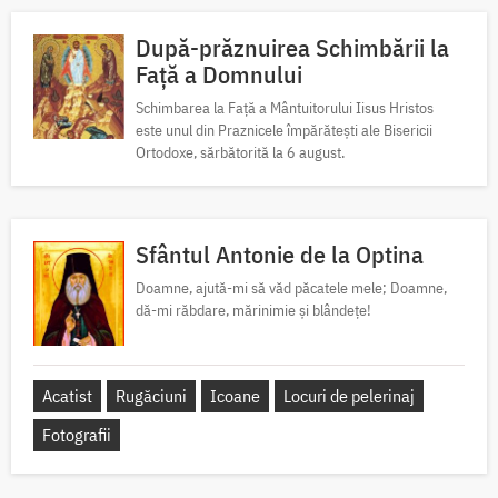
După-prăznuirea Schimbării la
Față a Domnului
Schimbarea la Față a Mântuitorului Iisus Hristos
este unul din Praznicele împărătești ale Bisericii
Ortodoxe, sărbătorită la 6 august.
Sfântul Antonie de la Optina
Doamne, ajută-mi să văd păcatele mele; Doamne,
dă-mi răbdare, mărinimie şi blândeţe!
Acatist
Rugăciuni
Icoane
Locuri de pelerinaj
Fotografii