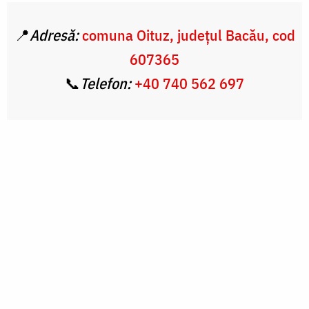
📍
Adresă:
comuna Oituz, județul Bacău, cod
607365
📞
Telefon:
+4
0 740 562 697