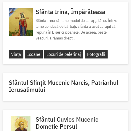
Sfânta Irina, Împărăteasa
Sfânta Irina rămâne model de curaj și tărie. Într-o
lume condusă de bărbați, sfânta a avut curajul să
repună în Biserici icoanele. De aceea, peste
veacuri, a rămas drept...
Viață
Icoane
Locuri de pelerinaj
Fotografii
Sfântul Sfinţit Mucenic Narcis, Patriarhul
Ierusalimului
Sfântul Cuvios Mucenic
Dometie Persul