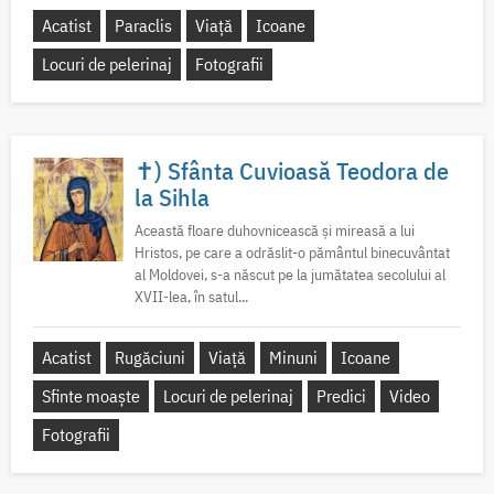
Acatist
Paraclis
Viață
Icoane
Locuri de pelerinaj
Fotografii
✝) Sfânta Cuvioasă Teodora de
la Sihla
Această floare duhovnicească și mireasă a lui
Hristos, pe care a odrăslit-o pământul binecuvântat
al Moldovei, s-a născut pe la jumătatea secolului al
XVII-lea, în satul...
Acatist
Rugăciuni
Viață
Minuni
Icoane
Sfinte moaște
Locuri de pelerinaj
Predici
Video
Fotografii