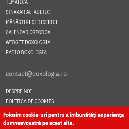
TEMATICĂ
SINAXAR ALFABETIC
MĂNĂSTIRI ȘI BISERICI
CALENDAR ORTODOX
WIDGET DOXOLOGIA
RADIO DOXOLOGIA
DESPRE NOI
POLITICA DE COOKIES
DONEAZĂ ONLINE PENTRU CATEDRALA NAȚIONALĂ
Folosim cookie-uri pentru a îmbunătăți experiența
dumneavoastră pe acest site.