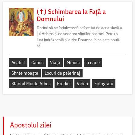
(✝) Schimbarea la Față a
Domnului
Dorind să se îndulcească neîncetat de acea slavă a
lui Hristos și de vederea sfinților proroci, Petru a
luat îndrăzneală și a zis: Doamne, bine este nouă
să...
Acatist
Canon
Viață
Minuni
Icoane
Sfinte moaște
Locuri de pelerinaj
Sfântul Munte Athos
Predici
Video
Fotografii
Apostolul zilei