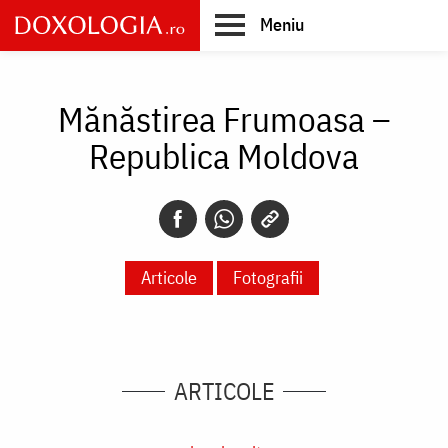
Skip
Meniu
to
main
Main
content
navigation
Mănăstirea Frumoasa –
Republica Moldova
Articole
Fotografii
ARTICOLE