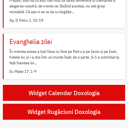
Fraților, siliți-vă cu atât mai mult să faceți temeinice și chemarea și
alegerea voastră, de vreme ce, făcând acestea, nu veți greși
niciodată. Că așa vi se va da cu bogăție...
Ap. II Petru 1, 10-19
Evanghelia zilei
În vremea aceea a luat Iisus cu Sine pe Petru și pe Iacov și pe Ioan,
fratele lui, și i-a dus într-un munte înalt, de o parte. Și S-a schimbat la
față înaintea lor...
Ev. Matei 17, 1-9
Widget Calendar Doxologia
Widget Rugăciuni Doxologia