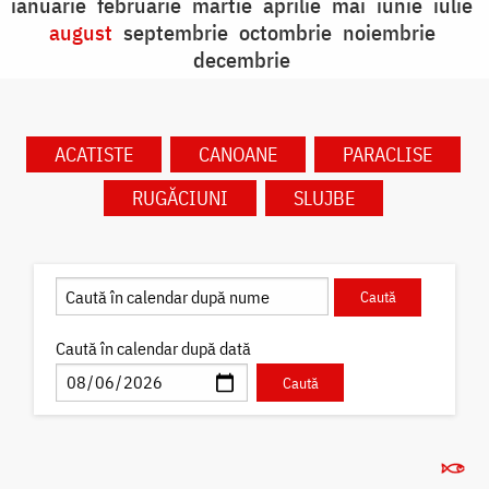
ianuarie
februarie
martie
aprilie
mai
iunie
iulie
august
septembrie
octombrie
noiembrie
decembrie
ACATISTE
CANOANE
PARACLISE
RUGĂCIUNI
SLUJBE
Caută în calendar după dată