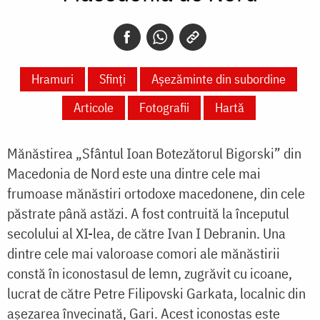
Hramuri
Sfinți
Așezăminte din subordine
Articole
Fotografii
Hartă
Mănăstirea „Sfântul Ioan Botezătorul Bigorski” din
Macedonia de Nord este una dintre cele mai
frumoase mănăstiri ortodoxe macedonene, din cele
păstrate până astăzi. A fost contruită la începutul
secolului al XI-lea, de către Ivan I Debranin. Una
dintre cele mai valoroase comori ale mănăstirii
constă în iconostasul de lemn, zugrăvit cu icoane,
lucrat de către Petre Filipovski Garkata, localnic din
așezarea învecinată, Gari. Acest iconostas este