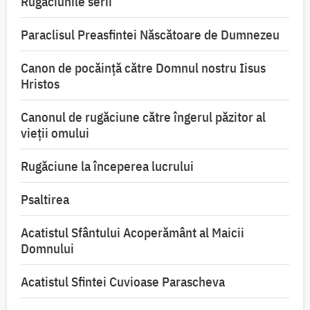
Rugăciunile serii
Paraclisul Preasfintei Născătoare de Dumnezeu
Canon de pocăință către Domnul nostru Iisus
Hristos
Canonul de rugăciune către îngerul păzitor al
vieții omului
Rugăciune la începerea lucrului
Psaltirea
Acatistul Sfântului Acoperământ al Maicii
Domnului
Acatistul Sfintei Cuvioase Parascheva