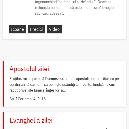
îngenunchind înaintea Lui și zicându-I: Doamne,
miluiește pe fiul meu, că este lunatic și pătimește
rău, căci adesea...
Icoane
Predici
Video
Apostolul zilei
Fraților, mi se pare că Dumnezeu, pe noi, apostolii, ne-a arătat ca pe
cei din urmă oameni, ca pe niște osândiți la moarte, fiindcă ne-am
făcut priveliște lumii și îngerilor și...
Ap. I Corinteni 4, 9-16
Evanghelia zilei