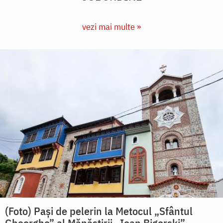
vezi mai multe »
(Foto) Pași de pelerin la Metocul „Sfântul
Gheorghe” al Mănăstirii „Ioan Bigorski”