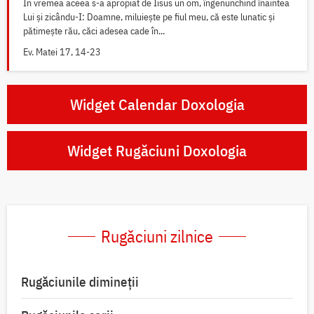
În vremea aceea s-a apropiat de Iisus un om, îngenunchind înaintea
Lui și zicându-I: Doamne, miluiește pe fiul meu, că este lunatic și
pătimește rău, căci adesea cade în...
Ev. Matei 17, 14-23
Widget Calendar Doxologia
Widget Rugăciuni Doxologia
Rugăciuni zilnice
Rugăciunile dimineții