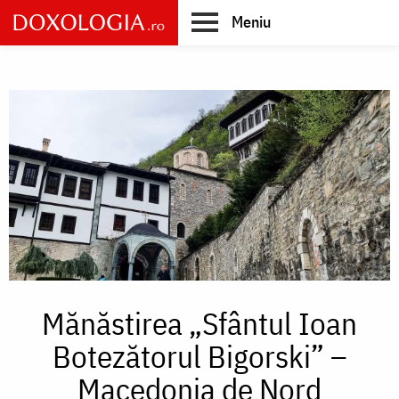
Skip
Meniu
to
main
Main
content
navigation
Mănăstirea „Sfântul Ioan
Botezătorul Bigorski” –
Macedonia de Nord