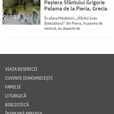
Peștera Sfântului Grigorie
Palama de la Pieria, Grecia
În afara Mănăstirii „Sfântul Ioan
Botezătorul” din Pieria, în partea de
vestică, nu departe de
VIAȚA BISERICII
CUVINTE DUHOVNICEȘTI
FAMILIE
LITURGICĂ
BIBLIOTECĂ
ÎNTREABĂ PREOTUL