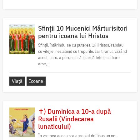
Sfinții 10 Mucenici Mărturisitori
pentru icoana lui Hristos
Sfinții, întărindu-se cu puterea lui Hristos, răbdau
cu vitejie, neslăbind cu trupurile. Iar tiranul, văzând
acest lucru, a poruncit să le ardă fețele cu fiare
arse,...
Viață
Icoane
✝) Duminica a 10-a după
Rusalii (Vindecarea
lunaticului)
În vremea aceea s-a apropiat de Iisus un om,