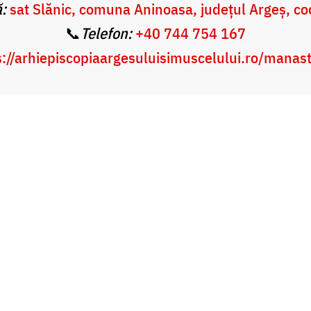
:
sat Slănic, comuna Aninoasa, județul Argeș, c
📞
Telefon:
+40 744 754 167
s://arhiepiscopiaargesuluisimuscelului.ro/manast