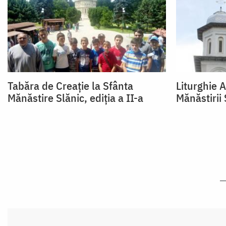
Tabăra de Creație la Sfânta
Liturghie 
Mănăstire Slănic, ediția a II-a
Mănăstirii 