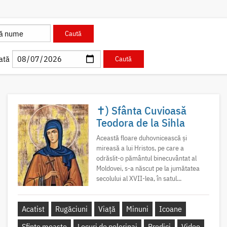
ată
✝) Sfânta Cuvioasă
Teodora de la Sihla
Această floare duhovnicească și
mireasă a lui Hristos, pe care a
odrăslit-o pământul binecuvântat al
Moldovei, s-a născut pe la jumătatea
secolului al XVII-lea, în satul...
Acatist
Rugăciuni
Viață
Minuni
Icoane
Sfinte moaște
Locuri de pelerinaj
Predici
Video