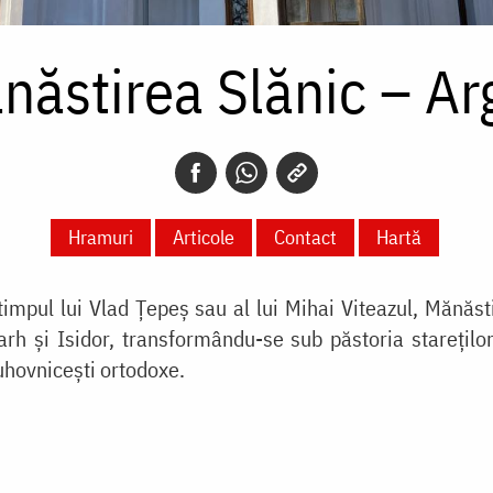
năstirea Slănic – Ar
Hramuri
Articole
Contact
Hartă
timpul lui Vlad Țepeș sau al lui Mihai Viteazul, Mănăsti
narh și Isidor, transformându-se sub păstoria stareților
duhovnicești ortodoxe
.