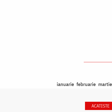
ianuarie
februarie
martie
ACATISTE