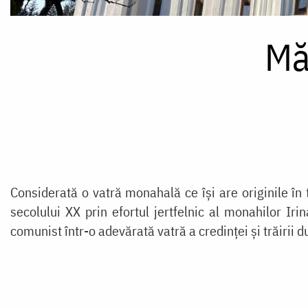
Mă
Considerată o vatră monahală ce își are originile în 
secolului XX prin efortul jertfelnic al monahilor Iri
comunist într-o
adevărată vatră a credinței și trăirii 