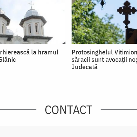
Arhierească la hramul
Protosinghelul Vitimion
Slănic
săracii sunt avocații noș
Judecată
CONTACT