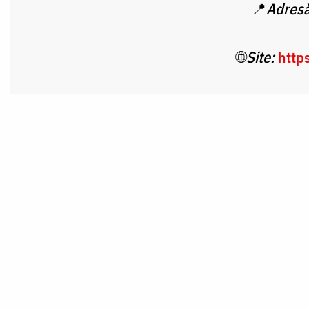
📍
Adresă
🌐
Site:
http