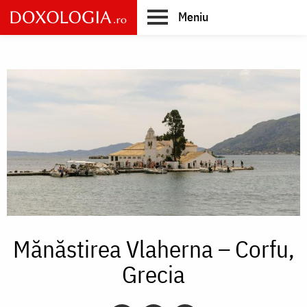
Skip
Meniu
to
main
Main
content
navigation
Mănăstirea Vlaherna – Corfu,
Grecia