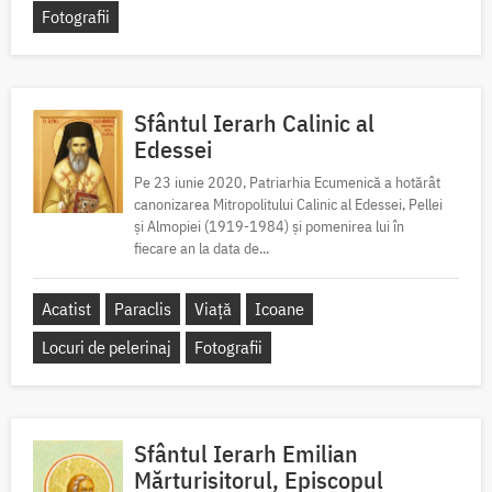
Fotografii
Sfântul Ierarh Calinic al
Edessei
Pe 23 iunie 2020, Patriarhia Ecumenică a hotărât
canonizarea Mitropolitului Calinic al Edessei, Pellei
și Almopiei (1919-1984) și pomenirea lui în
fiecare an la data de...
Acatist
Paraclis
Viață
Icoane
Locuri de pelerinaj
Fotografii
Sfântul Ierarh Emilian
Mărturisitorul, Episcopul