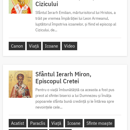
Cizicului
Sfântul Ierarh Emilian, mărturisitorul lui Hristos, a
trăit pe vremea împărăției lui Leon Armeanul,
luptătorul împotriva icoanelor, și fiind el episcop al
Cizicului, de...
Canon
Viață
Icoane
Video
Sfântul Ierarh Miron,
Episcopul Cretei
Pentru o viață îmbunătățită ca aceasta a fost pus
preot al sfintei biserici a lui Dumnezeu și învăța
popoarele sfânta bună credință și le întărea spre
nevoințele cele...
Acatist
Paraclis
Viață
Icoane
Sfinte moaște