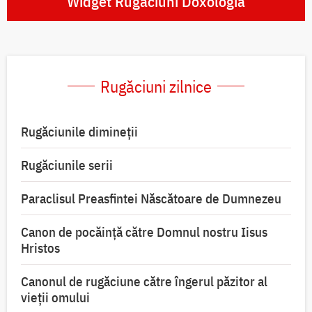
Widget Rugăciuni Doxologia
Rugăciuni zilnice
Rugăciunile dimineții
Rugăciunile serii
Paraclisul Preasfintei Născătoare de Dumnezeu
Canon de pocăință către Domnul nostru Iisus
Hristos
Canonul de rugăciune către îngerul păzitor al
vieții omului