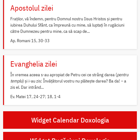
Apostolul zilei
Fraților, vă îndemn, pentru Domnul nostru Iisus Hristos și pentru
iubirea Duhului Sfânt, ca împreună cu mine, să luptați în rugăciuni
către Dumnezeu pentru mine, ca să scap de...
Ap. Romani 15, 30-33
Evanghelia zilei
În vremea aceea s-au apropiat de Petru cei ce strâng darea (
pentru
templu
) și i-au zis: Învățătorul vostru nu plătește darea? Ba da! – a
zis el. Dar intrând...
Ev. Matei 17, 24-27; 18, 1-4
Widget Calendar Doxologia