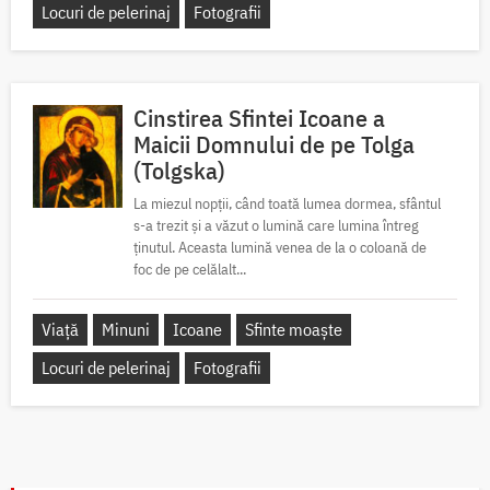
Locuri de pelerinaj
Fotografii
Cinstirea Sfintei Icoane a
Maicii Domnului de pe Tolga
(Tolgska)
La miezul nopții, când toată lumea dormea, sfântul
s-a trezit și a văzut o lumină care lumina întreg
ținutul. Aceasta lumină venea de la o coloană de
foc de pe celălalt...
Viață
Minuni
Icoane
Sfinte moaște
Locuri de pelerinaj
Fotografii