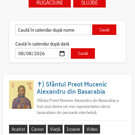
RUGĂCIUNI
SLUJBE
Caută în calendar după dată
✝) Sfântul Preot Mucenic
Alexandru din Basarabia
Sfântul Preot Mucenic Alexandru din Basarabia a
fost unul dintre cei mai reprezentativi clerici
basarabeni din perioada interbelică.
Acatist
Canon
Viață
Icoane
Video