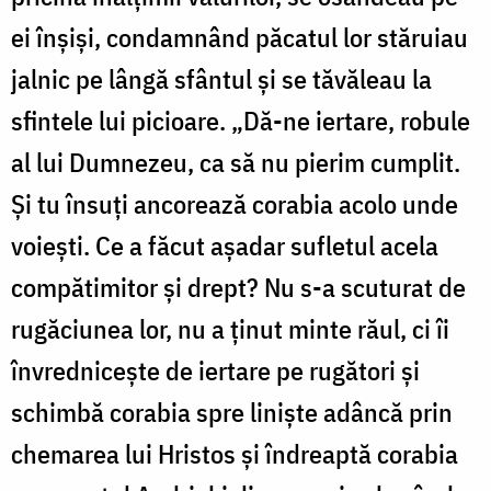
ei înșiși, condamnând păcatul lor stăruiau
jalnic pe lângă sfântul și se tăvăleau la
sfintele lui picioare. „Dă-ne iertare, robule
al lui Dumnezeu, ca să nu pierim cumplit.
Și tu însuți ancorează corabia acolo unde
voiești. Ce a făcut așadar sufletul acela
compătimitor și drept? Nu s-a scuturat de
rugăciunea lor, nu a ținut minte răul, ci îi
învrednicește de iertare pe rugători și
schimbă corabia spre liniște adâncă prin
chemarea lui Hristos și îndreaptă corabia