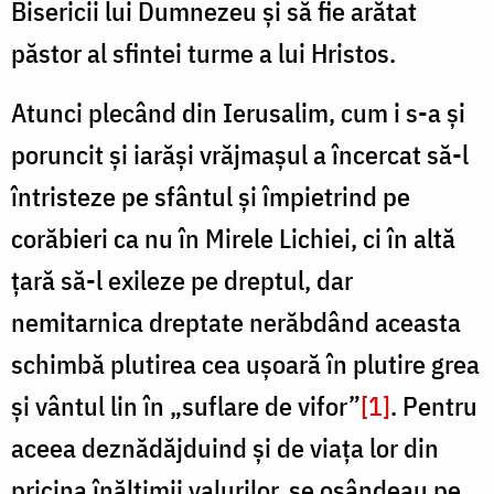
Bisericii lui Dumnezeu și să fie arătat
păstor al sfintei turme a lui Hristos.
Atunci plecând din Ierusalim, cum i s-a și
poruncit și iarăși vrăjmașul a încercat să-l
întristeze pe sfântul și împietrind pe
corăbieri ca nu în Mirele Lichiei, ci în altă
țară să-l exileze pe dreptul, dar
nemitarnica dreptate nerăbdând aceasta
schimbă plutirea cea ușoară în plutire grea
și vântul lin în „suflare de vifor”
[1]
. Pentru
aceea deznădăjduind și de viața lor din
pricina înălțimii valurilor, se osândeau pe