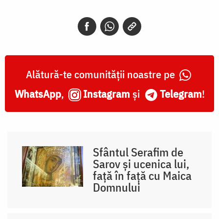
Alătură-te comunității noastre pe
WhatsApp
,
Instagram
și
Telegram
!
Sfântul Serafim de
Sarov și ucenica lui,
față în față cu Maica
Domnului