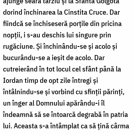
ajunge seara târziu și la Sfânta Golgotă
dorind închinarea la Cinstita Cruce. Dar
fiindcă se închiseseră porțile din pricina
nopții, i s-au deschis lui singure prin
rugăciune. Și închinându-se și acolo și
bucurându-se a ieșit de acolo. Dar
cutreierând în tot locul cel sfânt până la
Iordan timp de opt zile întregi și
întâlnindu-se și vorbind cu sfinții părinți,
un înger al Domnului apărându-i îl
îndeamnă să se întoarcă degrabă în patria
lui. Aceasta s-a întâmplat ca să țină cârma