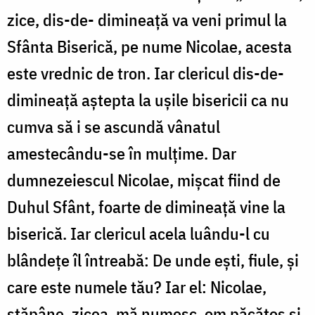
zice, dis-de- dimineață va veni primul la
Sfânta Biserică, pe nume Nicolae, acesta
este vrednic de tron. Iar clericul dis-de-
dimineață aștepta la ușile bisericii ca nu
cumva să i se ascundă vânatul
amestecându-se în mulțime. Dar
dumnezeiescul Nicolae, mișcat fiind de
Duhul Sfânt, foarte de dimineață vine la
biserică. Iar clericul acela luându-l cu
blândețe îl întreabă: De unde ești, fiule, și
care este numele tău? Iar el: Nicolae,
stăpâne, zicea, mă numesc, om păcătos și