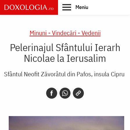
Skip
Meniu
to
main
Main
content
navigation
Minuni - Vindecări - Vedenii
Pelerinajul Sfântului Ierarh
Nicolae la Ierusalim
Sfântul Neofit Zăvorâtul din Pafos, insula Cipru