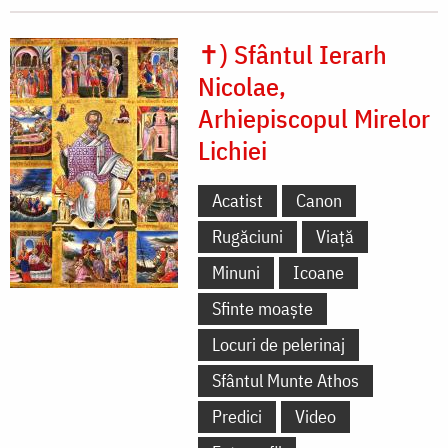
✝) Sfântul Ierarh
Nicolae,
Arhiepiscopul Mirelor
Lichiei
Acatist
Canon
Rugăciuni
Viață
Minuni
Icoane
Sfinte moaște
Locuri de pelerinaj
Sfântul Munte Athos
Predici
Video