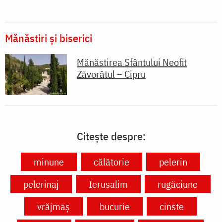
Mănăstiri și biserici
Mănăstirea Sfântului Neofit
Zăvorâtul – Cipru
Citește despre:
minune
călătorie
pelerin
pelerinaj
Ierusalim
rugăciune
vrăjmaș
bucurie
cinste