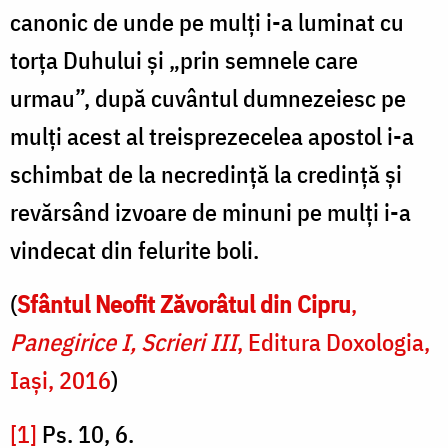
canonic de unde pe mulți i-a luminat cu
torța Duhului și „prin semnele care
urmau”, după cuvântul dumnezeiesc pe
mulți acest al treisprezecelea apostol i-a
schimbat de la necredință la credință și
revărsând izvoare de minuni pe mulți i-a
vindecat din felurite boli.
(
Sfântul Neofit Zăvorâtul din Cipru
,
Panegirice I, Scrieri III
, Editura Doxologia,
Iași, 2016
)
[1]
Ps. 10, 6.