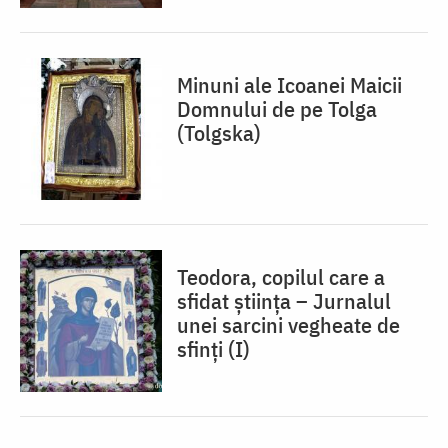
Minuni ale Icoanei Maicii
Domnului de pe Tolga
(Tolgska)
Teodora, copilul care a
sfidat știința – Jurnalul
unei sarcini vegheate de
sfinți (I)