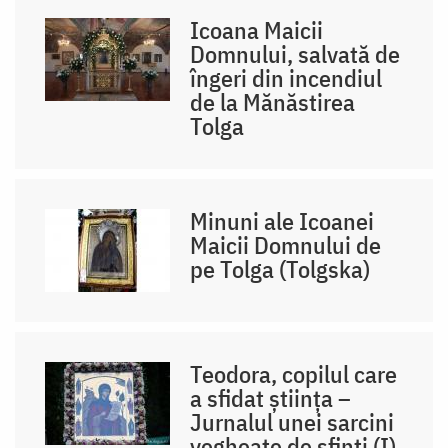
Icoana Maicii
Domnului, salvată de
îngeri din incendiul
de la Mănăstirea
Tolga
Minuni ale Icoanei
Maicii Domnului de
pe Tolga (Tolgska)
Teodora, copilul care
a sfidat știința –
Jurnalul unei sarcini
vegheate de sfinți (I)