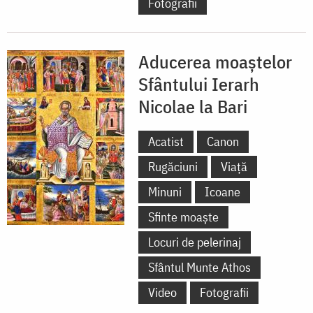
Fotografii
Aducerea moaștelor
Sfântului Ierarh
Nicolae la Bari
Acatist
Canon
Rugăciuni
Viață
Minuni
Icoane
Sfinte moaște
Locuri de pelerinaj
Sfântul Munte Athos
Video
Fotografii