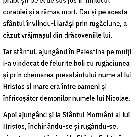
prăbușit pe el de sus jos în mijlocul
corabiei și a rămas mort. Dar și pe acesta
sfântul înviindu-l iarăși prin rugăciune, a
căzut vrăjmașul din drăcoveniile lui.
Iar sfântul, ajungând în Palestina pe mulți
i-a vindecat de felurite boli cu rugăciunea
și prin chemarea preasfântului nume al lui
Hristos și mare era între oameni și
înfricoșător demonilor numele lui Nicolae.
Apoi ajungând și la Sfântul Mormânt al lui
Hristos, închinându-se și rugându-se,