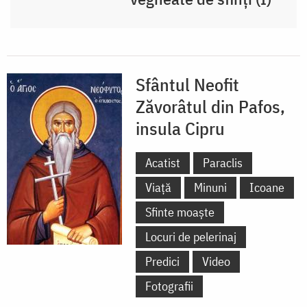
Sfântul Neofit
Zăvorâtul din Pafos,
insula Cipru
Acatist
Paraclis
Viață
Minuni
Icoane
Sfinte moaște
Locuri de pelerinaj
Predici
Video
Fotografii