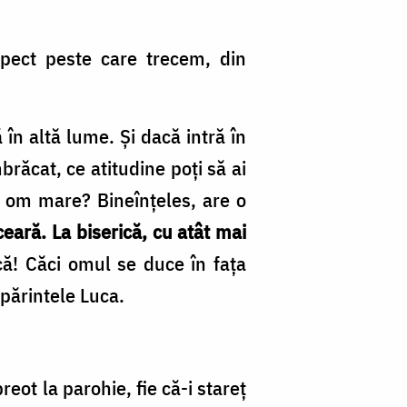
aspect peste care trecem, din
 în altă lume. Și dacă intră în
brăcat, ce atitudine poți să ai
i om mare? Bineînțeles, are o
ceară. La biserică, cu atât mai
ă! Căci omul se duce în fața
 părintele Luca.
reot la parohie, fie că-i stareț