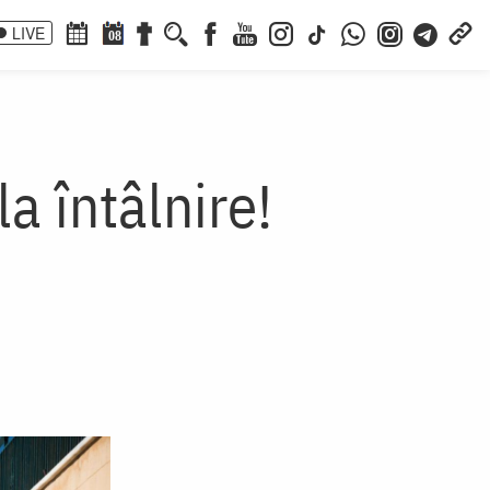
LIVE
08
a întâlnire!