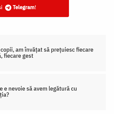
și
Telegram
!
 copii, am învățat să prețuiesc fiecare
ă, fiecare gest
e e nevoie să avem legătură cu
ția?