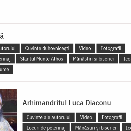
lă
utorului
Cuvinte duhovnicești
Video
Fotografii
erinaj
Sfântul Munte Athos
Mănăstiri și biserici
Ico
 lume
Arhimandritul Luca Diaconu
Cuvinte ale autorului
Video
Fotografii
Locuri de pelerinaj
Mănăstiri și biserici
Ic