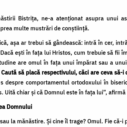
ăstirii Bistrița, ne-a atenționat asupra unui 
prea multe mustrări de conștiință.
ă, așa ar trebui să gândească: intră în cer, intră
Dacă ești în fața lui Hristos, cum trebuie să fii îm
tudine are omul în fața unui împărat sau a unu
.
Caută să placă respectivului, căci are ceva să-i 
s despre comportamentul ortodoxului în biseric
. Uită chiar și că Domnul este în fața lui”, afirmă
rea Domnului
sau la mănăstire. Și cine îl trage? Omul. Fie că-i p