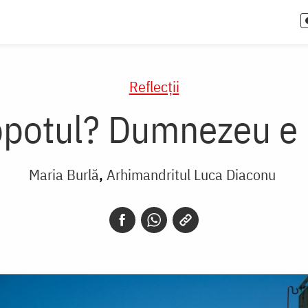
Reflecții
opotul? Dumnezeu e l
Maria Burlă
Arhimandritul Luca Diaconu