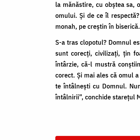
la mănăstire, cu obștea sa,
omului. Și de ce îl respectă
monah, pe creștin în biserică.
S-a tras clopotul? Domnul est
sunt corecți, civilizați, țin
întârzie, că-l mustră conștii
corect. Și mai ales că omul a s
te întâlnești cu Domnul. Nu
întâlnirii”, conchide starețul M