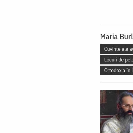
Maria Bur
Cuvinte ale a
Locuri de pel
Ortodoxia în