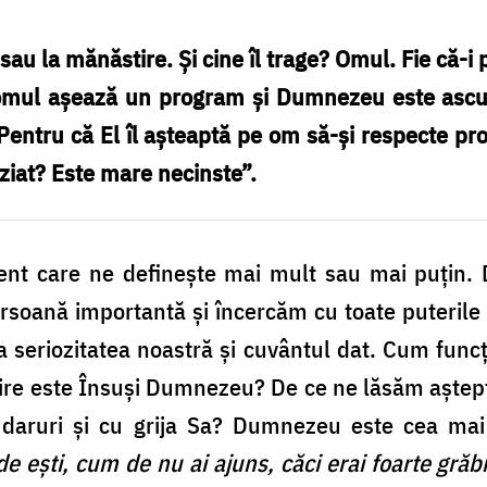
sau la mănăstire. Și cine îl trage? Omul. Fie că-i p
 omul așează un program și Dumnezeu este ascul
 Pentru că El îl așteaptă pe om să-și respecte pro
ziat? Este mare necinste”.
ent care ne definește mai mult sau mai puțin. 
persoană importantă și încercăm cu toate puterile
ita seriozitatea noastră și cuvântul dat. Cum fun
nire este Însuși Dumnezeu? De ce ne lăsăm aștept
 daruri și cu grija Sa? Dumnezeu este cea ma
 ești, cum de nu ai ajuns, căci erai foarte grăb