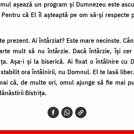
 omul așează un program și Dumnezeu este ascul
? Pentru că El îl așteaptă pe om să-și respecte 
e prezent. Ai întârziat? Este mare necinste. Cân
 foarte mult să nu întârzie. Dacă întârzie, își ce
nța. Așa-i și la biserică. Ai fixat o întâlnire 
tabilit ora întâlnirii, nu Domnul. El te lasă liber.
mai că, de multe ori, omul ajunge să fie mai pu
ănăstirii Bistrița.