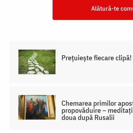
Alătură-te comu
Prețuiește fiecare clipă!
Chemarea primilor apost
propovăduire – meditați
doua după Rusalii