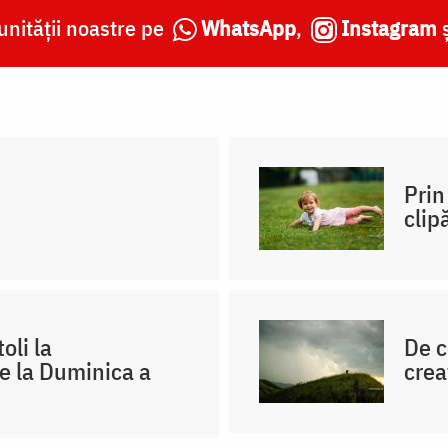
nității noastre pe
WhatsApp
,
Instagram
Prin
clip
oli la
De c
e la Duminica a
crea