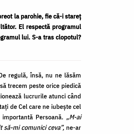
reot la parohie, fie că-i stareț
tător. El respectă programul
gramul lui. S-a tras clopotul?
De regulă, însă, nu ne lăsăm
 să trecem peste orice piedică
cționează lucrurile atunci când
ați de Cel care ne iubește cel
i importantă Persoană.
„M-ai
it să-mi comunici ceva”,
ne-ar