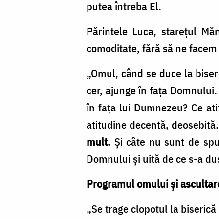
putea întreba El.
Părintele Luca, starețul Măn
comoditate, fără să ne facem 
„Omul, când se duce la biseric
cer, ajunge în fața Domnului. 
în fața lui Dumnezeu? Ce ati
atitudine decentă, deosebită
mult.
Și câte nu sunt de spu
Domnului și uită de ce s-a dus
Programul omului și asculta
„Se trage clopotul la biserică 