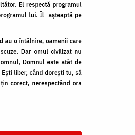
tător. El respectă programul
programul lui. Îl așteaptă pe
d au o întâlnire, oamenii care
r scuze. Dar omul civilizat nu
cu Domnul, Domnul este atât de
 Ești liber, când dorești tu, să
țin corect, nerespectând ora