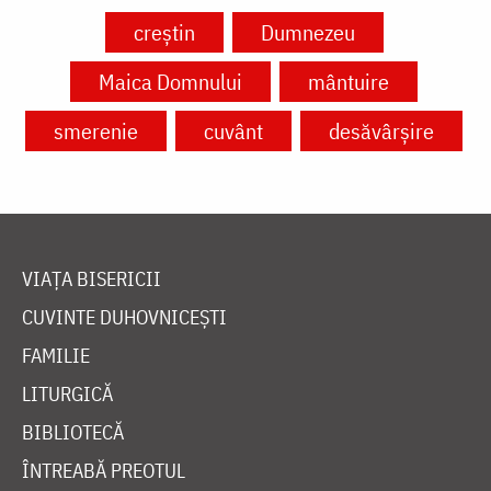
creștin
Dumnezeu
Maica Domnului
mântuire
smerenie
cuvânt
desăvârșire
VIAȚA BISERICII
CUVINTE DUHOVNICEȘTI
FAMILIE
LITURGICĂ
BIBLIOTECĂ
ÎNTREABĂ PREOTUL