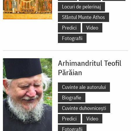
Locuri de pelerinaj
Sfântul Munte Athos
Predici
Video
Fotografii
Arhimandritul Teofil
Părăian
Cuvinte ale autorului
Biografie
Cuvinte duhovnicești
Predici
Video
Fotografii