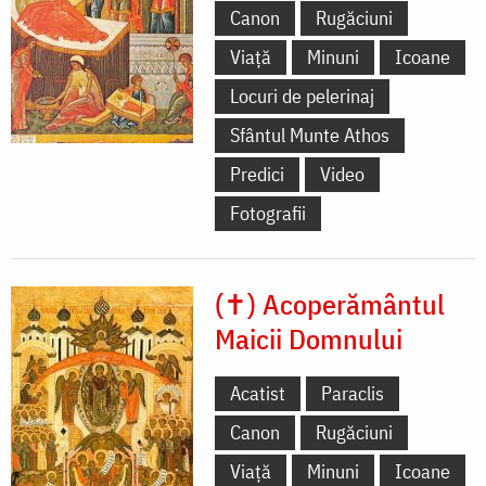
Canon
Rugăciuni
Viață
Minuni
Icoane
Locuri de pelerinaj
Sfântul Munte Athos
Predici
Video
Fotografii
(✝) Acoperământul
Maicii Domnului
Acatist
Paraclis
Canon
Rugăciuni
Viață
Minuni
Icoane