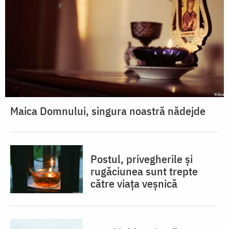
Maica Domnului, singura noastră nădejde
Postul, privegherile și
rugăciunea sunt trepte
către viața veșnică