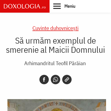
Skip
Meniu
to
main
Main
content
navigation
Cuvinte duhovnicești
Să urmăm exemplul de
smerenie al Maicii Domnului
Arhimandritul Teofil Părăian