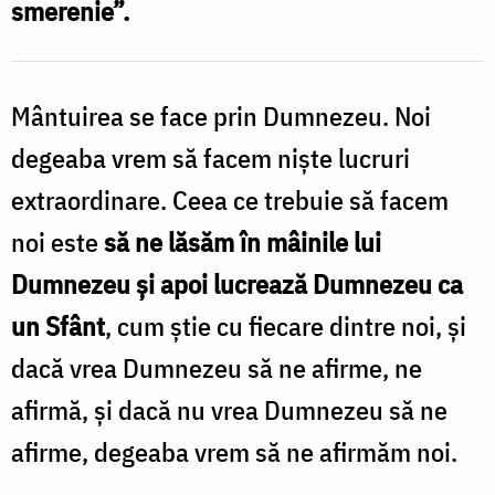
smerenie”.
Domnului
/
Foto:
Mântuirea se face prin Dumnezeu. Noi
Bogdan
degeaba vrem să facem niște lucruri
Zamfirescu
extraordinare. Ceea ce trebuie să facem
noi este
să ne lăsăm în mâinile lui
Dumnezeu și apoi lucrează Dumnezeu ca
un Sfânt
, cum știe cu fiecare dintre noi, și
dacă vrea Dumnezeu să ne afirme, ne
afirmă, și dacă nu vrea Dumnezeu să ne
afirme, degeaba vrem să ne afirmăm noi.