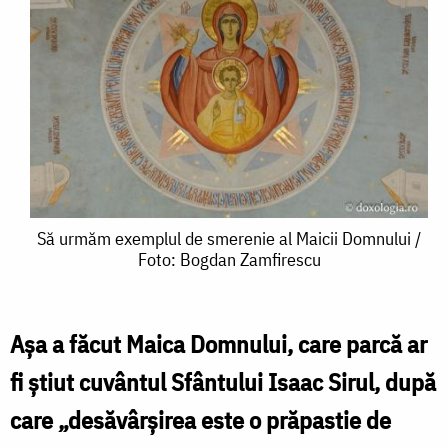
Să
Să urmăm exemplul de smerenie al Maicii Domnului /
Foto: Bogdan Zamfirescu
urmăm
exemplul
de
Așa a făcut Maica Domnului, care parcă ar
smerenie
fi știut cuvântul Sfântului Isaac Sirul, după
al
care „desăvârșirea este o prăpastie de
Maicii