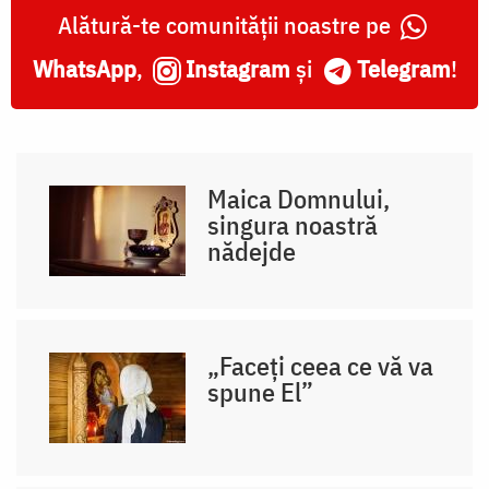
Alătură-te comunității noastre pe
WhatsApp
,
Instagram
și
Telegram
!
Maica Domnului,
singura noastră
nădejde
„Faceți ceea ce vă va
spune El”