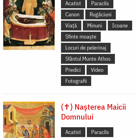
Acatist
Paraclis
Canon
Rugăciuni
Viață
Minuni
Icoane
Sfinte moaște
Locuri de pelerinaj
Sfântul Munte Athos
Predici
Video
Fotografii
(✝) Nașterea Maicii
Domnului
Acatist
Paraclis