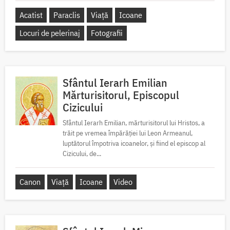
Acatist
Paraclis
Viață
Icoane
Locuri de pelerinaj
Fotografii
Sfântul Ierarh Emilian
Mărturisitorul, Episcopul
Cizicului
Sfântul Ierarh Emilian, mărturisitorul lui Hristos, a
trăit pe vremea împărăției lui Leon Armeanul,
luptătorul împotriva icoanelor, și fiind el episcop al
Cizicului, de...
Canon
Viață
Icoane
Video