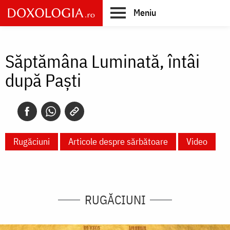
Skip
Meniu
to
main
Main
content
navigation
Săptămâna Luminată, întâi
după Paști
Rugăciuni
Articole despre sărbătoare
Video
RUGĂCIUNI