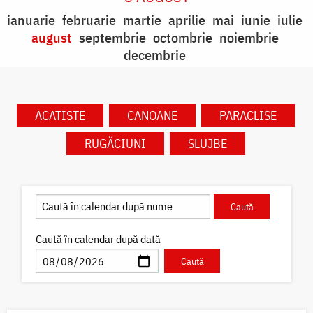
ianuarie
februarie
martie
aprilie
mai
iunie
iulie
august
septembrie
octombrie
noiembrie
decembrie
ACATISTE
CANOANE
PARACLISE
RUGĂCIUNI
SLUJBE
Caută în calendar după dată