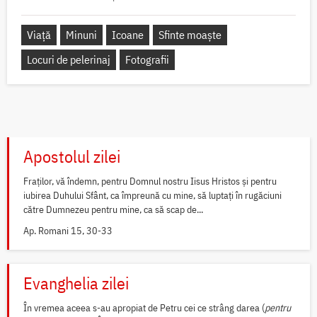
Viață
Minuni
Icoane
Sfinte moaște
Locuri de pelerinaj
Fotografii
Apostolul zilei
Fraților, vă îndemn, pentru Domnul nostru Iisus Hristos și pentru
iubirea Duhului Sfânt, ca împreună cu mine, să luptați în rugăciuni
către Dumnezeu pentru mine, ca să scap de...
Ap. Romani 15, 30-33
Evanghelia zilei
În vremea aceea s-au apropiat de Petru cei ce strâng darea (
pentru