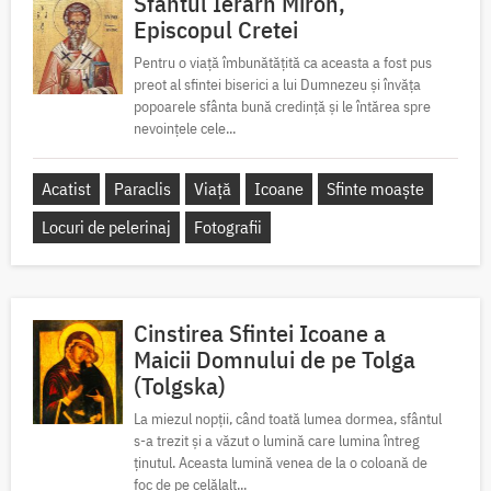
Sfântul Ierarh Miron,
Episcopul Cretei
Pentru o viață îmbunătățită ca aceasta a fost pus
preot al sfintei biserici a lui Dumnezeu și învăța
popoarele sfânta bună credință și le întărea spre
nevoințele cele...
Acatist
Paraclis
Viață
Icoane
Sfinte moaște
Locuri de pelerinaj
Fotografii
Cinstirea Sfintei Icoane a
Maicii Domnului de pe Tolga
(Tolgska)
La miezul nopții, când toată lumea dormea, sfântul
s-a trezit și a văzut o lumină care lumina întreg
ținutul. Aceasta lumină venea de la o coloană de
foc de pe celălalt...