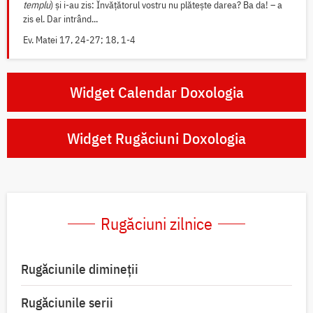
templu
) și i-au zis: Învățătorul vostru nu plătește darea? Ba da! – a
zis el. Dar intrând...
Ev. Matei 17, 24-27; 18, 1-4
Widget Calendar Doxologia
Widget Rugăciuni Doxologia
Rugăciuni zilnice
Rugăciunile dimineții
Rugăciunile serii