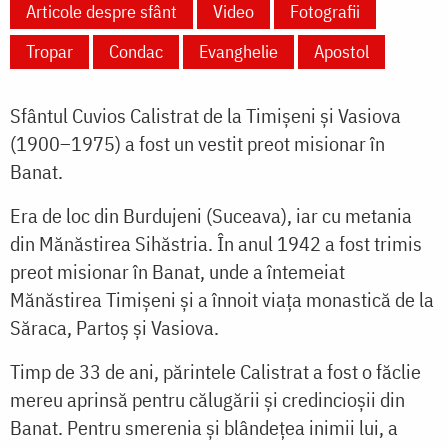
Articole despre sfânt
Video
Fotografii
Tropar
Condac
Evanghelie
Apostol
Sfântul Cuvios Calistrat de la Timișeni și Vasiova
(1900–1975) a fost un vestit preot misionar în
Banat.
Era de loc din Burdujeni (Suceava), iar cu metania
din Mănăstirea Sihăstria. În anul 1942 a fost trimis
preot misionar în Banat, unde a întemeiat
Mănăstirea Timișeni și a înnoit viața monastică de la
Săraca, Partoș și Vasiova.
Timp de 33 de ani, părintele Calistrat a fost o făclie
mereu aprinsă pentru călugării și credincioșii din
Banat. Pentru smerenia și blândețea inimii lui, a