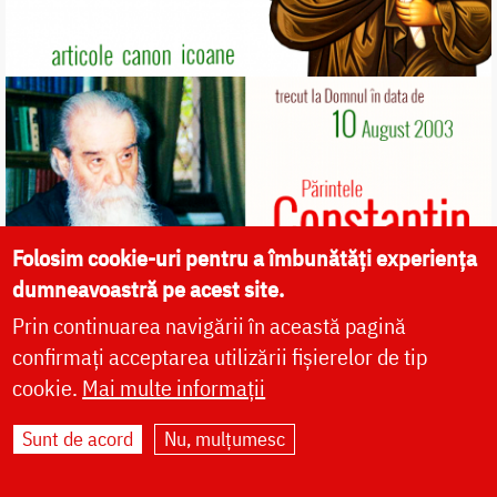
Folosim cookie-uri pentru a îmbunătăți experiența
dumneavoastră pe acest site.
Prin continuarea navigării în această pagină
confirmați acceptarea utilizării fișierelor de tip
cookie.
Mai multe informații
Sunt de acord
Nu, mulțumesc