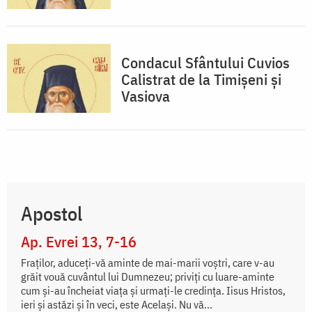
Condacul Sfântului Cuvios
Calistrat de la Timișeni și
Vasiova
Apostol
Ap. Evrei 13, 7-16
Fraţilor, aduceţi-vă aminte de mai-marii voştri, care v-au
grăit vouă cuvântul lui Dumnezeu; priviţi cu luare-aminte
cum şi-au încheiat viaţa şi urmaţi-le credinţa. Iisus Hristos,
ieri şi astăzi şi în veci, este Acelaşi. Nu vă...