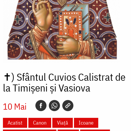
✝)
Sfântul Cuvios Calistrat de
la Timișeni și Vasiova
10 Mai
Acatist
Canon
Viață
Icoane