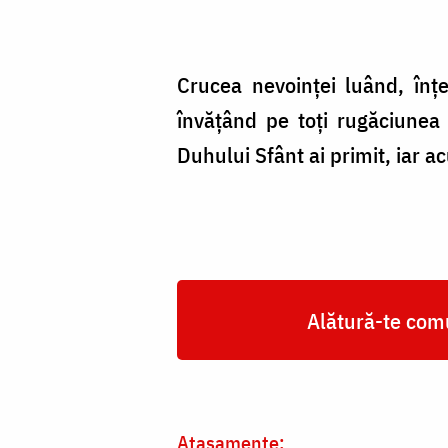
Crucea nevoinței luând, înțe
învățând pe toți rugăciunea 
Duhului Sfânt ai primit, iar 
Alătură-te comu
Atașamente: