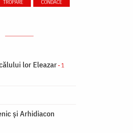
TROPARE
CONDACE
călului lor Eleazar
- 1
nic şi Arhidiacon