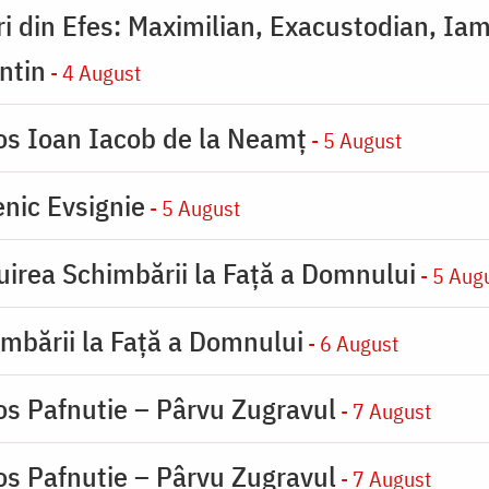
eri din Efes: Maximilian, Exacustodian, Iam
ntin
- 4 August
ios Ioan Iacob de la Neamț
- 5 August
nic Evsignie
- 5 August
uirea Schimbării la Faţă a Domnului
- 5 Aug
imbării la Faţă a Domnului
- 6 August
os Pafnutie – Pârvu Zugravul
- 7 August
os Pafnutie – Pârvu Zugravul
- 7 August