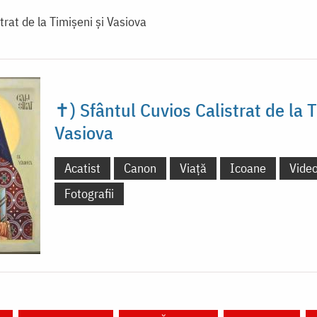
trat de la Timișeni și Vasiova
✝) Sfântul Cuvios Calistrat de la T
Vasiova
Acatist
Canon
Viață
Icoane
Vide
Fotografii