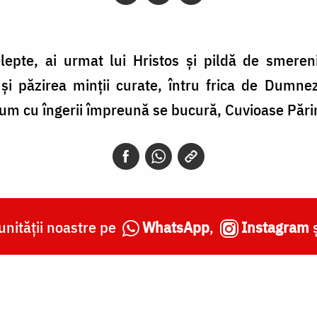
lepte, ai urmat lui Hristos și pildă de smereni
și păzirea minții curate, întru frica de Dumne
acum cu îngerii împreună se bucură, Cuvioase Părin
nității noastre pe
WhatsApp
,
Instagram