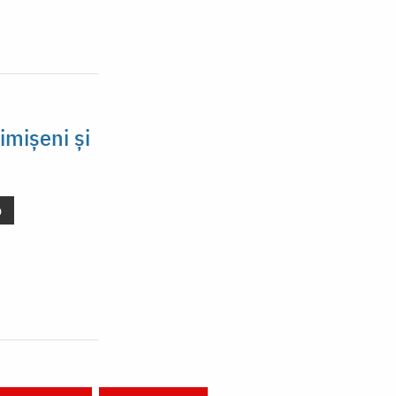
imișeni și
o