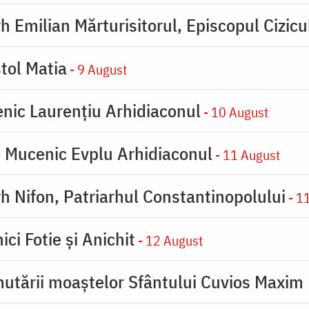
h Emilian Mărturisitorul, Episcopul Cizicu
tol Matia
- 9 August
enic Laurențiu Arhidiaconul
- 10 August
e Mucenic Evplu Arhidiaconul
- 11 August
rh Nifon, Patriarhul Constantinopolului
- 1
ici Fotie şi Anichit
- 12 August
utării moaştelor Sfântului Cuvios Maxim 