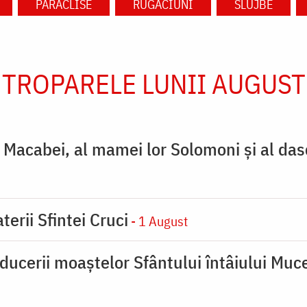
PARACLISE
RUGĂCIUNI
SLUJBE
TROPARELE LUNII AUGUST
ţi Macabei, al mamei lor Solomoni şi al das
terii Sfintei Cruci
- 1 August
ducerii moaştelor Sfântului întâiului Muce