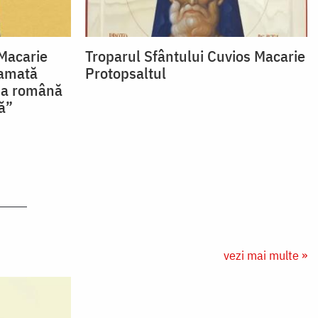
Macarie
Troparul Sfântului Cuvios Macarie
lamată
Protopsaltul
ba română
ă”
vezi mai multe »