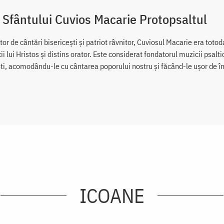
 Sfântului Cuvios Macarie Protopsaltul
r de cântări bisericeşti şi patriot râvnitor, Cuviosul Macarie era totoda
cii lui Hristos şi distins orator. Este considerat fondatorul muzicii psa
ști, acomodându-le cu cântarea poporului nostru și făcând-le ușor de în
ICOANE