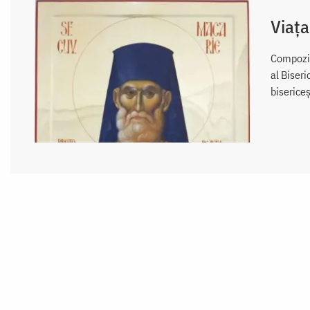
Viața
Compozito
al Biseri
biserice