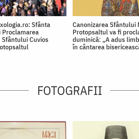
xologia.ro: Sfânta
Canonizarea Sfântului 
și Proclamarea
Protopsaltul va fi proc
i Sfântului Cuvios
duminică: „A adus lim
otopsaltul
în cântarea bisericeasc
FOTOGRAFII