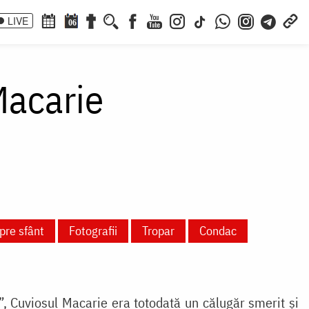
LIVE
06
Macarie
pre sfânt
Fotografii
Tropar
Condac
r”, Cuviosul Macarie era totodată un călugăr smerit și