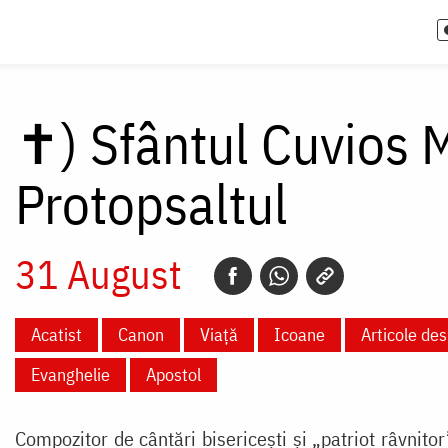
✝)
Sfântul Cuvios 
Protopsaltul
31 August
Acatist
Canon
Viață
Icoane
Articole des
Evanghelie
Apostol
Compozitor de cântări bisericești și „patriot râvnito