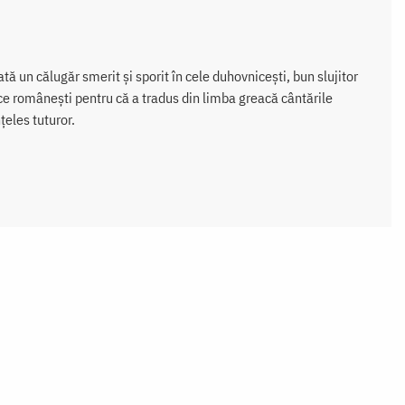
tă un călugăr smerit şi sporit în cele duhovniceşti, bun slujitor
ltice românești pentru că a tradus din limba greacă cântările
țeles tuturor.