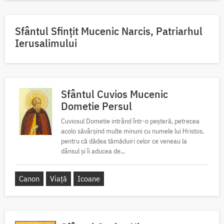
Sfântul Sfinţit Mucenic Narcis, Patriarhul
Ierusalimului
Sfântul Cuvios Mucenic
Dometie Persul
Cuviosul Dometie intrând într-o peșteră, petrecea
acolo săvârșind multe minuni cu numele lui Hristos,
pentru că dădea tămăduiri celor ce veneau la
dânsul și îi aducea de...
Canon
Viață
Icoane