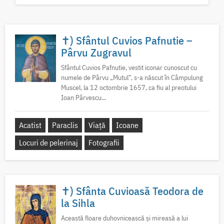
✝) Sfântul Cuvios Pafnutie –
Pârvu Zugravul
Sfântul Cuvios Pafnutie, vestit iconar cunoscut cu
numele de Pârvu „Mutul”, s-a născut în Câmpulung
Muscel, la 12 octombrie 1657, ca fiu al preotului
Ioan Pârvescu...
Acatist
Paraclis
Viață
Icoane
Locuri de pelerinaj
Fotografii
✝) Sfânta Cuvioasă Teodora de
la Sihla
Această floare duhovnicească și mireasă a lui