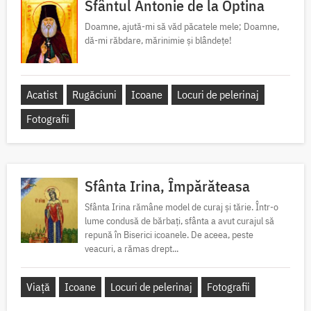
Sfântul Antonie de la Optina
Doamne, ajută-mi să văd păcatele mele; Doamne,
dă-mi răbdare, mărinimie şi blândeţe!
Acatist
Rugăciuni
Icoane
Locuri de pelerinaj
Fotografii
Sfânta Irina, Împărăteasa
Sfânta Irina rămâne model de curaj și tărie. Într-o
lume condusă de bărbați, sfânta a avut curajul să
repună în Biserici icoanele. De aceea, peste
veacuri, a rămas drept...
Viață
Icoane
Locuri de pelerinaj
Fotografii