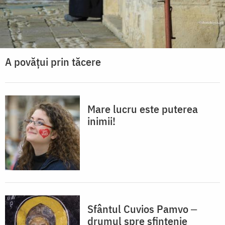
A povățui prin tăcere
Mare lucru este puterea
inimii!
Sfântul Cuvios Pamvo ‒
drumul spre sfințenie