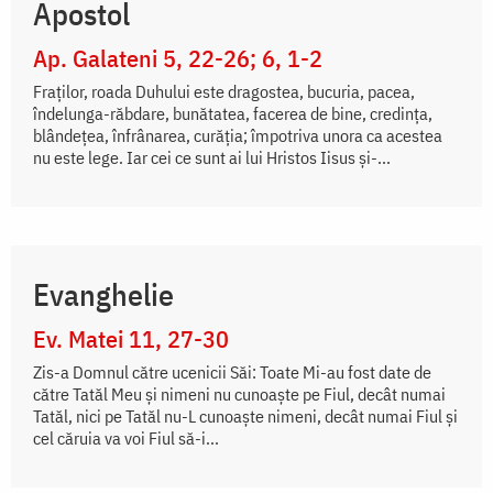
Apostol
Ap. Galateni 5, 22-26; 6, 1-2
Fraților, roada Duhului este dragostea, bucuria, pacea,
îndelunga-răbdare, bunătatea, facerea de bine, credința,
blândețea, înfrânarea, curăția; împotriva unora ca acestea
nu este lege. Iar cei ce sunt ai lui Hristos Iisus și-...
Evanghelie
Ev. Matei 11, 27-30
Zis-a Domnul către ucenicii Săi: Toate Mi-au fost date de
către Tatăl Meu și nimeni nu cunoaște pe Fiul, decât numai
Tatăl, nici pe Tatăl nu-L cunoaște nimeni, decât numai Fiul și
cel căruia va voi Fiul să-i...