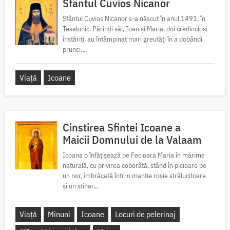
Sfântul Cuvios Nicanor
Sfântul Cuvios Nicanor s-a născut în anul 1491, în
Tesalonic. Părinții săi, Ioan și Maria, doi credincioși
înstăriți, au întâmpinat mari greutăți în a dobândi
prunci....
Viață
Icoane
Cinstirea Sfintei Icoane a
Maicii Domnului de la Valaam
Icoana o înfățișează pe Fecioara Maria în mărime
naturală, cu privirea coborâtă, stând în picioare pe
un nor, îmbrăcată într-o mantie roșie strălucitoare
și un stihar...
Viață
Minuni
Icoane
Locuri de pelerinaj