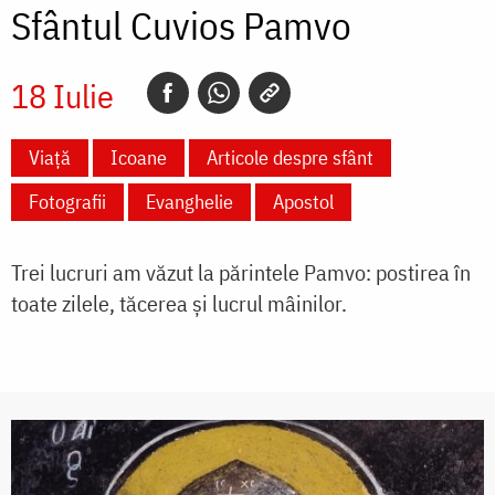
Sfântul Cuvios Pamvo
18 Iulie
Viață
Icoane
Articole despre sfânt
Fotografii
Evanghelie
Apostol
Trei lucruri am văzut la părintele Pamvo: postirea în
toate zilele, tăcerea și lucrul mâinilor.