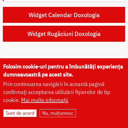
Widget Calendar Doxologia
Widget Rugăciuni Doxologia
Folosim cookie-uri pentru a îmbunătăți experiența
Rugăciuni zilnice
dumneavoastră pe acest site.
Prin continuarea navigării în această pagină
Rugăciunile dimineții
confirmați acceptarea utilizării fișierelor de tip
cookie.
Mai multe informații
Rugăciunile serii
Sunt de acord
Nu, mulțumesc
Paraclisul Preasfintei Născătoare de Dumnezeu