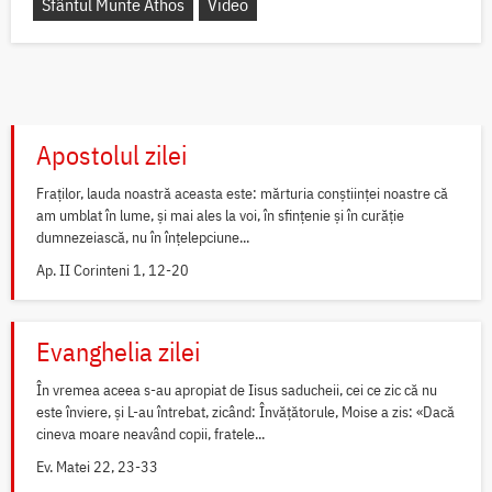
Sfântul Munte Athos
Video
Apostolul zilei
Fraților, lauda noastră aceasta este: mărturia conștiinței noastre că
am umblat în lume, și mai ales la voi, în sfințenie și în curăție
dumnezeiască, nu în înțelepciune...
Ap. II Corinteni 1, 12-20
Evanghelia zilei
În vremea aceea s-au apropiat de Iisus saducheii, cei ce zic că nu
este înviere, și L-au întrebat, zicând: Învățătorule, Moise a zis: «Dacă
cineva moare neavând copii, fratele...
Ev. Matei 22, 23-33