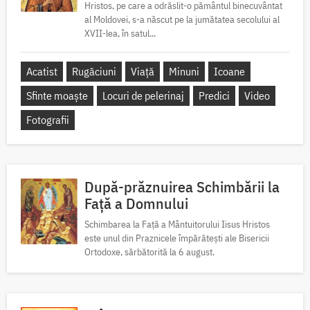
Hristos, pe care a odrăslit-o pământul binecuvântat
al Moldovei, s-a născut pe la jumătatea secolului al
XVII-lea, în satul...
Acatist
Rugăciuni
Viață
Minuni
Icoane
Sfinte moaște
Locuri de pelerinaj
Predici
Video
Fotografii
După-prăznuirea Schimbării la
Față a Domnului
Schimbarea la Față a Mântuitorului Iisus Hristos
este unul din Praznicele împărătești ale Bisericii
Ortodoxe, sărbătorită la 6 august.