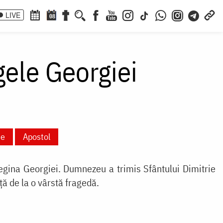
LIVE
08
gele Georgiei
ie
Apostol
regina Georgiei. Dumnezeu a trimis Sfântului Dimitrie
nță de la o vârstă fragedă.