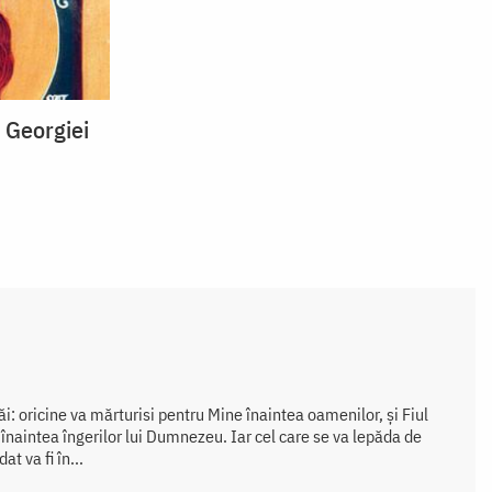
e Georgiei
i: oricine va mărturisi pentru Mine înaintea oamenilor, şi Fiul
înaintea îngerilor lui Dumnezeu. Iar cel care se va lepăda de
t va fi în...