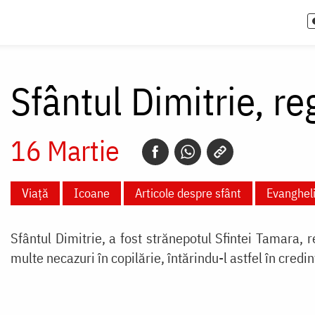
Sfântul Dimitrie, re
16 Martie
Viață
Icoane
Articole despre sfânt
Evanghel
Sfântul Dimitrie, a fost strănepotul Sfintei Tamara, 
multe necazuri în copilărie, întărindu-l astfel în credi