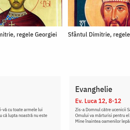
itrie, regele Georgiei
Sfântul Dimitrie, regel
Evanghelie
Ev. Luca 12, 8-12
ți-vă cu toate armele lui
Zis-a Domnul către ucenicii Să
ru că lupta noastră nu este
Omului va mărturisi pentru el 
Mine înaintea oamenilor lepăda