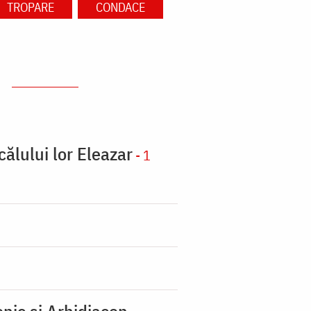
TROPARE
CONDACE
călului lor Eleazar
- 1
nic şi Arhidiacon