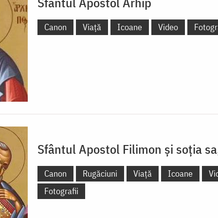
Sfântul Apostol Arhip
Canon
Viață
Icoane
Video
Fotogra
Sfântul Apostol Filimon și soția sa
Canon
Rugăciuni
Viață
Icoane
Vi
Fotografii