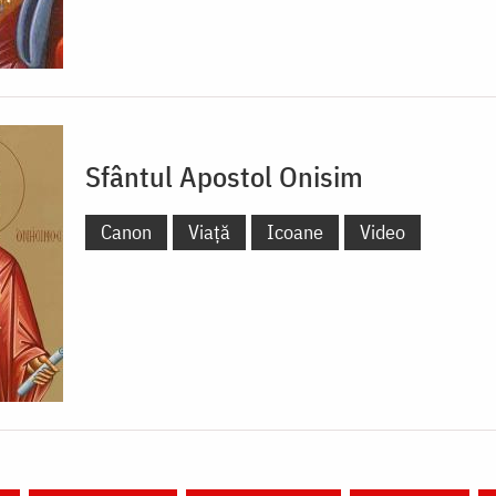
Sfântul Apostol Onisim
Canon
Viață
Icoane
Video