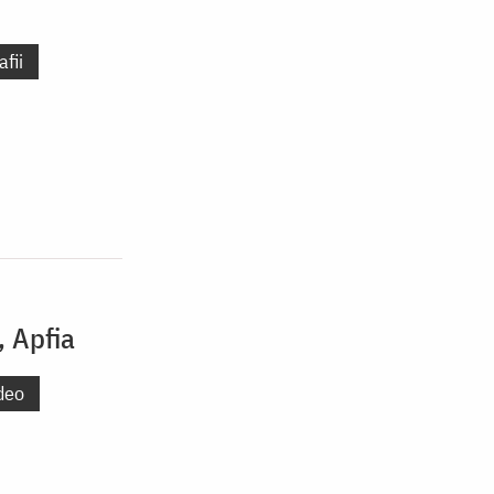
fii
, Apfia
deo