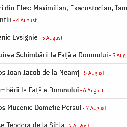
eri din Efes: Maximilian, Exacustodian, Iam
ntin
- 4 August
nic Evsignie
- 5 August
uirea Schimbării la Faţă a Domnului
- 5 Aug
ios Ioan Iacob de la Neamț
- 5 August
imbării la Faţă a Domnului
- 6 August
ios Mucenic Dometie Persul
- 7 August
se Teodora de la Sihla
- 7 August