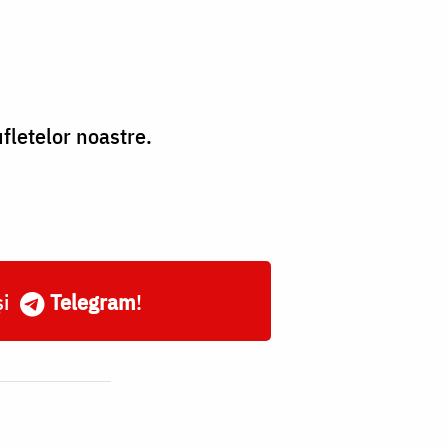
ufletelor noastre.
și
Telegram
!