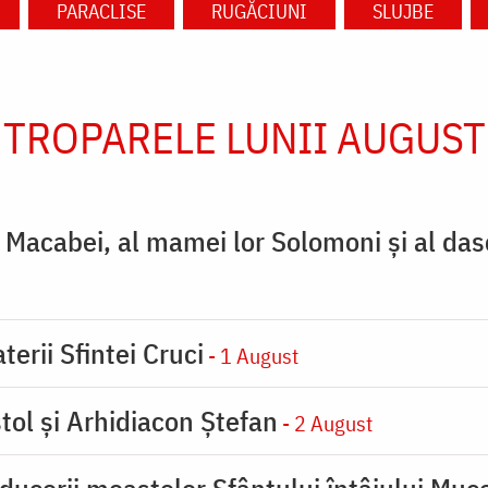
PARACLISE
RUGĂCIUNI
SLUJBE
TROPARELE LUNII AUGUST
ţi Macabei, al mamei lor Solomoni şi al das
terii Sfintei Cruci
- 1 August
tol și Arhidiacon Ștefan
- 2 August
ducerii moaştelor Sfântului întâiului Muce