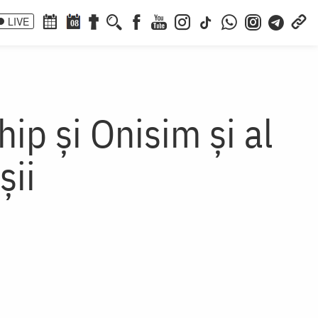
LIVE
08
hip şi Onisim şi al
şii