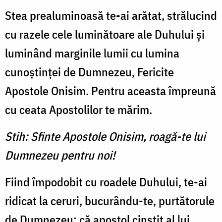
Stea prealuminoasă te-ai arătat, strălucind
cu razele cele luminătoare ale Duhului şi
luminând marginile lumii cu lumina
cunoştinţei de Dumnezeu, Fericite
Apostole Onisim. Pentru aceasta împreună
cu ceata Apostolilor te mărim.
Stih: Sfinte Apostole Onisim, roagă-te lui
Dumnezeu pentru noi!
Fiind împodobit cu roadele Duhului, te-ai
ridicat la ceruri, bucurându-te, purtătorule
de Dumnezeu; că apostol cinstit al lui