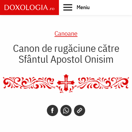
Skip
Meniu
to
main
Main
content
navigation
Canoane
Canon de rugăciune către
Sfântul Apostol Onisim