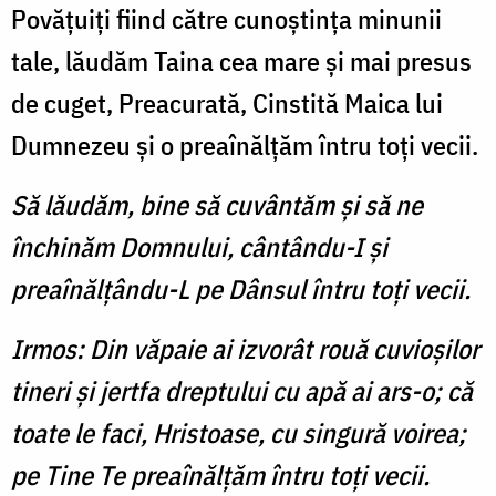
Povăţuiţi fiind către cunoştinţa minunii
tale, lăudăm Taina cea mare şi mai presus
de cuget, Preacurată, Cinstită Maica lui
Dumnezeu şi o preaînălţăm întru toţi vecii.
Să lăudăm, bine să cuvântăm şi să ne
închinăm Domnului, cântându-I şi
preaînălţându-L pe Dânsul întru toţi vecii.
Irmos: Din văpaie ai izvorât rouă cuvioşilor
tineri şi jertfa dreptului cu apă ai ars-o; că
toate le faci, Hristoase, cu singură voirea;
pe Tine Te preaînălţăm întru toţi vecii.