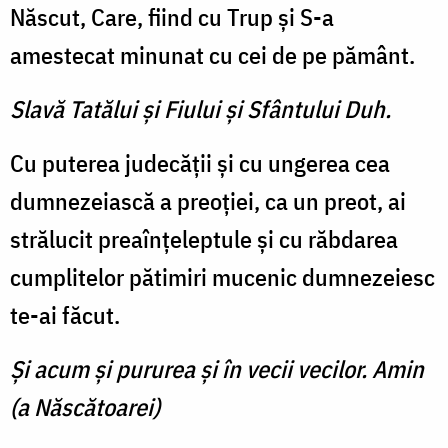
Născut, Care, fiind cu Trup şi S-a
amestecat minunat cu cei de pe pământ.
Slavă Tatălui şi Fiului şi Sfântului Duh.
Cu puterea judecăţii şi cu ungerea cea
dumnezeiască a preoţiei, ca un preot, ai
strălucit preaînţeleptule şi cu răbdarea
cumplitelor pătimiri mucenic dumnezeiesc
te-ai făcut.
Şi acum şi pururea şi în vecii vecilor. Amin
(a Născătoarei)