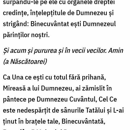
surpându-le pe ele cu organele dreptei
credinţe, înţelepţitule de Dumnezeu şi
strigând: Binecuvântat eşti Dumnezeul
părinţilor noştri.
Şi acum şi pururea şi în vecii vecilor. Amin
(a Născătoarei)
Ca Una ce eşti cu totul fără prihană,
Mireasă a lui Dumnezeu, ai zămislit în
pântece pe Dumnezeu Cuvântul, Cel Ce
este nedespărţit de sânurile Tatălui şi L-ai
ţinut în braţele tale, Binecuvântată,