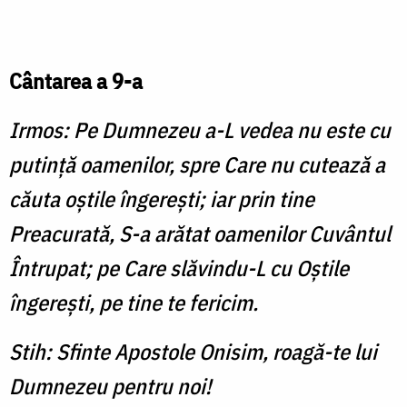
Cântarea a 9-a
Irmos: Pe Dumnezeu a-L vedea nu este cu
putinţă oamenilor, spre Care nu cutează a
căuta oştile îngereşti; iar prin tine
Preacurată, S-a arătat oamenilor Cuvântul
Întrupat; pe Care slăvindu-L cu Oştile
îngereşti, pe tine te fericim.
Stih: Sfinte Apostole Onisim, roagă-te lui
Dumnezeu pentru noi!