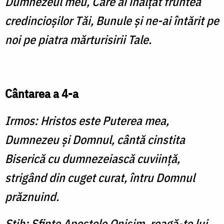
Dumnezeul meu, Care ai înălţat fruntea
credincioşilor Tăi, Bunule şi ne-ai întărit pe
noi pe piatra mărturisirii Tale.
Cântarea a 4-a
Irmos: Hristos este Puterea mea,
Dumnezeu şi Domnul, cântă cinstita
Biserică cu dumnezeiască cuviinţă,
strigând din cuget curat, întru Domnul
prăznuind.
Stih: Sfinte Apostole Onisim, roagă-te lui