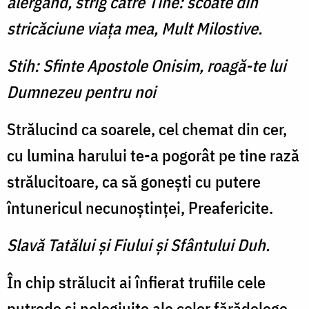
alergând, strig către Tine: scoate din
stricăciune viaţa mea, Mult Milostive.
Stih: Sfinte Apostole Onisim, roagă-te lui
Dumnezeu pentru noi
Strălucind ca soarele, cel chemat din cer,
cu lumina harului te-a pogorât pe tine rază
strălucitoare, ca să goneşti cu putere
întunericul necunoştinţei, Preafericite.
Slavă Tatălui şi Fiului şi Sfântului Duh.
În chip strălucit ai înfierat trufiile cele
putrede şi nelegiuite ale celor fărădelege,