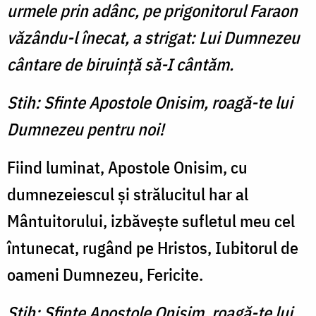
urmele prin adânc, pe prigonitorul Faraon
văzându-l înecat, a strigat: Lui Dumnezeu
cântare de biruinţă să-I cântăm.
Stih: Sfinte Apostole Onisim, roagă-te lui
Dumnezeu pentru noi!
Fiind luminat, Apostole Onisim, cu
dumnezeiescul şi strălucitul har al
Mântuitorului, izbăveşte sufletul meu cel
întunecat, rugând pe Hristos, Iubitorul de
oameni Dumnezeu, Fericite.
Stih: Sfinte Apostole Onisim, roagă-te lui