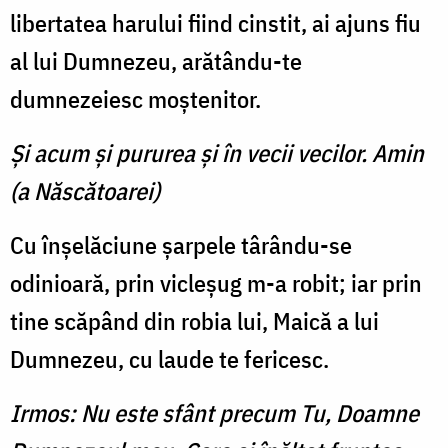
libertatea harului fiind cinstit, ai ajuns fiu
al lui Dumnezeu, arătându-te
dumnezeiesc moştenitor.
Şi acum şi pururea şi în vecii vecilor. Amin
(a Născătoarei)
Cu înşelăciune şarpele târându-se
odinioară, prin vicleşug m-a robit; iar prin
tine scăpând din robia lui, Maică a lui
Dumnezeu, cu laude te fericesc.
Irmos: Nu este sfânt precum Tu, Doamne