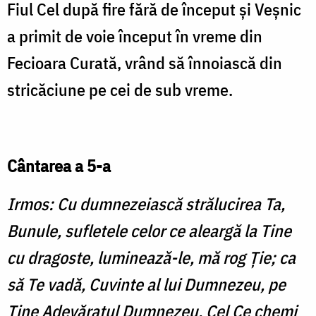
Fiul Cel după fire fără de început şi Veşnic
a primit de voie început în vreme din
Fecioara Curată, vrând să înnoiască din
stricăciune pe cei de sub vreme.
Cântarea a 5-a
Irmos: Cu dumnezeiască strălucirea Ta,
Bunule, sufletele celor ce aleargă la Tine
cu dragoste, luminează-le, mă rog Ţie; ca
să Te vadă, Cuvinte al lui Dumnezeu, pe
Tine Adevăratul Dumnezeu, Cel Ce chemi