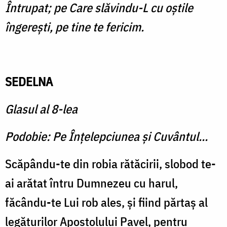
Întrupat; pe Care slăvindu-L cu oştile
îngereşti, pe tine te fericim.
SEDELNA
Glasul al 8-lea
Podobie: Pe Înţelepciunea şi Cuvântul...
Scăpându-te din robia rătăcirii, slobod te-
ai arătat întru Dumnezeu cu harul,
făcându-te Lui rob ales, şi fiind părtaş al
legăturilor Apostolului Pavel, pentru