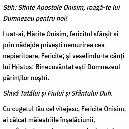
Stih: Sfinte Apostole Onisim, roagă-te lui
Dumnezeu pentru noi!
Luat-ai, Mărite Onisim, fericitul sfârşit şi
prin nădejde priveşti nemurirea cea
nepieritoare, Fericite; şi veselindu-te cânţi
lui Hristos: Binecuvântat eşti Dumnezeul
părinţilor noştri.
Slavă Tatălui şi Fiului şi Sfântului Duh.
Cu cugetul tău cel vitejesc, Fericite Onisim,
ai călcat măiestriile înşelăciunii,