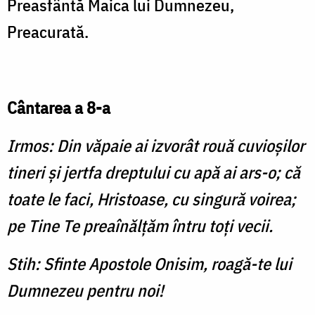
Preasfântă Maica lui Dumnezeu,
Preacurată.
Cântarea a 8-a
Irmos: Din văpaie ai izvorât rouă cuvioşilor
tineri şi jertfa dreptului cu apă ai ars-o; că
toate le faci, Hristoase, cu singură voirea;
pe Tine Te preaînălţăm întru toţi vecii.
Stih: Sfinte Apostole Onisim, roagă-te lui
Dumnezeu pentru noi!