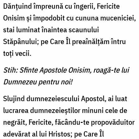
Dănţuind împreună cu îngerii, Fericite
Onisim şi împodobit cu cununa muceniciei,
stai luminat înaintea scaunului
Stăpânului; pe Care Îl preaînălţăm întru
toţi vecii.
Stih: Sfinte Apostole Onisim, roagă-te lui
Dumnezeu pentru noi!
Slujind dumnezeiescului Apostol, ai luat
lucrarea dumnezeieştilor minuni cele de
negrăit, Fericite, făcându-te propovăduitor
adevărat al lui Hristos; pe Care Îl