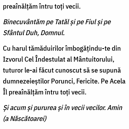
preaînălţăm întru toţi vecii.
Binecuvântăm pe Tatăl şi pe Fiul şi pe
Sfântul Duh, Domnul.
Cu harul tămăduirilor îmbogăţindu-te din
Izvorul Cel Îndestulat al Mântuitorului,
tuturor le-ai făcut cunoscut să se supună
dumnezeieştilor Porunci, Fericite. Pe Acela
Îl preaînălţăm întru toţi vecii.
Şi acum şi pururea şi în vecii vecilor. Amin
(a Născătoarei)