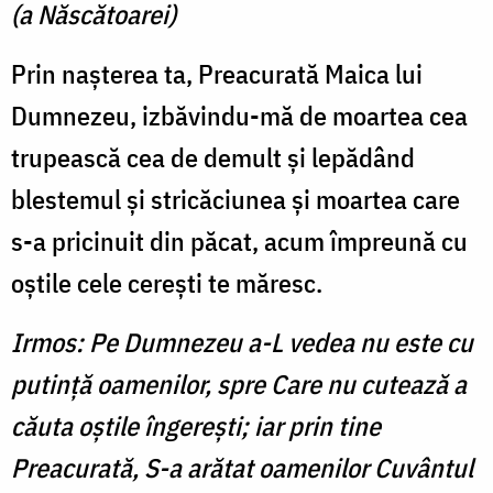
(a Născătoarei)
Prin naşterea ta, Preacurată Maica lui
Dumnezeu, izbăvindu-mă de moartea cea
trupească cea de demult şi lepădând
blestemul şi stricăciunea şi moartea care
s-a pricinuit din păcat, acum împreună cu
oştile cele cereşti te măresc.
Irmos: Pe Dumnezeu a-L vedea nu este cu
putinţă oamenilor, spre Care nu cutează a
căuta oştile îngereşti; iar prin tine
Preacurată, S-a arătat oamenilor Cuvântul