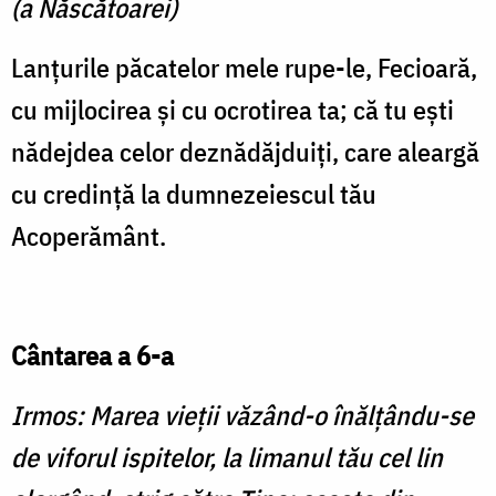
(a Născătoarei)
Lanţurile păcatelor mele rupe-le, Fecioară,
cu mijlocirea şi cu ocrotirea ta; că tu eşti
nădejdea celor deznădăjduiţi, care aleargă
cu credinţă la dumnezeiescul tău
Acoperământ.
Cântarea a 6-a
Irmos: Marea vieţii văzând-o înălţându-se
de viforul ispitelor, la limanul tău cel lin