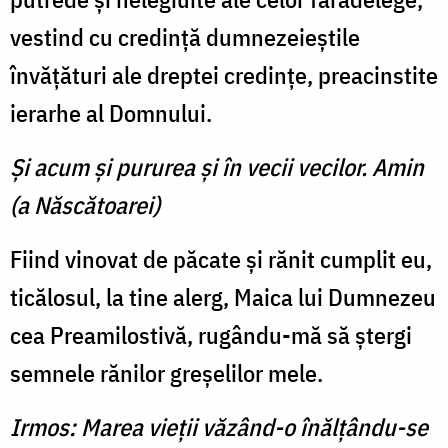
vestind cu credinţă dumnezeieştile
învăţături ale dreptei credinţe, preacinstite
ierarhe al Domnului.
Şi acum şi pururea şi în vecii vecilor. Amin
(a Născătoarei)
Fiind vinovat de păcate şi rănit cumplit eu,
ticălosul, la tine alerg, Maica lui Dumnezeu
cea Preamilostivă, rugându-mă să ştergi
semnele rănilor greşelilor mele.
Irmos: Marea vieţii văzând-o înălţându-se