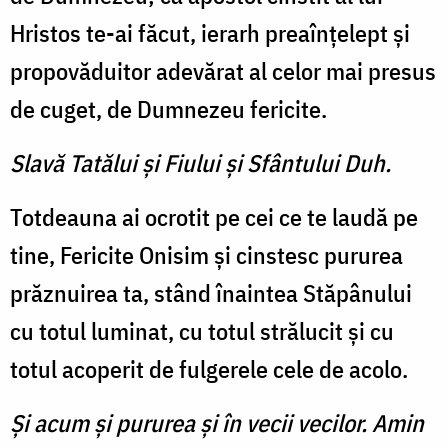
Hristos te-ai făcut, ierarh preaînţelept şi
propovăduitor adevărat al celor mai presus
de cuget, de Dumnezeu fericite.
Slavă Tatălui şi Fiului şi Sfântului Duh.
Totdeauna ai ocrotit pe cei ce te laudă pe
tine, Fericite Onisim şi cinstesc pururea
prăznuirea ta, stând înaintea Stăpânului
cu totul luminat, cu totul strălucit şi cu
totul acoperit de fulgerele cele de acolo.
Şi acum şi pururea şi în vecii vecilor. Amin