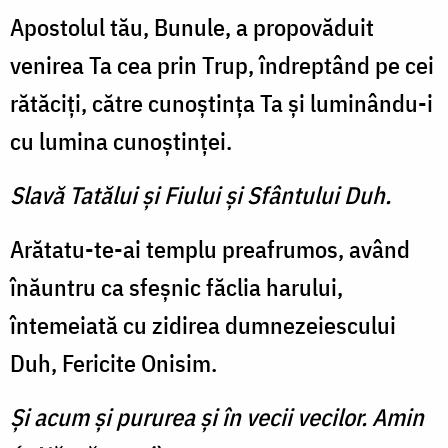
Apostolul tău, Bunule, a propovăduit
venirea Ta cea prin Trup, îndreptând pe cei
rătăciţi, către cunoştinţa Ta şi luminându-i
cu lumina cunoştinţei.
Slavă Tatălui şi Fiului şi Sfântului Duh.
Arătatu-te-ai templu preafrumos, având
înăuntru ca sfeşnic făclia harului,
întemeiată cu zidirea dumnezeiescului
Duh, Fericite Onisim.
Şi acum şi pururea şi în vecii vecilor. Amin