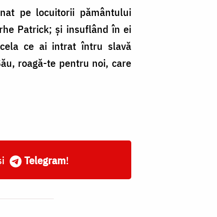
nat pe locuitorii pământului
rhe Patrick; şi insuflând în ei
acela ce ai intrat întru slavă
Său, roagă-te pentru noi, care
și
Telegram
!