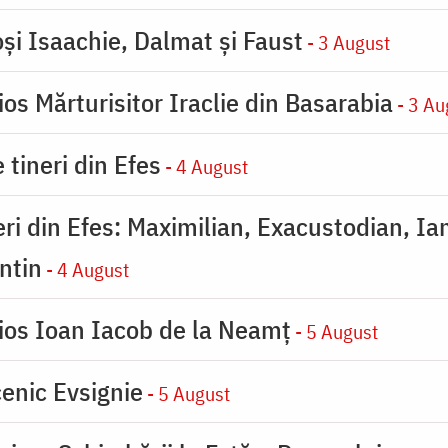
oşi Isaachie, Dalmat şi Faust
- 3 August
os Mărturisitor Iraclie din Basarabia
- 3 Au
 tineri din Efes
- 4 August
eri din Efes: Maximilian, Exacustodian, Ia
ntin
- 4 August
ios Ioan Iacob de la Neamț
- 5 August
enic Evsignie
- 5 August