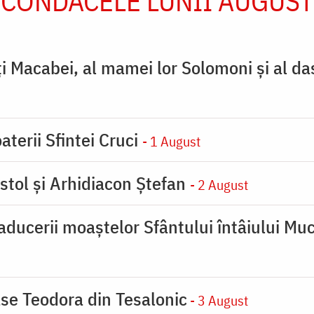
CONDACELE LUNII AUGUST
ţi Macabei, al mamei lor Solomoni şi al da
aterii Sfintei Cruci
- 1 August
stol și Arhidiacon Ștefan
- 2 August
ducerii moaştelor Sfântului întâiului Muc
se Teodora din Tesalonic
- 3 August