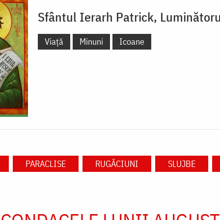
Sfântul Ierarh Patrick, Luminătoru
Viață
Minuni
Icoane
PARACLISE
RUGĂCIUNI
SLUJBE