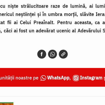
cu nişte strălucitoare raze de lumină, ai lumi
ericul neştiinţei şi în umbra morţii, slăvite Iera
tat fii ai Celui Preaînalt. Pentru aceasta, ca 
 căci ai fost un adevărat ucenic al Adevărului 
nității noastre pe
WhatsApp
,
Instagram