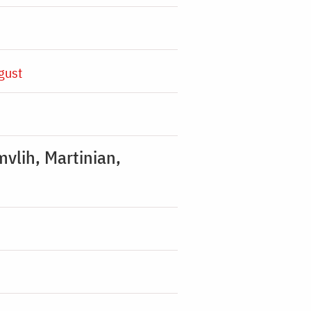
gust
mvlih, Martinian,