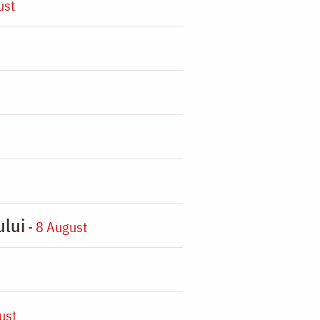
ust
ului
- 8 August
ust