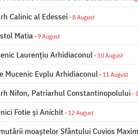
rh Calinic al Edessei
- 8 August
stol Matia
- 9 August
enic Laurențiu Arhidiaconul
- 10 August
e Mucenic Evplu Arhidiaconul
- 11 August
rh Nifon, Patriarhul Constantinopolului
- 
ici Fotie şi Anichit
- 12 August
mutării moaştelor Sfântului Cuvios Maxim