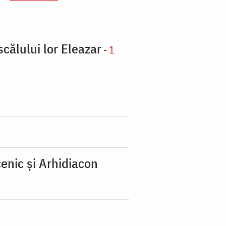
scălului lor Eleazar
- 1
enic şi Arhidiacon