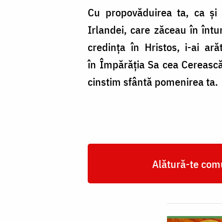
Cu propovăduirea ta, ca şi 
Irlandei, care zăceau în întun
credinţa în Hristos, i-ai ară
în Împărăţia Sa cea Cerească,
cinstim sfântă pomenirea ta.
Alătură-te comu