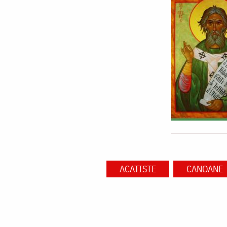
ACATISTE
CANOANE