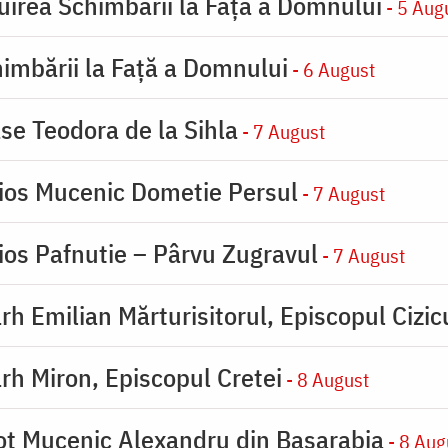
uirea Schimbării la Faţă a Domnului
- 5 Aug
imbării la Faţă a Domnului
- 6 August
se Teodora de la Sihla
- 7 August
ios Mucenic Dometie Persul
- 7 August
ios Pafnutie – Pârvu Zugravul
- 7 August
rh Emilian Mărturisitorul, Episcopul Cizic
rh Miron, Episcopul Cretei
- 8 August
ot Mucenic Alexandru din Basarabia
- 8 Aug