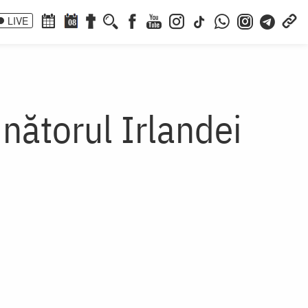
LIVE
08
inătorul Irlandei