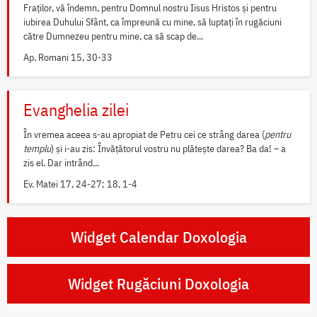
Fraților, vă îndemn, pentru Domnul nostru Iisus Hristos și pentru
iubirea Duhului Sfânt, ca împreună cu mine, să luptați în rugăciuni
către Dumnezeu pentru mine, ca să scap de...
Ap. Romani 15, 30-33
Evanghelia zilei
În vremea aceea s-au apropiat de Petru cei ce strâng darea (
pentru
templu
) și i-au zis: Învățătorul vostru nu plătește darea? Ba da! – a
zis el. Dar intrând...
Ev. Matei 17, 24-27; 18, 1-4
Widget Calendar Doxologia
Widget Rugăciuni Doxologia