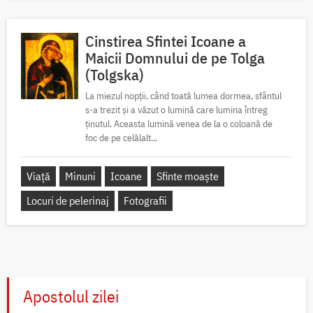
Cinstirea Sfintei Icoane a
Maicii Domnului de pe Tolga
(Tolgska)
La miezul nopții, când toată lumea dormea, sfântul
s-a trezit și a văzut o lumină care lumina întreg
ținutul. Aceasta lumină venea de la o coloană de
foc de pe celălalt...
Viață
Minuni
Icoane
Sfinte moaște
Locuri de pelerinaj
Fotografii
Apostolul zilei