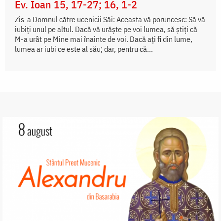
Ev. Ioan 15, 17-27; 16, 1-2
Zis-a Domnul către ucenicii Săi: Aceasta vă poruncesc: Să vă
iubiți unul pe altul. Dacă vă urăște pe voi lumea, să știți că
M-a urât pe Mine mai înainte de voi. Dacă ați fi din lume,
lumea ar iubi ce este al său; dar, pentru că...