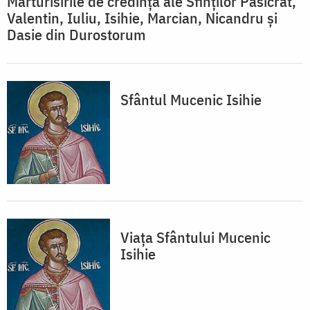
Mărturisirile de credință ale Sfinților Pasicrat,
Valentin, Iuliu, Isihie, Marcian, Nicandru și
Dasie din Durostorum
Sfântul Mucenic Isihie
Viața Sfântului Mucenic
Isihie