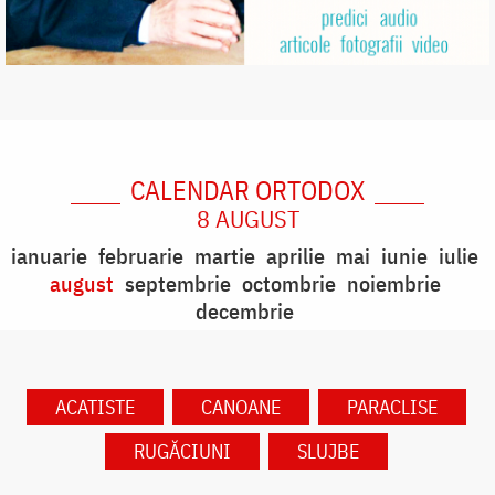
CALENDAR ORTODOX
8 AUGUST
ianuarie
februarie
martie
aprilie
mai
iunie
iulie
august
septembrie
octombrie
noiembrie
decembrie
ACATISTE
CANOANE
PARACLISE
RUGĂCIUNI
SLUJBE