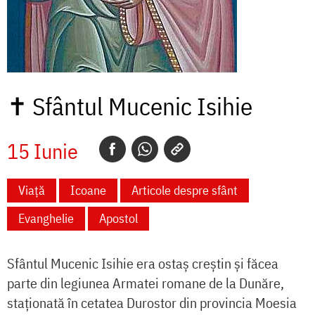
✝
Sfântul Mucenic Isihie
15 Iunie
Viață
Icoane
Articole despre sfânt
Evanghelie
Apostol
Sfântul Mucenic Isihie era ostaș creștin și făcea
parte din legiunea Armatei romane de la Dunăre,
staționată în cetatea Durostor din provincia Moesia