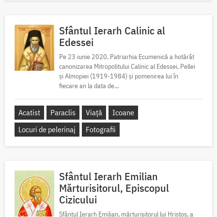
Sfântul Ierarh Calinic al
Edessei
Pe 23 iunie 2020, Patriarhia Ecumenică a hotărât
canonizarea Mitropolitului Calinic al Edessei, Pellei
și Almopiei (1919-1984) și pomenirea lui în
fiecare an la data de...
Acatist
Paraclis
Viață
Icoane
Locuri de pelerinaj
Fotografii
Sfântul Ierarh Emilian
Mărturisitorul, Episcopul
Cizicului
Sfântul Ierarh Emilian, mărturisitorul lui Hristos, a