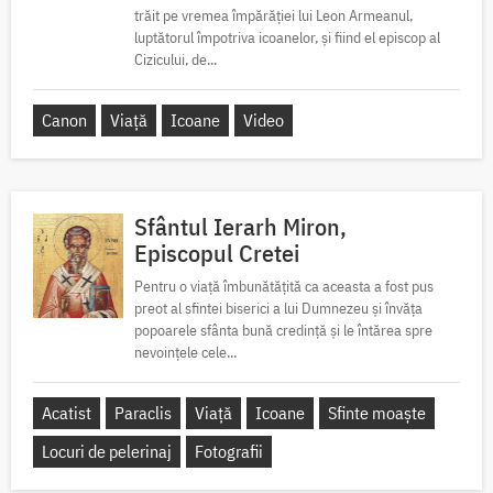
trăit pe vremea împărăției lui Leon Armeanul,
luptătorul împotriva icoanelor, și fiind el episcop al
Cizicului, de...
Canon
Viață
Icoane
Video
Sfântul Ierarh Miron,
Episcopul Cretei
Pentru o viață îmbunătățită ca aceasta a fost pus
preot al sfintei biserici a lui Dumnezeu și învăța
popoarele sfânta bună credință și le întărea spre
nevoințele cele...
Acatist
Paraclis
Viață
Icoane
Sfinte moaște
Locuri de pelerinaj
Fotografii