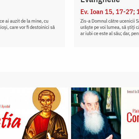
Ev. Ioan 15, 17-27; 
 ce ai auzit de la mine, cu
Zis-a Domnul către ucenicii Să
şi, care vor fi destoinici să
urăște pe voi lumea, să știți 
ar iubi ce este al său; dar, pen