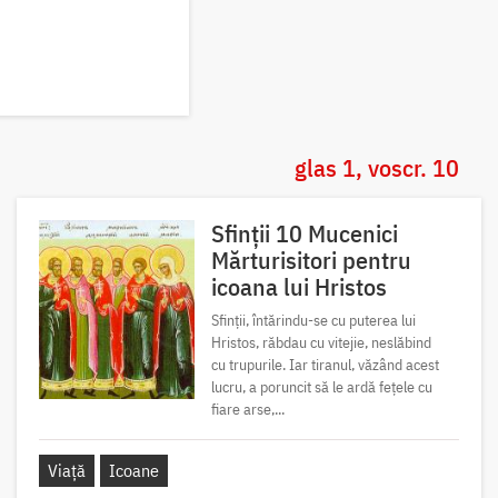
glas 1, voscr. 10
Sfinții 10 Mucenici
Mărturisitori pentru
icoana lui Hristos
Sfinții, întărindu-se cu puterea lui
Hristos, răbdau cu vitejie, neslăbind
cu trupurile. Iar tiranul, văzând acest
lucru, a poruncit să le ardă fețele cu
fiare arse,...
Viață
Icoane