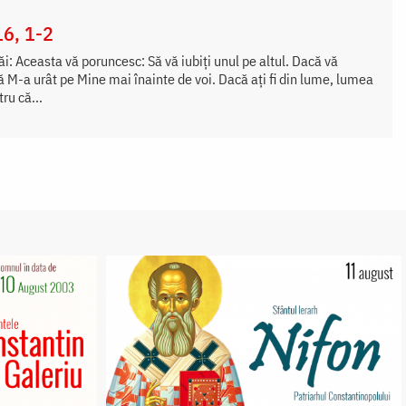
16, 1-2
i: Aceasta vă poruncesc: Să vă iubiți unul pe altul. Dacă vă
că M-a urât pe Mine mai înainte de voi. Dacă ați fi din lume, lumea
tru că...