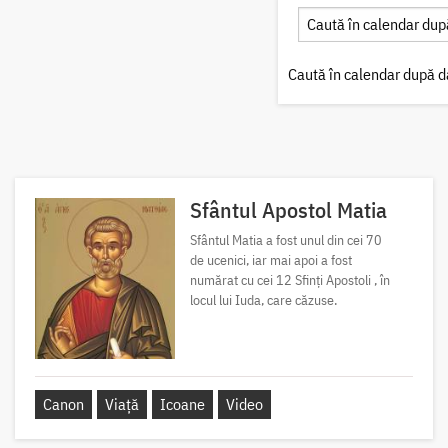
Caută în calendar după d
Sfântul Apostol Matia
Sfântul Matia a fost unul din cei 70
de ucenici, iar mai apoi a fost
numărat cu cei 12 Sfinți Apostoli , în
locul lui Iuda, care căzuse.
Canon
Viață
Icoane
Video