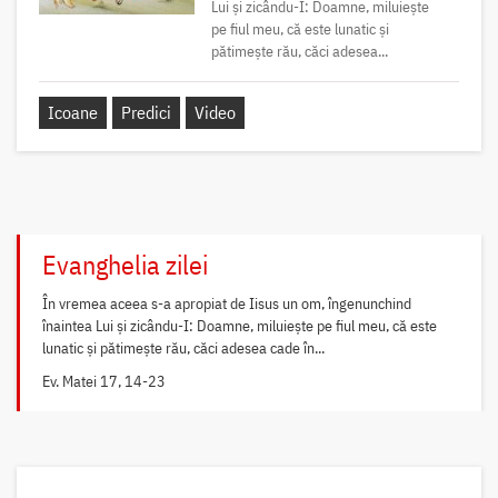
Lui și zicându-I: Doamne, miluiește
pe fiul meu, că este lunatic și
pătimește rău, căci adesea...
Icoane
Predici
Video
Evanghelia zilei
În vremea aceea s-a apropiat de Iisus un om, îngenunchind
înaintea Lui și zicându-I: Doamne, miluiește pe fiul meu, că este
lunatic și pătimește rău, căci adesea cade în...
Ev. Matei 17, 14-23