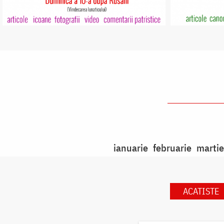
ianuarie
februarie
martie
ACATISTE