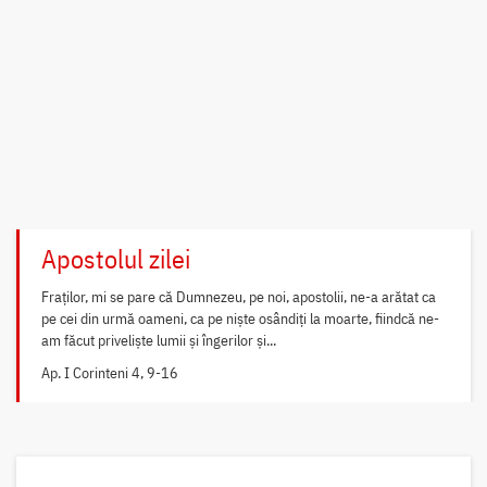
Apostolul zilei
Fraților, mi se pare că Dumnezeu, pe noi, apostolii, ne-a arătat ca
pe cei din urmă oameni, ca pe niște osândiți la moarte, fiindcă ne-
am făcut priveliște lumii și îngerilor și...
Ap. I Corinteni 4, 9-16