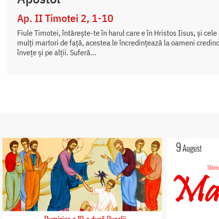
Ap. II Timotei 2, 1-10
Fiule Timotei, întăreşte-te în harul care e în Hristos Iisus, şi cele
mulţi martori de faţă, acestea le încredinţează la oameni credincio
înveţe şi pe alţii. Suferă...