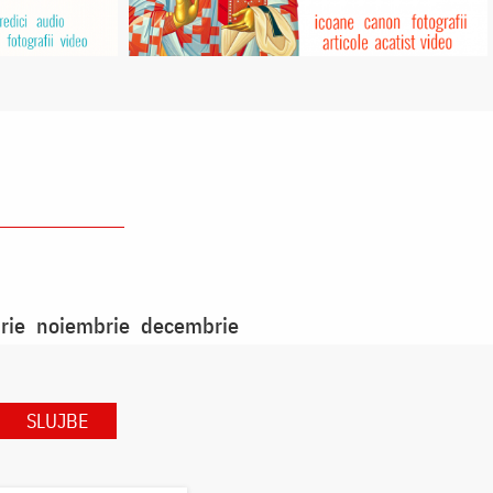
rie
noiembrie
decembrie
SLUJBE