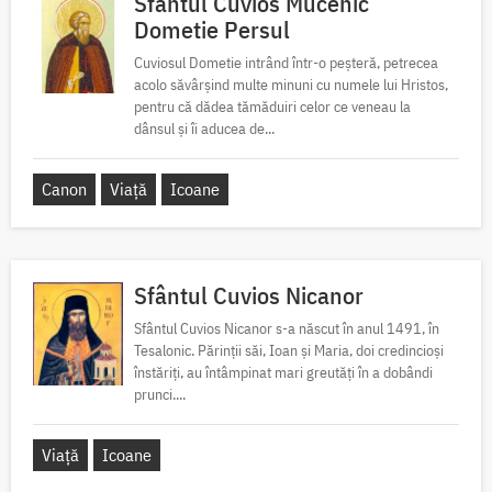
Sfântul Cuvios Mucenic
Dometie Persul
Cuviosul Dometie intrând într-o peșteră, petrecea
acolo săvârșind multe minuni cu numele lui Hristos,
pentru că dădea tămăduiri celor ce veneau la
dânsul și îi aducea de...
Canon
Viață
Icoane
Sfântul Cuvios Nicanor
Sfântul Cuvios Nicanor s-a născut în anul 1491, în
Tesalonic. Părinții săi, Ioan și Maria, doi credincioși
înstăriți, au întâmpinat mari greutăți în a dobândi
prunci....
Viață
Icoane