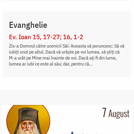
Evanghelie
Ev. Ioan 15, 17-27; 16, 1-2
Zis-a Domnul către ucenicii Săi: Aceasta vă poruncesc: Să vă
iubiți unul pe altul. Dacă vă urăște pe voi lumea, să știți că
M-a urât pe Mine mai înainte de voi. Dacă ați fi din lume,
lumea ar iubi ce este al său; dar, pentru că...