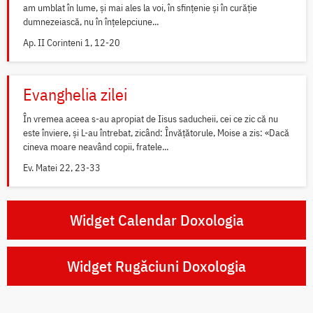
am umblat în lume, și mai ales la voi, în sfințenie și în curăție
dumnezeiască, nu în înțelepciune...
Ap. II Corinteni 1, 12-20
Evanghelia zilei
În vremea aceea s-au apropiat de Iisus saducheii, cei ce zic că nu
este înviere, și L-au întrebat, zicând: Învățătorule, Moise a zis: «Dacă
cineva moare neavând copii, fratele...
Ev. Matei 22, 23-33
Widget Calendar Doxologia
Widget Rugăciuni Doxologia