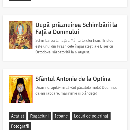
După-prăznuirea Schimbării la
Față a Domnului
Schimbarea la Față a Mântuitorului Iisus Hristos
este unul din Praznicele împărătești ale Bisericii
Ortodoxe, sărbătorită la 6 august.
Sfântul Antonie de la Optina
Doamne, ajută-mi să văd păcatele mele; Doamne,
dă-mi răbdare, mărinimie şi blândeţe!
Acatist
Rugăciuni
Icoane
Locuri de pelerinaj
Fotografii