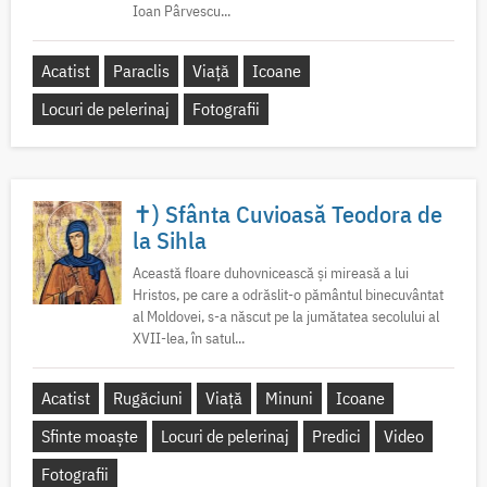
Ioan Pârvescu...
Acatist
Paraclis
Viață
Icoane
Locuri de pelerinaj
Fotografii
✝) Sfânta Cuvioasă Teodora de
la Sihla
Această floare duhovnicească și mireasă a lui
Hristos, pe care a odrăslit-o pământul binecuvântat
al Moldovei, s-a născut pe la jumătatea secolului al
XVII-lea, în satul...
Acatist
Rugăciuni
Viață
Minuni
Icoane
Sfinte moaște
Locuri de pelerinaj
Predici
Video
Fotografii