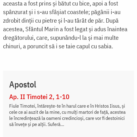
aceasta a fost prins și bătut cu bice, apoi a fost
spânzurat și i s-au sfâșiat coastele; păgânii i-au
zdrobit dinții cu pietre și l-au târât de păr. După
acestea, Sfântul Marin a fost legat și adus înaintea
dregătorului, care, supunându-l la și mai multe
chinuri, a poruncit să i se taie capul cu sabia.
Apostol
Ap. II Timotei 2, 1-10
Fiule Timotei, întăreşte-te în harul care e în Hristos Iisus, şi
cele ce ai auzit de la mine, cu mulţi martori de faţă, acestea
le încredinţează la oameni credincioşi, care vor fi destoinici
să înveţe şi pe alţii. Suferă...