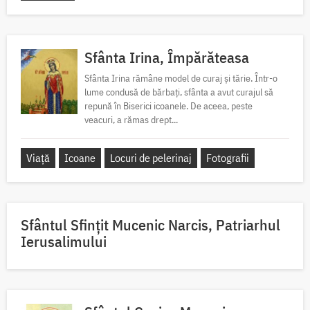
Sfânta Irina, Împărăteasa
Sfânta Irina rămâne model de curaj și tărie. Într-o
lume condusă de bărbați, sfânta a avut curajul să
repună în Biserici icoanele. De aceea, peste
veacuri, a rămas drept...
Viață
Icoane
Locuri de pelerinaj
Fotografii
Sfântul Sfinţit Mucenic Narcis, Patriarhul
Ierusalimului