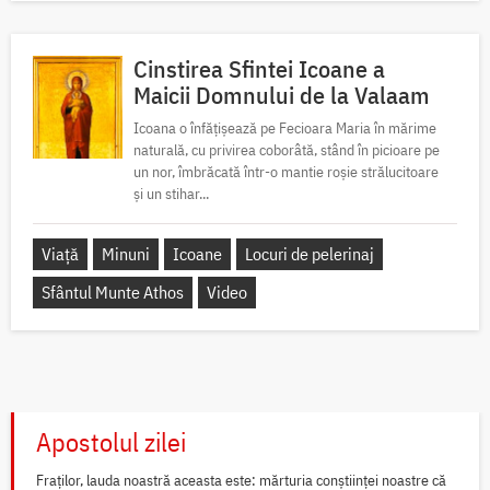
Cinstirea Sfintei Icoane a
Maicii Domnului de la Valaam
Icoana o înfățișează pe Fecioara Maria în mărime
naturală, cu privirea coborâtă, stând în picioare pe
un nor, îmbrăcată într-o mantie roșie strălucitoare
și un stihar...
Viață
Minuni
Icoane
Locuri de pelerinaj
Sfântul Munte Athos
Video
Apostolul zilei
Fraților, lauda noastră aceasta este: mărturia conștiinței noastre că