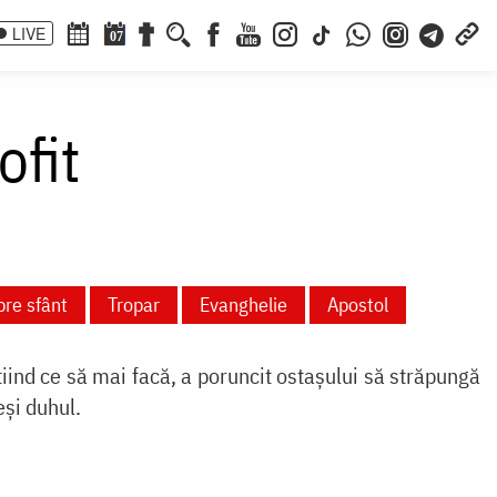
LIVE
07
ofit
pre sfânt
Tropar
Evanghelie
Apostol
iind ce să mai facă, a poruncit ostașului să străpungă
eși duhul.