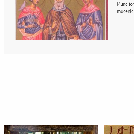
Muncitoru
mucenicul