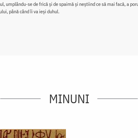
l, umplându-se de frică și de spaimă și neștiind ce să mai facă, a porun
ui, până când îi va ieși duhul.
MINUNI