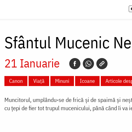
Sfântul Mucenic Ne
21 Ianuarie
Canon
Viață
Minuni
Icoane
Articole des
Muncitorul, umplându-se de frică și de spaimă și neșt
cu țepi de fier tot trupul mucenicului, până când îi va i