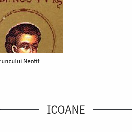
runcului Neofit
ICOANE