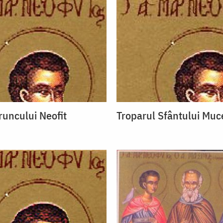
runcului Neofit
Troparul Sfântului Muc