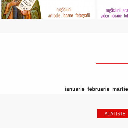
ianuarie
februarie
martie
ACATISTE