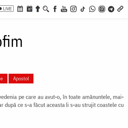
LIVE
07
ofim
ie
Apostol
ă vedenia pe care au avut-o, în toate amănuntele, mai-
r după ce s-a făcut aceasta li s-au strujit coastele cu