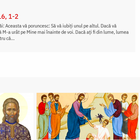
16, 1-2
i: Aceasta vă poruncesc: Să vă iubiți unul pe altul. Dacă vă
că M-a urât pe Mine mai înainte de voi. Dacă ați fi din lume, lumea
tru că...