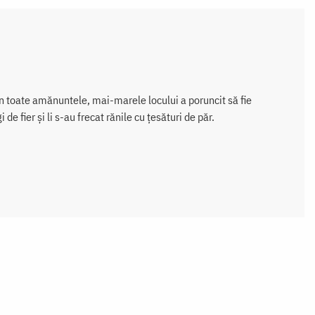
 în toate amănuntele, mai-marele locului a poruncit să fie
de fier și li s-au frecat rănile cu țesături de păr.