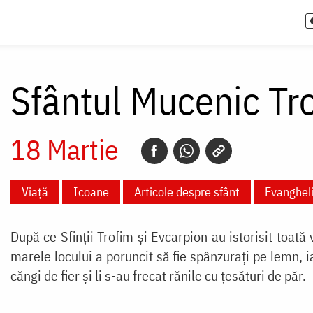
Sfântul Mucenic Tr
18 Martie
Viață
Icoane
Articole despre sfânt
Evanghel
După ce Sfinții Trofim și Evcarpion au istorisit toat
marele locului a poruncit să fie spânzurați pe lemn, ia
căngi de fier și li s-au frecat rănile cu țesături de păr.