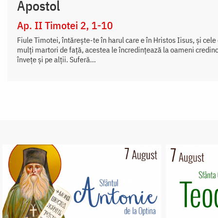
Apostol
Ap. II Timotei 2, 1-10
Fiule Timotei, întăreşte-te în harul care e în Hristos Iisus, şi cele
mulţi martori de faţă, acestea le încredinţează la oameni credincio
înveţe şi pe alţii. Suferă...