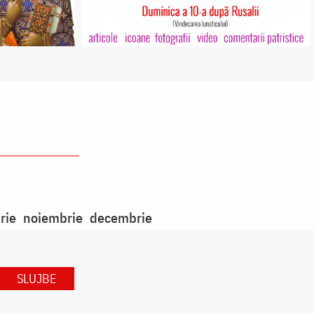
rie
noiembrie
decembrie
SLUJBE