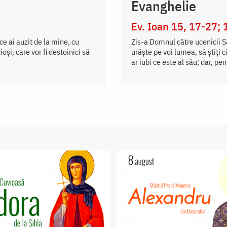
Evanghelie
Ev. Ioan 15, 17-27; 
 ce ai auzit de la mine, cu
Zis-a Domnul către ucenicii Să
şi, care vor fi destoinici să
urăște pe voi lumea, să știți 
ar iubi ce este al său; dar, pen