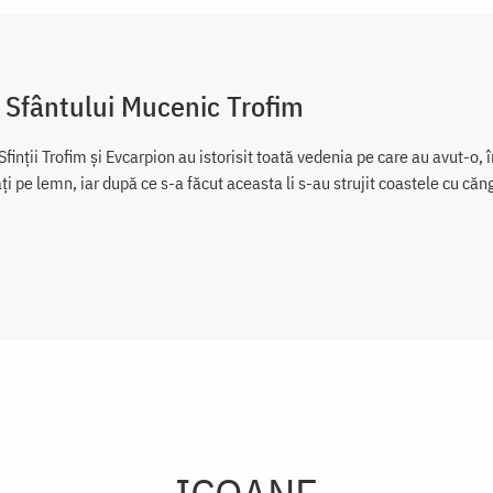
 Sfântului Mucenic Trofim
finții Trofim și Evcarpion au istorisit toată vedenia pe care au avut-o,
i pe lemn, iar după ce s-a făcut aceasta li s-au strujit coastele cu căngi 