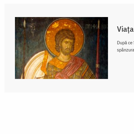
Viața
După ce S
spânzuraț