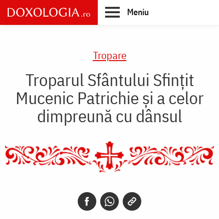
Skip
Meniu
to
main
Main
content
navigation
Tropare
Troparul Sfântului Sfinţit
Mucenic Patrichie şi a celor
dimpreună cu dânsul