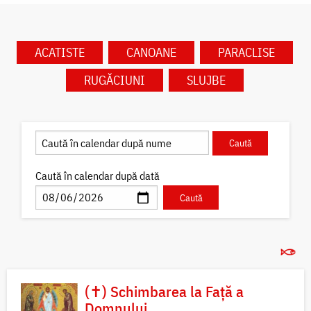
ACATISTE
CANOANE
PARACLISE
RUGĂCIUNI
SLUJBE
Caută în calendar după dată
(✝) Schimbarea la Față a
Domnului