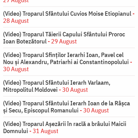
(Video) Troparul Sfântului Cuvios Moise Etiopianul
-
28 August
(Video) Troparul Tăierii Capului Sfântului Proroc
Ioan Botezătorul
- 29 August
(Video) Troparul Sfinților Ierarhi Ioan, Pavel cel
Nou și Alexandru, Patriarhi ai Constantinopolului
-
30 August
(Video) Troparul Sfântului Ierarh Varlaam,
Mitropolitul Moldovei
- 30 August
(Video) Troparul Sfântului Ierarh Ioan de la Râșca
și Secu, Episcopul Romanului
- 30 August
(Video) Troparul Așezării în raclă a brâului Maicii
Domnului
- 31 August