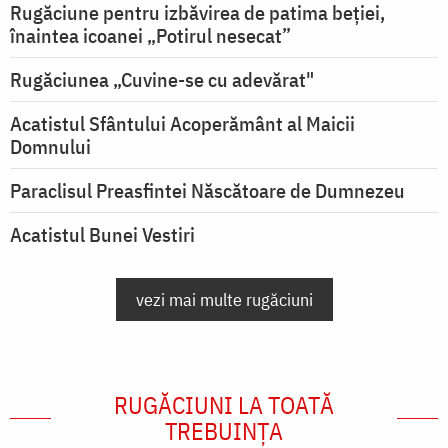
Rugăciune pentru izbăvirea de patima beției,
înaintea icoanei „Potirul nesecat”
Rugăciunea „Cuvine-se cu adevărat"
Acatistul Sfântului Acoperământ al Maicii
Domnului
Paraclisul Preasfintei Născătoare de Dumnezeu
Acatistul Bunei Vestiri
vezi mai multe rugăciuni
RUGĂCIUNI LA TOATĂ
TREBUINȚA