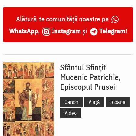
Alătură-te comunității noastre pe
WhatsApp
,
Instagram
și
Telegram
!
Sfântul Sfințit
Mucenic Patrichie,
Episcopul Prusei
Canon
Viață
Icoane
Video