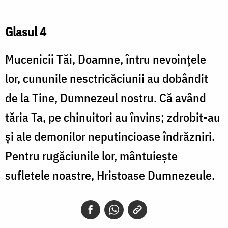
Glasul 4
Mucenicii Tăi, Doamne, întru nevoinţele
lor, cununile nesctricăciunii au dobândit
de la Tine, Dumnezeul nostru. Că având
tăria Ta, pe chinuitori au învins; zdrobit-au
şi ale demonilor neputincioase îndrăzniri.
Pentru rugăciunile lor, mântuieşte
sufletele noastre, Hristoase Dumnezeule.