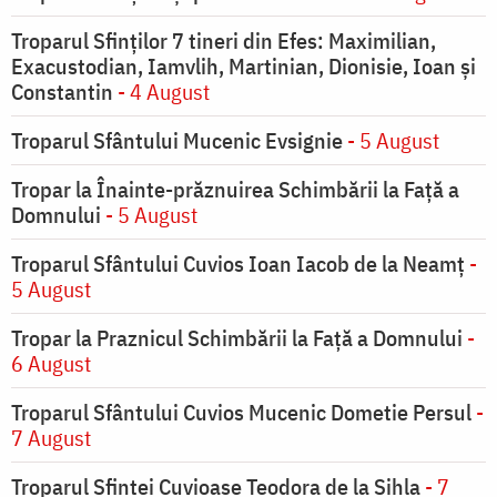
Troparul Sfinţilor 7 tineri din Efes: Maximilian,
Exacustodian, Iamvlih, Martinian, Dionisie, Ioan şi
Constantin
- 4 August
Troparul Sfântului Mucenic Evsignie
- 5 August
Tropar la Înainte-prăznuirea Schimbării la Faţă a
Domnului
- 5 August
Troparul Sfântului Cuvios Ioan Iacob de la Neamț
-
5 August
Tropar la Praznicul Schimbării la Faţă a Domnului
-
6 August
Troparul Sfântului Cuvios Mucenic Dometie Persul
-
7 August
Troparul Sfintei Cuvioase Teodora de la Sihla
- 7