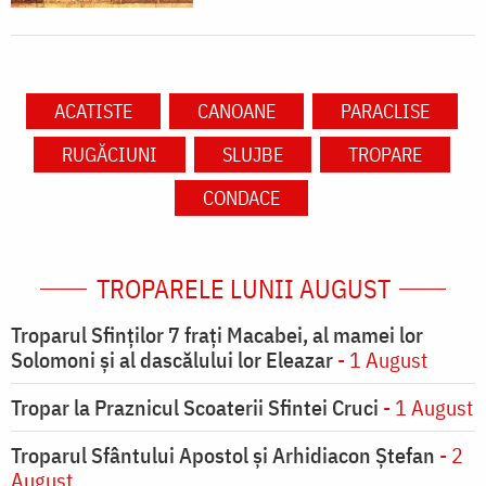
ACATISTE
CANOANE
PARACLISE
RUGĂCIUNI
SLUJBE
TROPARE
CONDACE
TROPARELE LUNII AUGUST
Troparul Sfinţilor 7 fraţi Macabei, al mamei lor
Solomoni şi al dascălului lor Eleazar
- 1 August
Tropar la Praznicul Scoaterii Sfintei Cruci
- 1 August
Troparul Sfântului Apostol și Arhidiacon Ștefan
- 2
August