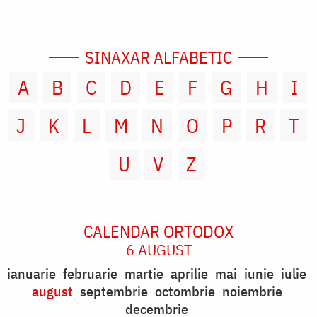
SINAXAR ALFABETIC
A
B
C
D
E
F
G
H
I
J
K
L
M
N
O
P
R
T
U
V
Z
CALENDAR ORTODOX
6 AUGUST
ianuarie
februarie
martie
aprilie
mai
iunie
iulie
august
septembrie
octombrie
noiembrie
decembrie