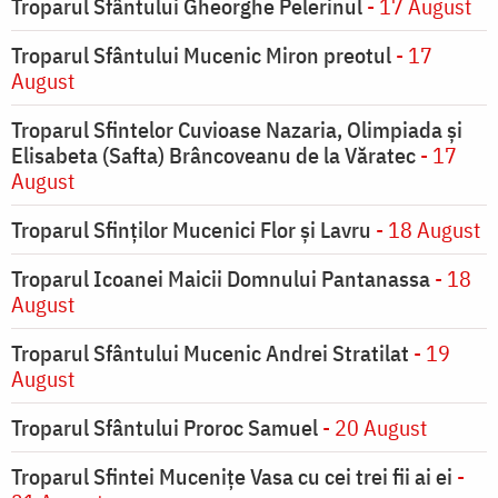
Troparul Sfântului Gheorghe Pelerinul
- 17 August
Troparul Sfântului Mucenic Miron preotul
- 17
August
Troparul Sfintelor Cuvioase Nazaria, Olimpiada și
Elisabeta (Safta) Brâncoveanu de la Văratec
- 17
August
Troparul Sfinţilor Mucenici Flor şi Lavru
- 18 August
Troparul Icoanei Maicii Domnului Pantanassa
- 18
August
Troparul Sfântului Mucenic Andrei Stratilat
- 19
August
Troparul Sfântului Proroc Samuel
- 20 August
Troparul Sfintei Muceniţe Vasa cu cei trei fii ai ei
-