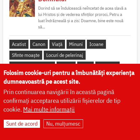
Dorind să se îndulcească neîncetat de acea slavă a
lui Hristos și de vederea sfinților proroci, Petru a
luat îndrăzneală și a zis: Doamne, bine este nouă
să...
Acatist
Canon
Viață
Minuni
Icoane
Sfinte moaște
Locuri de pelerinaj
Sfântul Munte Athos
Predici
Video
Fotografii
Folosim cookie-uri pentru a îmbunătăți experiența
dumneavoastră pe acest site.
Prin continuarea navigării în această pagină
confirmați acceptarea utilizării fișierelor de tip
Apostolul zilei
cookie.
Mai multe informații
Fraților, siliți-vă cu atât mai mult să faceți temeinice și chemarea și
Sunt de acord
Nu, mulțumesc
alegerea voastră, de vreme ce, făcând acestea, nu veți greși
niciodată. Că așa vi se va da cu bogăție...