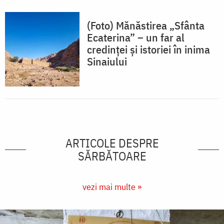
(Foto) Mănăstirea „Sfânta
Ecaterina” – un far al
credinței și istoriei în inima
Sinaiului
ARTICOLE DESPRE
SĂRBĂTOARE
vezi mai multe »