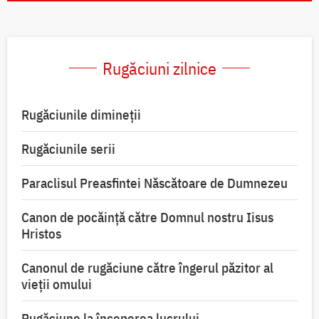
Rugăciuni zilnice
Rugăciunile dimineții
Rugăciunile serii
Paraclisul Preasfintei Născătoare de Dumnezeu
Canon de pocăință către Domnul nostru Iisus
Hristos
Canonul de rugăciune către îngerul păzitor al
vieții omului
Rugăciune la începerea lucrului