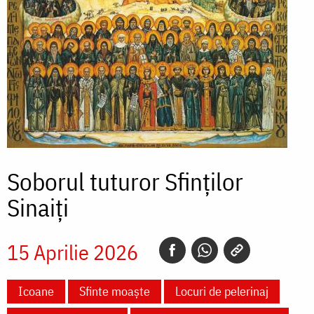
Soborul tuturor Sfinților
Sinaiţi
15 Aprilie 2026
Icoane
Sfinte moaște
Locuri de pelerinaj