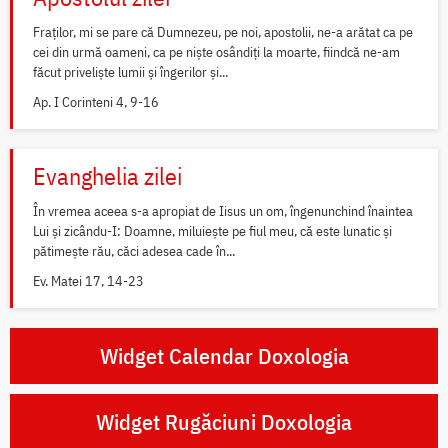
Fraților, mi se pare că Dumnezeu, pe noi, apostolii, ne-a arătat ca pe
cei din urmă oameni, ca pe niște osândiți la moarte, fiindcă ne-am
făcut priveliște lumii și îngerilor și...
Ap. I Corinteni 4, 9-16
Evanghelia zilei
În vremea aceea s-a apropiat de Iisus un om, îngenunchind înaintea
Lui și zicându-I: Doamne, miluiește pe fiul meu, că este lunatic și
pătimește rău, căci adesea cade în...
Ev. Matei 17, 14-23
Widget Calendar Doxologia
Widget Rugăciuni Doxologia