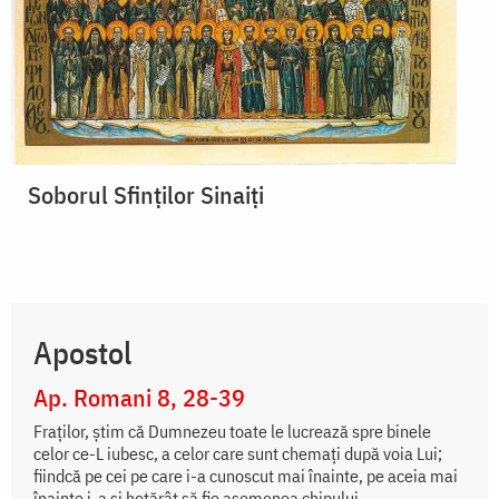
Soborul Sfinţilor Sinaiţi
Apostol
Ap. Romani 8, 28-39
Fraţilor, ştim că Dumnezeu toate le lucrează spre binele
celor ce-L iubesc, a celor care sunt chemaţi după voia Lui;
fiindcă pe cei pe care i-a cunoscut mai înainte, pe aceia mai
înainte i-a şi hotărât să fie asemenea chipului...