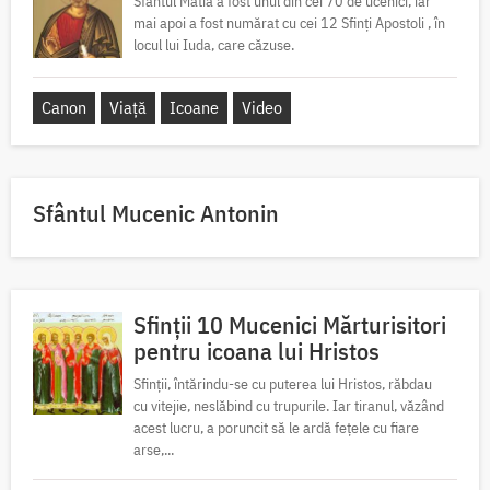
Sfântul Matia a fost unul din cei 70 de ucenici, iar
mai apoi a fost numărat cu cei 12 Sfinți Apostoli , în
locul lui Iuda, care căzuse.
Canon
Viață
Icoane
Video
Sfântul Mucenic Antonin
Sfinții 10 Mucenici Mărturisitori
pentru icoana lui Hristos
Sfinții, întărindu-se cu puterea lui Hristos, răbdau
cu vitejie, neslăbind cu trupurile. Iar tiranul, văzând
acest lucru, a poruncit să le ardă fețele cu fiare
arse,...