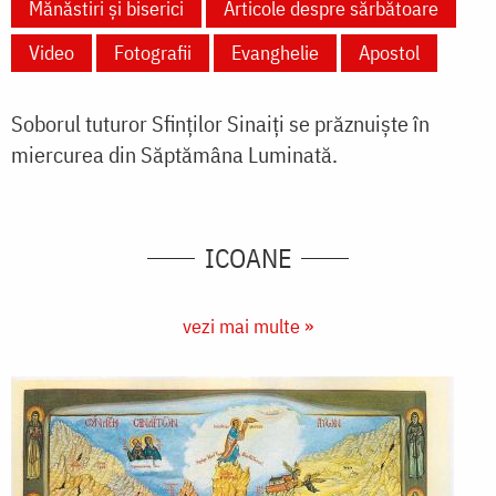
Mănăstiri și biserici
Articole despre sărbătoare
Video
Fotografii
Evanghelie
Apostol
Soborul tuturor Sfinților Sinaiţi se prăznuiște în
miercurea din Săptămâna Luminată.
ICOANE
vezi mai multe »