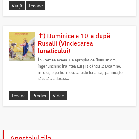
Viață
Icoane
✝) Duminica a 10-a după
Rusalii (Vindecarea
lunaticului)
În vremea aceea s-a apropiat de Iisus un om,
îngenunchind înaintea Lui și zicându-I: Doamne,
miluiește pe fiul meu, că este lunatic și pătimește
rău, căci adesea...
Icoane
Predici
Video
Apostolul zilei