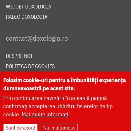
WIDGET DOXOLOGIA
RADIO DOXOLOGIA
DESPRE NOI
POLITICA DE COOKIES
DONEAZĂ ONLINE PENTRU CATEDRALA NAȚIONALĂ
Folosim cookie-uri pentru a îmbunătăți experiența
dumneavoastră pe acest site.
Prin continuarea navigării în această pagină
LIVE
confirmați acceptarea utilizării fișierelor de tip
cookie.
Mai multe informații
Site dezvoltat de
DOXOLOGIA MEDIA
,
Sunt de acord
Nu, mulțumesc