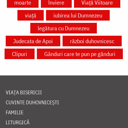
moarte
înviere
Viață Viitoare
viață
iubirea lui Dumnezeu
legătura cu Dumnezeu
Judecata de Apoi
război duhovnicesc
Clipuri
Gânduri care te pun pe gânduri
VIAȚA BISERICII
CUVINTE DUHOVNICEȘTI
FAMILIE
LITURGICĂ