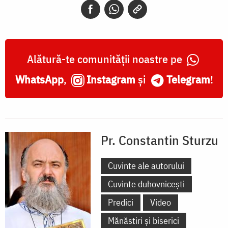
Alătură-te comunității noastre pe
WhatsApp
,
Instagram
și
Telegram
!
Pr. Constantin Sturzu
Cuvinte ale autorului
Cuvinte duhovnicești
Predici
Video
Mănăstiri și biserici