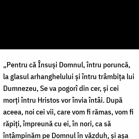
„Pentru că Însuşi Domnul, întru poruncă,
la glasul arhanghelului şi întru trâmbiţa lui
Dumnezeu, Se va pogorî din cer, şi cei
morţi întru Hristos vor învia întâi. După
aceea, noi cei vii, care vom fi rămas, vom fi
răpiţi, împreună cu ei, în nori, ca să
întâmpinăm pe Domnul în văzduh, şi aşa