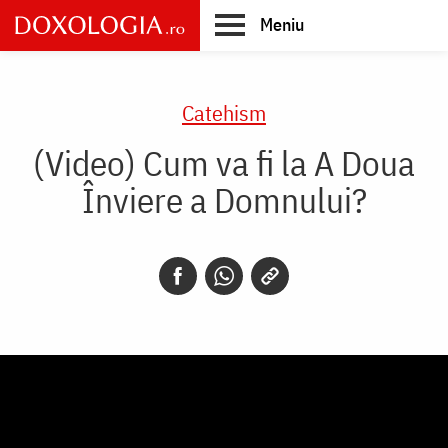
Skip
Meniu
to
main
Main
content
navigation
Catehism
(Video) Cum va fi la A Doua
Înviere a Domnului?