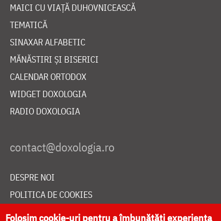
MAICI CU VIAȚĂ DUHOVNICEASCĂ
TEMATICĂ
SINAXAR ALFABETIC
MĂNĂSTIRI ȘI BISERICI
CALENDAR ORTODOX
WIDGET DOXOLOGIA
RADIO DOXOLOGIA
DESPRE NOI
POLITICA DE COOKIES
DONEAZĂ ONLINE PENTRU CATEDRALA NAȚIONALĂ
Folosim cookie-uri pentru a îmbunătăți experiența