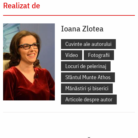
Realizat de
Ioana Zlotea
Cuvinte ale autorului
Video
Fotografii
Locuri de pelerinaj
Sfântul Munte Athos
Mănăstiri și biserici
Articole despre autor