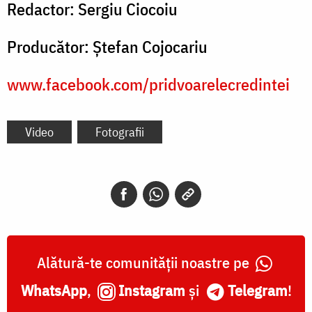
Redactor: Sergiu Ciocoiu
Producător: Ștefan Cojocariu
www.facebook.com/pridvoarelecredintei
Video
Fotografii
Alătură-te comunității noastre pe
WhatsApp
,
Instagram
și
Telegram
!