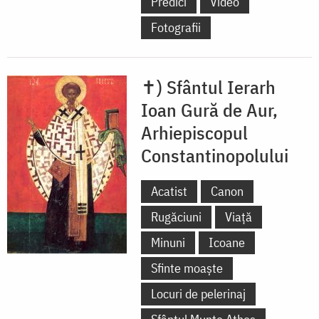
Predici
Video
Fotografii
✝) Sfântul Ierarh
Ioan Gură de Aur,
Arhiepiscopul
Constantinopolului
Acatist
Canon
Rugăciuni
Viață
Minuni
Icoane
Sfinte moaște
Locuri de pelerinaj