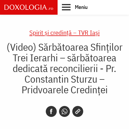
Skip
Meniu
to
main
Main
content
navigation
Spirit și credință – TVR Iași
(Video) Sărbătoarea Sfinților
Trei Ierarhi – sărbătoarea
dedicată reconcilierii - Pr.
Constantin Sturzu –
Pridvoarele Credinței