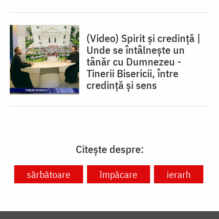
(Video) Spirit și credință |
Unde se întâlnește un
tânăr cu Dumnezeu -
Tinerii Bisericii, între
credinţă şi sens
Citește despre:
sărbătoare
împăcare
ierarh