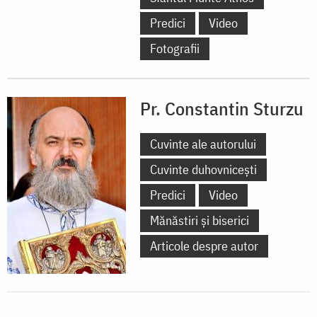
Predici
Video
Fotografii
Pr. Constantin Sturzu
Cuvinte ale autorului
Cuvinte duhovnicești
Predici
Video
Mănăstiri și biserici
Articole despre autor