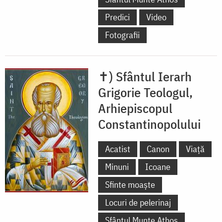
Predici
Video
Fotografii
✝) Sfântul Ierarh
Grigorie Teologul,
Arhiepiscopul
Constantinopolului
Acatist
Canon
Viață
Minuni
Icoane
Sfinte moaște
Locuri de pelerinaj
Sfântul Munte Athos