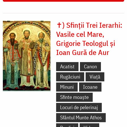
✝) Sfinții Trei Ierarhi:
Vasile cel Mare,
Grigorie Teologul și
Ioan Gură de Aur
Acatist
Canon
Rugăciuni
Viață
Minuni
Icoane
Sfinte moaște
Locuri de pelerinaj
Sfântul Munte Athos