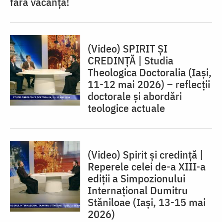
fără vacanţă!
(Video) SPIRIT ȘI
CREDINȚĂ | Studia
Theologica Doctoralia (Iaşi,
11-12 mai 2026) – reflecţii
doctorale şi abordări
teologice actuale
(Video) Spirit și credință |
Reperele celei de-a XIII-a
ediții a Simpozionului
Internațional Dumitru
Stăniloae (Iaşi, 13-15 mai
2026)