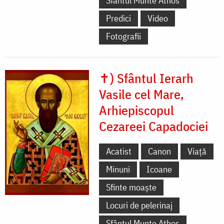
Sfântul Munte Athos
Predici
Video
Fotografii
✝) Sfântul Ierarh
Vasile cel Mare,
Arhiepiscopul
Cezareei Capadociei
Acatist
Canon
Viață
Minuni
Icoane
Sfinte moaște
Locuri de pelerinaj
Sfântul Munte Athos